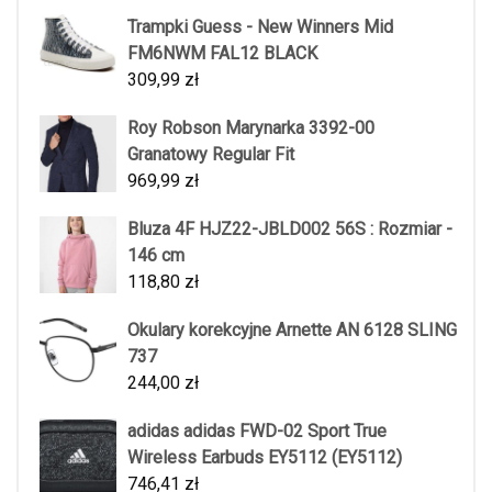
Trampki Guess - New Winners Mid
FM6NWM FAL12 BLACK
309,99
zł
Roy Robson Marynarka 3392-00
Granatowy Regular Fit
969,99
zł
Bluza 4F HJZ22-JBLD002 56S : Rozmiar -
146 cm
118,80
zł
Okulary korekcyjne Arnette AN 6128 SLING
737
244,00
zł
adidas adidas FWD-02 Sport True
Wireless Earbuds EY5112 (EY5112)
746,41
zł