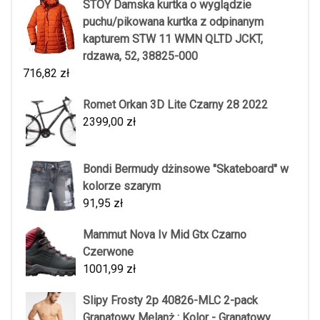
STOY Damska kurtka o wyglądzie
puchu/pikowana kurtka z odpinanym
kapturem STW 11 WMN QLTD JCKT,
rdzawa, 52, 38825-000
716,82
zł
Romet Orkan 3D Lite Czarny 28 2022
2399,00
zł
Bondi Bermudy dżinsowe "Skateboard" w
kolorze szarym
91,95
zł
Mammut Nova Iv Mid Gtx Czarno
Czerwone
1001,99
zł
Slipy Frosty 2p 40826-MLC 2-pack
Granatowy Melanż : Kolor - Granatowy