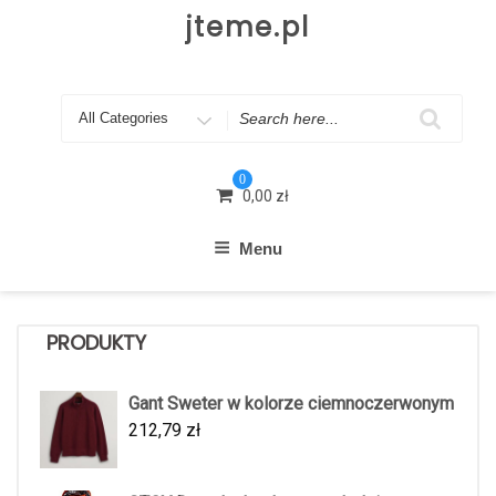
Skip
jteme.pl
to
content
Search
for
0
0,00
zł
Menu
PRODUKTY
Gant Sweter w kolorze ciemnoczerwonym
212,79
zł