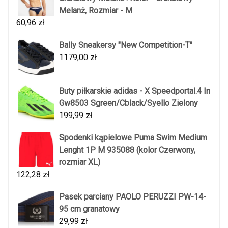
Melanż, Rozmiar - M
60,96
zł
Bally Sneakersy "New Competition-T"
1179,00
zł
Buty piłkarskie adidas - X Speedportal.4 In
Gw8503 Sgreen/Cblack/Syello Zielony
199,99
zł
Spodenki kąpielowe Puma Swim Medium
Lenght 1P M 935088 (kolor Czerwony,
rozmiar XL)
122,28
zł
Pasek parciany PAOLO PERUZZI PW-14-
95 cm granatowy
29,99
zł