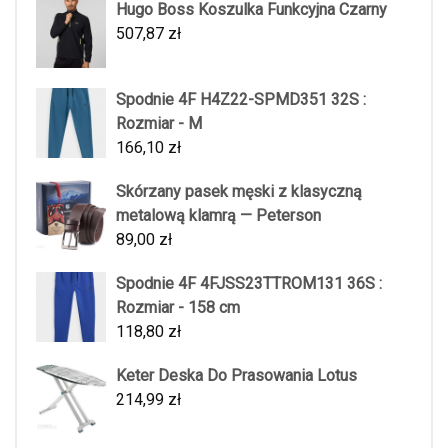
Hugo Boss Koszulka Funkcyjna Czarny
507,87
zł
Spodnie 4F H4Z22-SPMD351 32S :
Rozmiar - M
166,10
zł
Skórzany pasek męski z klasyczną
metalową klamrą — Peterson
89,00
zł
Spodnie 4F 4FJSS23TTROM131 36S :
Rozmiar - 158 cm
118,80
zł
Keter Deska Do Prasowania Lotus
214,99
zł