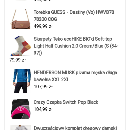
Torebka GUESS - Destiny (Vb) HWVB78
78200 COG
499,99
zł
Skarpety Teko ecoHIKE BIO'd Soft-top
Light Half Cushion 2.0 Cream/Blue (S (34-
37))
79,99
zł
HENDERSON MUSK piżama męska długa
bawełna XXL 2XL
107,99
zł
Crazy Czapka Switch Pop Black
184,99
zł
Dwuczęściowy komplet dresowy damski