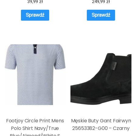
39,99
zł
249,99
zł
Sprawdź
Sprawdź
Footjoy Circle Print Mens
Męskie Buty Gant Fairwyn
Polo Shirt Navy/True
25653382-G00 – Czarny
Blue/Almond/White S