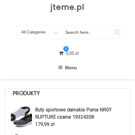
Skip
jteme.pl
to
content
Search
for
0
0,00
zł
Menu
PRODUKTY
Buty sportowe damskie Puma NRGY
RUPTURE czarne 19324308
179,99
zł