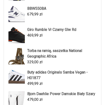
BBW550BA
679,99
zł
Giro Rumble Vr Czarny Glw Rd
469,99
zł
Torba na ramię, saszetka National
Geographic Africa
329,00
zł
Buty adidas Originals Samba Vegan -
H01877
499,99
zł
Bjorn Daehlie Power Damskie Biały Szary
479,00
zł