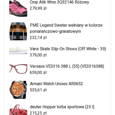
Cmp Atik Wmn 3Q32146 Różowy
279,99
zł
PME Legend Sweter wełniany w kolorze
pomarańczowo-granatowym
232,14
zł
Vans Skate Slip-On Shoes (Off White - 39)
379,00
zł
Versace VE3316 388 L (55) (VE3316388)
659,00
zł
Armani Watch Unisex AR0652
535,61
zł
deuter Hopper torba sportowa (25 l)
215,25
zł