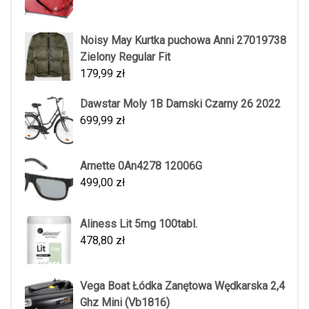
Noisy May Kurtka puchowa Anni 27019738
Zielony Regular Fit
179,99
zł
Dawstar Moly 1B Damski Czarny 26 2022
699,99
zł
Arnette 0An4278 12006G
499,00
zł
Aliness Lit 5mg 100tabl.
478,80
zł
Vega Boat Łódka Zanętowa Wędkarska 2,4
Ghz Mini (Vb1816)