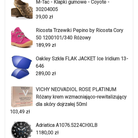
M-Tac - Klapki gumowe - Coyote -
30204005
39,00
zł
Ricosta Trzewiki Pepino by Ricosta Cory
50 1200101/340 Różowy
189,99
zł
Oakley Szkła FLAK JACKET Ice Iridium 13-
646
289,00
zł
VICHY NEOVADIOL ROSE PLATINUM
Różany krem wzmacniająco-rewitalizujący
dla skóry dojrzałej 50ml
103,49
zł
Adriatica A1076.5224CHXLB
1180,00
zł