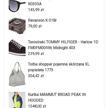
R0333A
145,99
zł
Ravanson K 01Br
79,00
zł
Tenisówki TOMMY HILFIGER - Harlow 1D
FM0FM00596 Midnight 403
239,99
zł
Torba shopper pojemna skórzana XL
popielata 1773
304,42
zł
Kurtka MAMMUT BROAD PEAK IN
HOODED
1548,00
zł