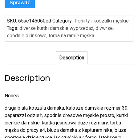
Sprawdź
SKU:
65ae145060ed
Category:
T-shirty i koszulki męskie
Tags:
diverse kurtki damskie wyprzedaż
,
divwrse
,
spodnie dżinsowe
,
torba na ramię męska
Description
Description
Nones
długa biała koszula damska, kalosze damskie rozmiar 39,
paparazzi odzież, spodnie dresowe męskie prosto, kurtki
cienkie damskie, kurtka jeansowa duże rozmiary, torba
męska do pracy a4, bluza damska z kapturem nike, bluza
sportowa dziewczęca, jak czyścić air force, lateksowe