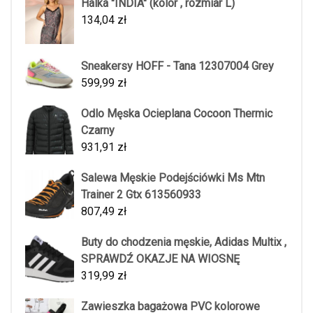
Halka "INDIA" (kolor , rozmiar L)
134,04
zł
Sneakersy HOFF - Tana 12307004 Grey
599,99
zł
Odlo Męska Ocieplana Cocoon Thermic
Czarny
931,91
zł
Salewa Męskie Podejściówki Ms Mtn
Trainer 2 Gtx 613560933
807,49
zł
Buty do chodzenia męskie, Adidas Multix ,
SPRAWDŹ OKAZJE NA WIOSNĘ
319,99
zł
Zawieszka bagażowa PVC kolorowe