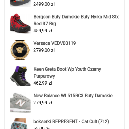
2499,00
zł
Bergson Buty Damskie Buty Nyika Mid Stx
Red 37 Brg
459,99
zł
Versace VEDV00119
2799,00
zł
Keen Greta Boot Wp Youth Czarny
Purpurowy
462,99
zł
New Balance WL515RC3 Buty Damskie
279,99
zł
bokserki REPRESENT - Cat Cult (712)
55,00
zł