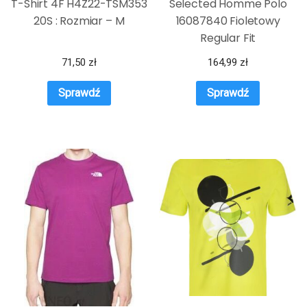
T-Shirt 4F H4Z22-TSM353
Selected Homme Polo
20S : Rozmiar – M
16087840 Fioletowy
Regular Fit
71,50
zł
164,99
zł
Sprawdź
Sprawdź