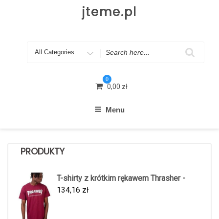
Skip
jteme.pl
to
content
Search
for
0
0,00
zł
Menu
PRODUKTY
T-shirty z krótkim rękawem Thrasher -
134,16
zł