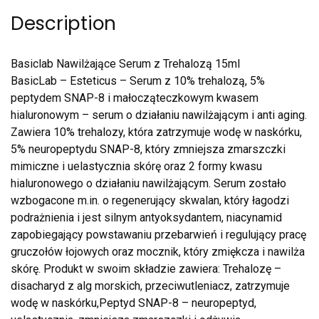
Description
Basiclab Nawilżające Serum z Trehalozą 15ml
BasicLab – Esteticus – Serum z 10% trehalozą, 5%
peptydem SNAP-8 i małocząteczkowym kwasem
hialuronowym – serum o działaniu nawilżającym i anti aging.
Zawiera 10% trehalozy, która zatrzymuje wodę w naskórku,
5% neuropeptydu SNAP-8, który zmniejsza zmarszczki
mimiczne i uelastycznia skórę oraz 2 formy kwasu
hialuronowego o działaniu nawilżającym. Serum zostało
wzbogacone m.in. o regenerujący skwalan, który łagodzi
podrażnienia i jest silnym antyoksydantem, niacynamid
zapobiegający powstawaniu przebarwień i regulujący pracę
gruczołów łojowych oraz mocznik, który zmiękcza i nawilża
skórę. Produkt w swoim składzie zawiera: Trehalozę –
disacharyd z alg morskich, przeciwutleniacz, zatrzymuje
wodę w naskórku,Peptyd SNAP-8 – neuropeptyd,