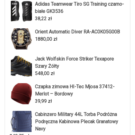
Adidas Teamwear Tiro SG Training czarno-
białe GK3536
38,22
zł
Orient Automatic Diver RA-AC0K05G00B
1880,00
zł
Jack Wolfskin Force Striker Texapore
Szary Żółty
548,00
zł
Czapka zimowa HI-Tec Mjosa 37412-
Merlot – Bordowy
39,99
zł
Cabinzero Military 44L Torba Podróżna
Podręczna Kabinowa Plecak Granatowy
Navy