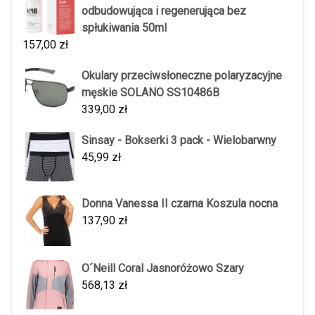
odbudowująca i regenerująca bez
spłukiwania 50ml
157,00
zł
Okulary przeciwsłoneczne polaryzacyjne
męskie SOLANO SS10486B
339,00
zł
Sinsay - Bokserki 3 pack - Wielobarwny
45,99
zł
Donna Vanessa II czarna Koszula nocna
137,90
zł
O´Neill Coral Jasnoróżowo Szary
568,13
zł