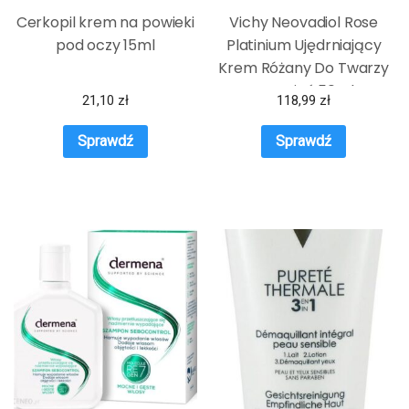
Cerkopil krem na powieki
Vichy Neovadiol Rose
pod oczy 15ml
Platinium Ujędrniający
Krem Różany Do Twarzy
Na Dzień 50ml
21,10
zł
118,99
zł
Sprawdź
Sprawdź