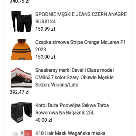
340,75
zł
SPODNIE MĘSKIE JEANS CZERŃ ANAGRE
RURKI 34
159,99
zł
Czapka zimowa Stripe Orange McLaren F1
2023
159,00
zł
Sneakersy marki Cavalli Class model
CM8637 kolor Szary. Obuwie Męskie.
Sezon: Wiosna/Lato
392,47
zł
Korbi Duża Podwójna Sakwa Torba
Rowerowa Na Bagażnik 25L
40,00
zł
K18 Hair Mask Wegańska maska