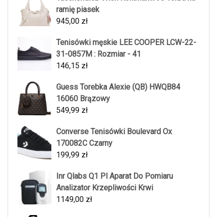
ramię piasek
945,00
zł
Tenisówki męskie LEE COOPER LCW-22-
31-0857M : Rozmiar - 41
146,15
zł
Guess Torebka Alexie (QB) HWQB84
16060 Brązowy
549,99
zł
Converse Tenisówki Boulevard Ox
170082C Czarny
199,99
zł
Inr Qlabs Q1 Pl Aparat Do Pomiaru
Analizator Krzepliwości Krwi
1149,00
zł