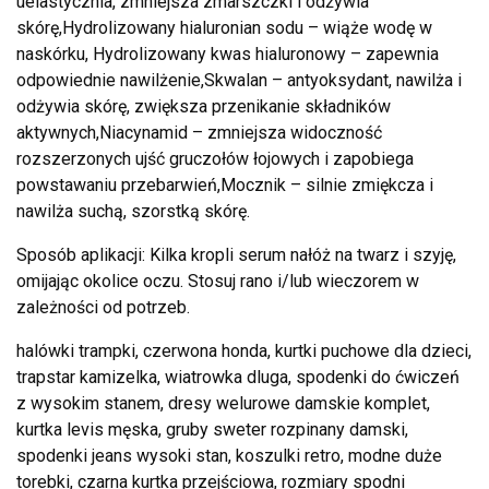
uelastycznia, zmniejsza zmarszczki i odżywia
skórę,Hydrolizowany hialuronian sodu – wiąże wodę w
naskórku, Hydrolizowany kwas hialuronowy – zapewnia
odpowiednie nawilżenie,Skwalan – antyoksydant, nawilża i
odżywia skórę, zwiększa przenikanie składników
aktywnych,Niacynamid – zmniejsza widoczność
rozszerzonych ujść gruczołów łojowych i zapobiega
powstawaniu przebarwień,Mocznik – silnie zmiękcza i
nawilża suchą, szorstką skórę.
Sposób aplikacji: Kilka kropli serum nałóż na twarz i szyję,
omijając okolice oczu. Stosuj rano i/lub wieczorem w
zależności od potrzeb.
halówki trampki, czerwona honda, kurtki puchowe dla dzieci,
trapstar kamizelka, wiatrowka dluga, spodenki do ćwiczeń
z wysokim stanem, dresy welurowe damskie komplet,
kurtka levis męska, gruby sweter rozpinany damski,
spodenki jeans wysoki stan, koszulki retro, modne duże
torebki, czarna kurtka przejściowa, rozmiary spodni