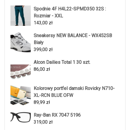
Spodnie 4F H4L22-SPMD350 32S :
Rozmiar - XXL
143,00
zł
Sneakersy NEW BALANCE - WX452SB
Biały
399,00
zł
Alcon Dailies Total 1 30 szt.
86,00
zł
Kolorowy portfel damski Rovicky N710-
XL-RCN BLUE OFW
89,99
zł
Ray-Ban RX 7047 5196
319,00
zł