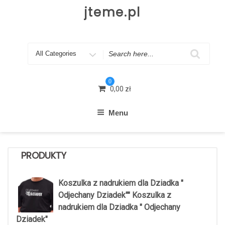
Skip
jteme.pl
to
content
Search
for
0
0,00
zł
Menu
PRODUKTY
Koszulka z nadrukiem dla Dziadka "
Odjechany Dziadek"" Koszulka z
nadrukiem dla Dziadka " Odjechany
Dziadek"