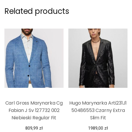
Related products
Carl Gross Marynarka Cg
Hugo Marynarka Arti231J1
Fabian J Sv 127732 002
50486553 Czarny Extra
Niebieski Regular Fit
Slim Fit
809,99
zł
1989,00
zł