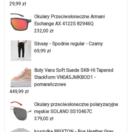
29,99
zł
Okulary Przeciwsłoneczne Armani
Exchange AX 4122S 82946Q
232,00
zł
Sinsay - Spodnie regular - Czarny
69,99
zł
Buty Vans Soft Suede SK8-Hi Tapered
Stackform VN0A5JMKBOD1 -
pomarańczowe
449,99
zł
Okulary przeciwsłoneczne polaryzacyjne
męskie SOLANO SS10467C
379,00
zł
koszulka BRIXTON - Boa Heather Grey