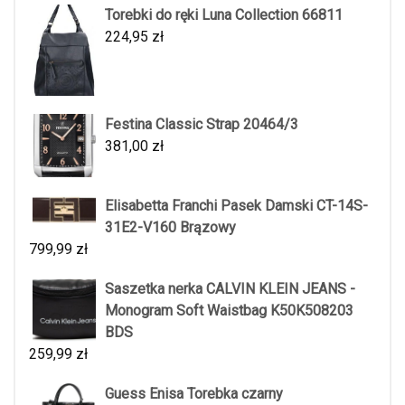
Torebki do ręki Luna Collection 66811
224,95
zł
Festina Classic Strap 20464/3
381,00
zł
Elisabetta Franchi Pasek Damski CT-14S-
31E2-V160 Brązowy
799,99
zł
Saszetka nerka CALVIN KLEIN JEANS -
Monogram Soft Waistbag K50K508203
BDS
259,99
zł
Guess Enisa Torebka czarny