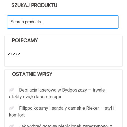
SZUKAJ PRODUKTU
Search
for:
POLECAMY
zzzzz
OSTATNIE WPISY
Depilacja laserowa w Bydgoszczy — trwałe
efekty dzięki laseroterapii
Filippo koturny i sandały damskie Rieker — styl i
komfort
Jak wybrać gotowy pierścionek zaręczynowy z