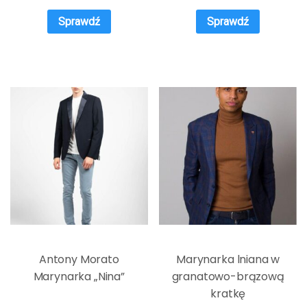
Sprawdź
Sprawdź
Antony Morato
Marynarka lniana w
Marynarka „Nina”
granatowo-brązową
kratkę