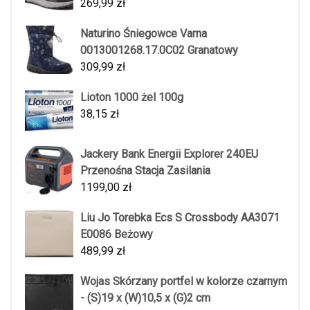
269,99
zł
Naturino Śniegowce Varna
0013001268.17.0C02 Granatowy
309,99
zł
Lioton 1000 żel 100g
38,15
zł
Jackery Bank Energii Explorer 240EU
Przenośna Stacja Zasilania
1199,00
zł
Liu Jo Torebka Ecs S Crossbody AA3071
E0086 Beżowy
489,99
zł
Wojas Skórzany portfel w kolorze czarnym
- (S)19 x (W)10,5 x (G)2 cm