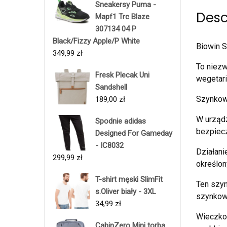
Sneakersy Puma -
Desc
Mapf1 Trc Blaze
307134 04 P
Black/Fizzy Apple/P White
Biowin 
349,99
zł
To niez
Fresk Plecak Uni
wegetari
Sandshell
Szynkowa
189,00
zł
W urząd
Spodnie adidas
bezpiec
Designed For Gameday
- IC8032
Działani
299,99
zł
określon
T-shirt męski SlimFit
Ten szyn
s.Oliver biały - 3XL
szynkowa
34,99
zł
Wieczko 
CabinZero Mini torba