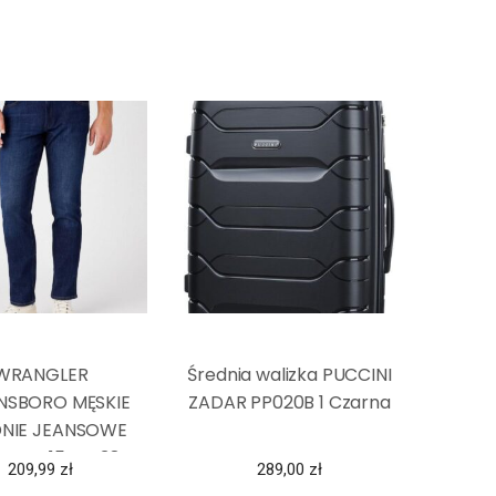
WRANGLER
Średnia walizka PUCCINI
NSBORO MĘSKIE
ZADAR PP020B 1 Czarna
NIE JEANSOWE
LITE W15QYJ38E
209,99
zł
289,00
zł