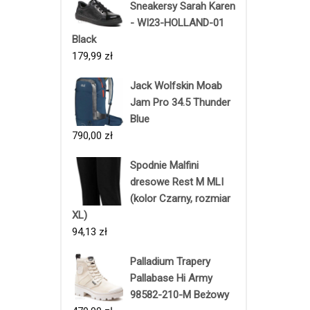
Sneakersy Sarah Karen
- WI23-HOLLAND-01
Black
179,99
zł
Jack Wolfskin Moab
Jam Pro 34.5 Thunder
Blue
790,00
zł
Spodnie Malfini
dresowe Rest M MLI
(kolor Czarny, rozmiar
XL)
94,13
zł
Palladium Trapery
Pallabase Hi Army
98582-210-M Beżowy