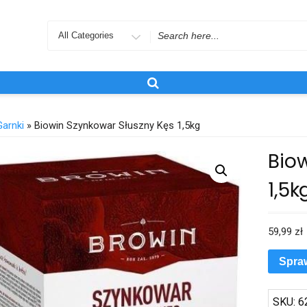
Search
for
Garnki
» Biowin Szynkowar Słuszny Kęs 1,5kg
Bio
1,5k
59,99
zł
Spra
SKU:
6