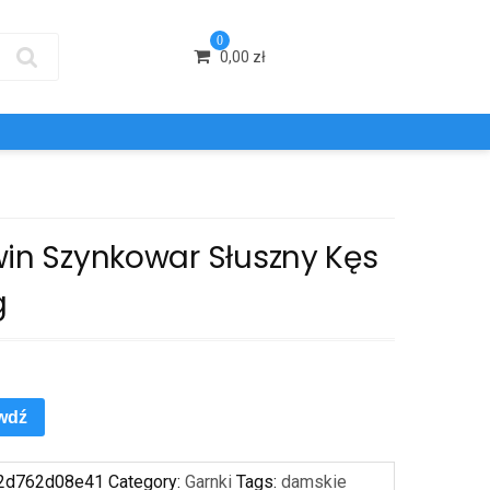
0
0,00
zł
win Szynkowar Słuszny Kęs
g
wdź
2d762d08e41
Category:
Garnki
Tags:
damskie