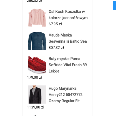
280,52
zł
OshKosh Koszulka w
kolorze jasnoróżowym
67,95
zł
Vaude Męska
Sesvenna Iii Baltic Sea
807,32
zł
Buty męskie Puma
Softride Vital Fresh 39
Lekkie
179,00
zł
Hugo Marynarka
Henry212 50472772
Czarny Regular Fit
1139,00
zł