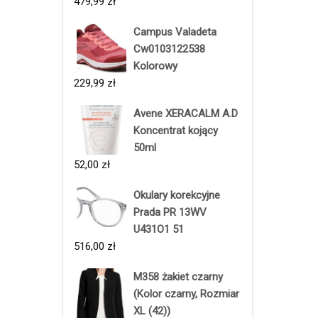
479,99
zł
Campus Valadeta
Cw0103122538
Kolorowy
229,99
zł
Avene XERACALM A.D
Koncentrat kojący
50ml
52,00
zł
Okulary korekcyjne
Prada PR 13WV
U431O1 51
516,00
zł
M358 żakiet czarny
(Kolor czarny, Rozmiar
XL (42))