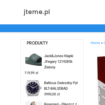
Skip
to
jteme.pl
content
PRODUKTY
Home
»
Jack&Jones Klapki
Jfwgary 12192856
Zielony
119,99
zł
Balticus Gwiezdny Pył
BLT-BALSDBAD
3990,00
zł
Reserved - Płaszcz z