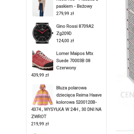
paskiem - Beżowy
279,99
zł
Gino Rossi 8709A2
Zg209D
124,00
zł
Lomer Maipos Mtx
Suede 70003B 08
Czerwony
439,99
zł
Bluza polarowa
dziecięca Reima Haave
kolorowa 5200120B-
4374 , WYSYŁKA W 24H , 30 DNI NA
ZWROT
219,99
zł