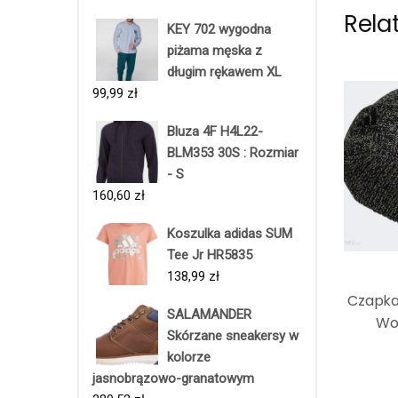
Rela
KEY 702 wygodna
piżama męska z
długim rękawem XL
99,99
zł
Bluza 4F H4L22-
BLM353 30S : Rozmiar
- S
160,60
zł
Koszulka adidas SUM
Tee Jr HR5835
138,99
zł
Czapka
SALAMANDER
Wo
Skórzane sneakersy w
kolorze
jasnobrązowo-granatowym