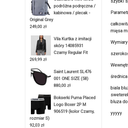
szybki 
podróżna podręczna /
Parametr
kabinowa / plecak -
Original Grey
całkowit
249,00
zł
mięsa mi
Vila Kurtka z imitacji
Wymiary 
skóry 14085931
Czarny Regular Fit
szerokoś
269,99
zł
Wewnętr
Saint Laurent SL476
średnica
001 ONE SIZE (58)
880,00
zł
biala blu
sweterek
Bokserki Puma Placed
bluza do
Logo Boxer 2P M
906519 (kolor Czarny,
yyyyy
rozmiar S)
92,03
zł