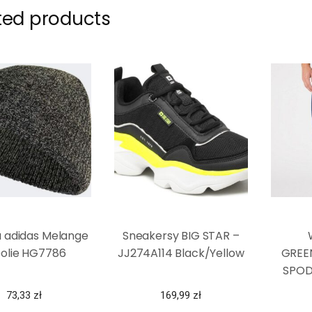
ted products
 adidas Melange
Sneakersy BIG STAR –
olie HG7786
JJ274A114 Black/Yellow
GREE
SPOD
STAR
73,33
zł
169,99
zł