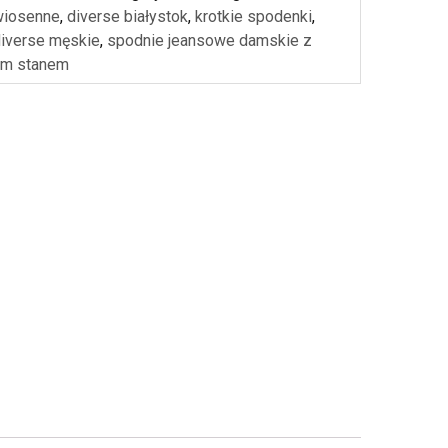
 wiosenne
,
diverse białystok
,
krotkie spodenki
,
 diverse męskie
,
spodnie jeansowe damskie z
im stanem