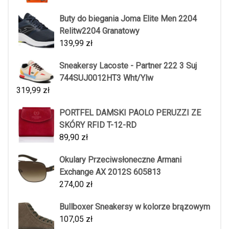
Buty do biegania Joma Elite Men 2204
Relitw2204 Granatowy
139,99
zł
Sneakersy Lacoste - Partner 222 3 Suj
744SUJ0012HT3 Wht/Ylw
319,99
zł
PORTFEL DAMSKI PAOLO PERUZZI ZE
SKÓRY RFID T-12-RD
89,90
zł
Okulary Przeciwsłoneczne Armani
Exchange AX 2012S 605813
274,00
zł
Bullboxer Sneakersy w kolorze brązowym
107,05
zł