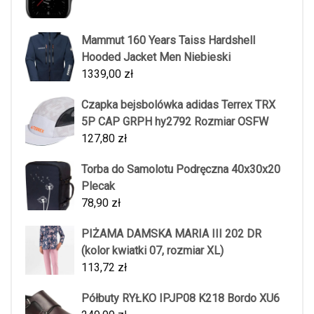
Mammut 160 Years Taiss Hardshell
Hooded Jacket Men Niebieski
1339,00
zł
Czapka bejsbolówka adidas Terrex TRX
5P CAP GRPH hy2792 Rozmiar OSFW
127,80
zł
Torba do Samolotu Podręczna 40x30x20
Plecak
78,90
zł
PIŻAMA DAMSKA MARIA III 202 DR
(kolor kwiatki 07, rozmiar XL)
113,72
zł
Półbuty RYŁKO IPJP08 K218 Bordo XU6