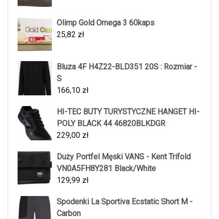
Olimp Gold Omega 3 60kaps
25,82
zł
Bluza 4F H4Z22-BLD351 20S : Rozmiar -
S
166,10
zł
HI-TEC BUTY TURYSTYCZNE HANGET HI-
POLY BLACK 44 46820BLKDGR
229,00
zł
Duży Portfel Męski VANS - Kent Trifold
VN0A5FH8Y281 Black/White
129,99
zł
Spodenki La Sportiva Ecstatic Short M -
Carbon