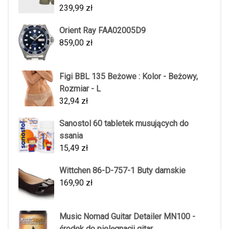
239,99
zł
Orient Ray FAA02005D9
859,00
zł
Figi BBL 135 Beżowe : Kolor - Beżowy,
Rozmiar - L
32,94
zł
Sanostol 60 tabletek musujących do
ssania
15,49
zł
Wittchen 86-D-757-1 Buty damskie
169,90
zł
Music Nomad Guitar Detailer MN100 -
środek do pielęgnacji gitar