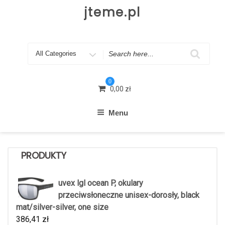
Skip
jteme.pl
to
content
Search
for
0
0,00
zł
Menu
PRODUKTY
uvex lgl ocean P, okulary
przeciwsłoneczne unisex-dorosły, black
mat/silver-silver, one size
386,41
zł