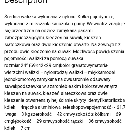
Description
Średnia walizka wykonana z nylonu. Kółka pojedyncze,
wykonane z mieszanki kauczuku i gumy. Wewnątrz znajduje
się przestrzeń na odzież zamykana pasami
zabezpieczającymi, kieszeń na suwak, kieszeń
siateczkowa oraz dwie kieszenie otwarte. Na zewnątrz z
przodu dwie kieszenie na suwak. Możliwość powiększenia
pojemności walizki za pomocą suwaka.
rozmiar 24” (69×42×29 cm)kolor granatowymateriał
wierzchni walizki – nylonrodzaj walizki – miękkamodel
jednokomorowyzamykana na dwustronnie odsuwany
suwakpodszewka w szaroniebieskim kolorzewewnątrz
kieszeń na suwak, kieszeń siateczkowa oraz dwie
kieszenie otwartena tylnej ścianie ukryty identyfikatorliczba
kółek – 4rączka aluminiowa, teleskopowapojemność ~ 61,7
lwaga – 3 kgszerokość – 42 cmwysokość z kółkami – 69
cmgłębokość – 29 cmwysokość rączki – 36 cmwysokość
kółek – 7 cm