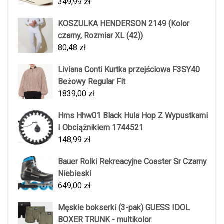
349,99
zł
KOSZULKA HENDERSON 2149 (Kolor
czarny, Rozmiar XL (42))
80,48
zł
Liviana Conti Kurtka przejściowa F3SY40
Beżowy Regular Fit
1839,00
zł
Hms Hhw01 Black Hula Hop Z Wypustkami
I Obciążnikiem 1744521
148,99
zł
Bauer Rolki Rekreacyjne Coaster Sr Czarny
Niebieski
649,00
zł
Męskie bokserki (3-pak) GUESS IDOL
BOXER TRUNK - multikolor