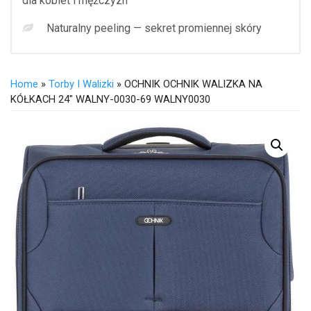
dla kobiet i mężczyzn
Naturalny peeling — sekret promiennej skóry
Home
»
Torby I Walizki
» OCHNIK OCHNIK WALIZKA NA
KÓŁKACH 24″ WALNY-0030-69 WALNY0030