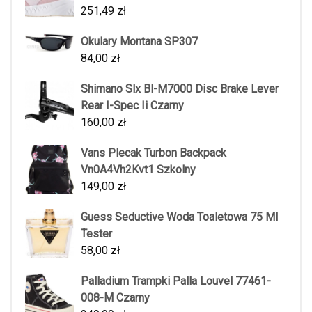
251,49
zł
Okulary Montana SP307
84,00
zł
Shimano Slx Bl-M7000 Disc Brake Lever
Rear I-Spec Ii Czarny
160,00
zł
Vans Plecak Turbon Backpack
Vn0A4Vh2Kvt1 Szkolny
149,00
zł
Guess Seductive Woda Toaletowa 75 Ml
Tester
58,00
zł
Palladium Trampki Palla Louvel 77461-
008-M Czarny