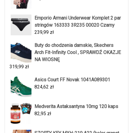
Emporio Armani Underwear Komplet 2 par
stringów 163333 3R235 00020 Czarny
239,99
zł
Buty do chodzenia damskie, Skechers
Arch Fit-Infinity Cool , SPRAWDŹ OKAZJE
NA WIOSNĘ
319,99
zł
Asics Court FF Novak 1041A089301
824,62
zł
Medverita Astaksantyna 10mg 120 kaps
82,95
zł