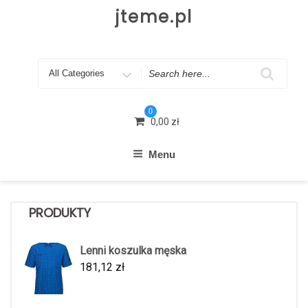
Skip
jteme.pl
to
content
Search
for
0
0,00
zł
Menu
PRODUKTY
Lenni koszulka męska
181,12
zł