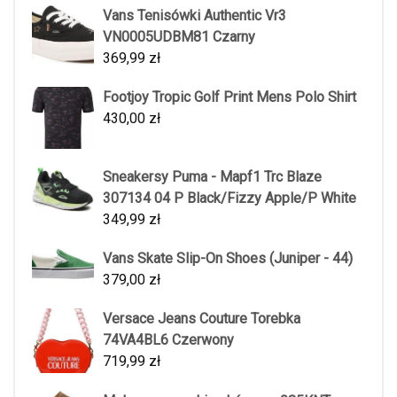
Vans Tenisówki Authentic Vr3
VN0005UDBM81 Czarny
369,99
zł
Footjoy Tropic Golf Print Mens Polo Shirt
430,00
zł
Sneakersy Puma - Mapf1 Trc Blaze
307134 04 P Black/Fizzy Apple/P White
349,99
zł
Vans Skate Slip-On Shoes (Juniper - 44)
379,00
zł
Versace Jeans Couture Torebka
74VA4BL6 Czerwony
719,99
zł