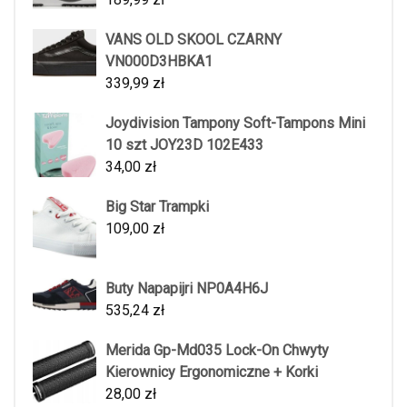
VANS OLD SKOOL CZARNY
VN000D3HBKA1
339,99
zł
Joydivision Tampony Soft-Tampons Mini
10 szt JOY23D 102E433
34,00
zł
Big Star Trampki
109,00
zł
Buty Napapijri NP0A4H6J
535,24
zł
Merida Gp-Md035 Lock-On Chwyty
Kierownicy Ergonomiczne + Korki
28,00
zł