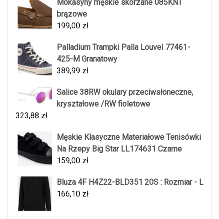
Mokasyny męskie skórzane 085KNT
brązowe
199,00
zł
Palladium Trampki Palla Louvel 77461-
425-M Granatowy
389,99
zł
Salice 38RW okulary przeciwsłoneczne,
kryształowe /RW fioletowe
323,88
zł
Męskie Klasyczne Materiałowe Tenisówki
Na Rzepy Big Star LL174631 Czarne
159,00
zł
Bluza 4F H4Z22-BLD351 20S : Rozmiar - L
166,10
zł