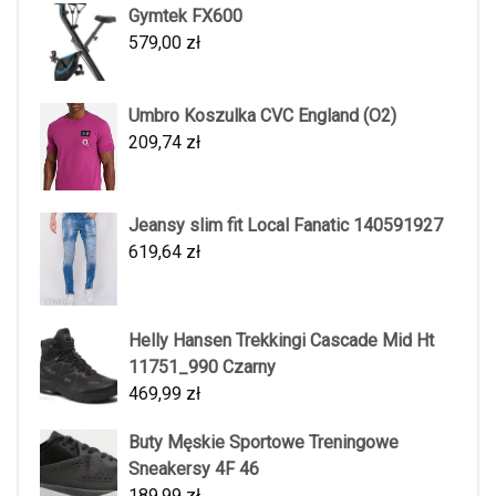
Gymtek FX600
579,00
zł
Umbro Koszulka CVC England (O2)
209,74
zł
Jeansy slim fit Local Fanatic 140591927
619,64
zł
Helly Hansen Trekkingi Cascade Mid Ht
11751_990 Czarny
469,99
zł
Buty Męskie Sportowe Treningowe
Sneakersy 4F 46
189,99
zł