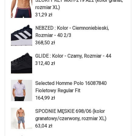
SZORTY KEY MXH-219 A22 (kolor granat,
rozmiar XL)
31,29
zł
NEBZED : Kolor - Ciemnoniebieski,
Rozmiar - 40 2/3
368,50
zł
GLIDE : Kolor - Czarny, Rozmiar - 44
312,40
zł
Selected Homme Polo 16087840
Fioletowy Regular Fit
164,99
zł
SPODNIE MĘSKIE 698/06 (kolor
granatowy/czerwony, rozmiar XL)
63,04
zł