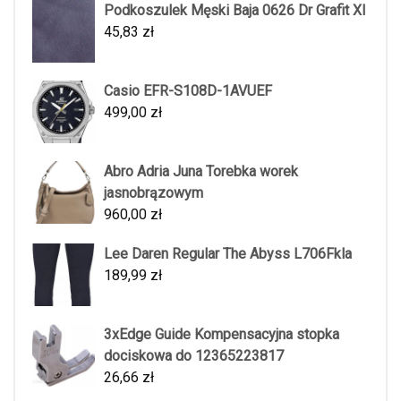
Podkoszulek Męski Baja 0626 Dr Grafit Xl
45,83
zł
Casio EFR-S108D-1AVUEF
499,00
zł
Abro Adria Juna Torebka worek
jasnobrązowym
960,00
zł
Lee Daren Regular The Abyss L706Fkla
189,99
zł
3xEdge Guide Kompensacyjna stopka
dociskowa do 12365223817
26,66
zł