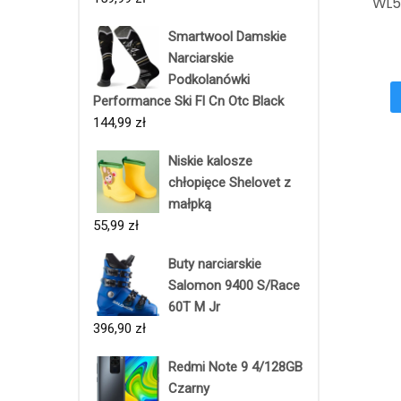
WL5
Smartwool Damskie
Narciarskie
Podkolanówki
Performance Ski Fl Cn Otc Black
144,99
zł
Niskie kalosze
chłopięce Shelovet z
małpką
55,99
zł
Buty narciarskie
Salomon 9400 S/Race
60T M Jr
396,90
zł
Redmi Note 9 4/128GB
Czarny