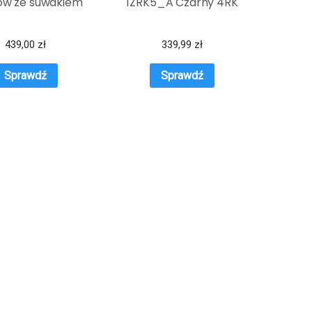
ów ze suwakiem
1ZRK5_A Czarny 4RK
439,00
zł
339,99
zł
Sprawdź
Sprawdź