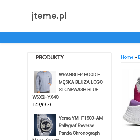
Skip
to
jteme.pl
content
PRODUKTY
Home
»
WRANGLER HOODIE
MĘSKA BLUZA LOGO
STONEWASH BLUE
W6X2HYX4Q
149,99
zł
Yema YMHF1580-AM
Rallygraf Reverse
Panda Chronograph