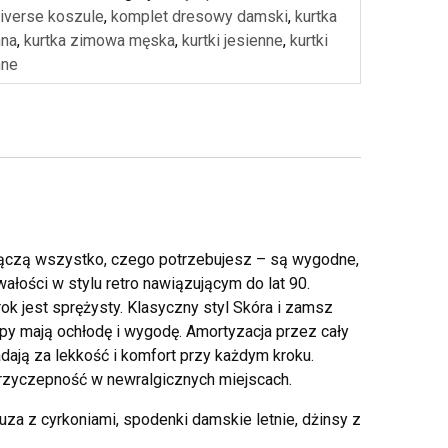
iverse koszule
,
komplet dresowy damski
,
kurtka
nna
,
kurtka zimowa męska
,
kurtki jesienne
,
kurtki
nne
czą wszystko, czego potrzebujesz – są wygodne,
ałości w stylu retro nawiązującym do lat 90.
k jest sprężysty. Klasyczny styl Skóra i zamsz
stopy mają ochłodę i wygodę. Amortyzacja przez cały
dają za lekkość i komfort przy każdym kroku.
przyczepność w newralgicznych miejscach.
za z cyrkoniami, spodenki damskie letnie, dżinsy z