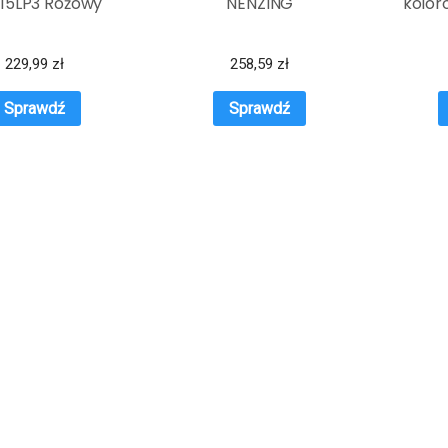
15LP3 Różowy
NENZING
kolor
229,99
zł
258,59
zł
Sprawdź
Sprawdź