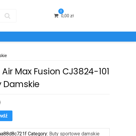
0
0,00
zł
skie
 Air Max Fusion CJ3824-101
y Damskie
ł
wdź
aa88d8c721f
Category:
Buty sportowe damskie