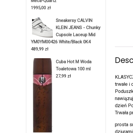
Meca-Quartz
1995,00
zł
Sneakersy CALVIN
KLEIN JEANS - Chunky
Cupsole Laceup Mid
YM0YM00426 White/Black 0K4
489,99
zł
Desc
Cuba Hot M Woda
Toaletowa 100 ml
27,99
zł
KLASYCZ
trwałe i
Poduszka
nawiązuj
dzień Po
Trwała p
prosta s
dziurami