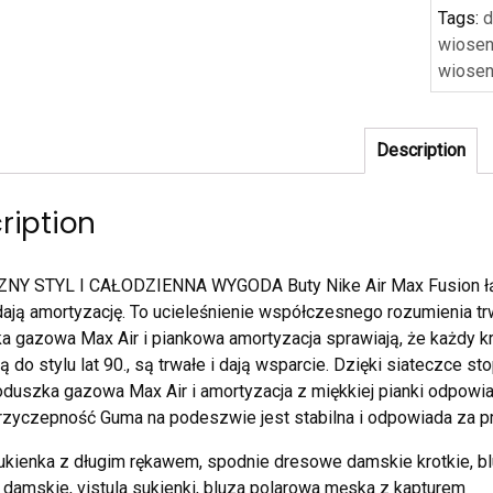
Tags:
d
wiose
wiose
Description
ription
NY STYL I CAŁODZIENNA WYGODA Buty Nike Air Max Fusion łą
 dają amortyzację. To ucieleśnienie współczesnego rozumienia trw
 gazowa Max Air i piankowa amortyzacja sprawiają, że każdy kro
ą do stylu lat 90., są trwałe i dają wsparcie. Dzięki siateczce 
duszka gazowa Max Air i amortyzacja z miękkiej pianki odpowia
rzyczepność Guma na podeszwie jest stabilna i odpowiada za 
ukienka z długim rękawem, spodnie dresowe damskie krotkie, blu
 damskie, vistula sukienki, bluza polarowa męska z kapturem