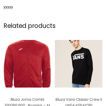
yyyyy
Related products
Bluza Joma Combi
Bluza Vans Classic Crew II
100086.600 : Rozmiar – M
VN0A456AY281