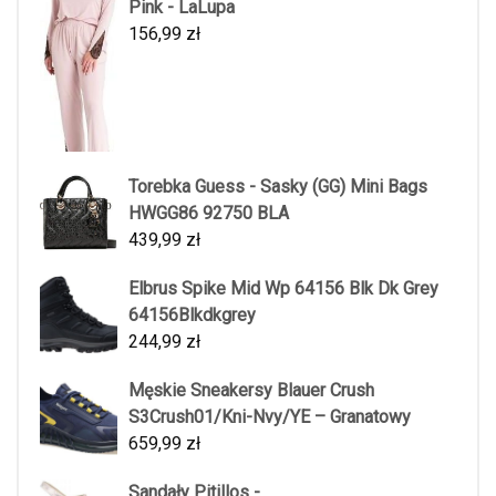
Pink - LaLupa
156,99
zł
Torebka Guess - Sasky (GG) Mini Bags
HWGG86 92750 BLA
439,99
zł
Elbrus Spike Mid Wp 64156 Blk Dk Grey
64156Blkdkgrey
244,99
zł
Męskie Sneakersy Blauer Crush
S3Crush01/Kni-Nvy/YE – Granatowy
659,99
zł
Sandały Pitillos -