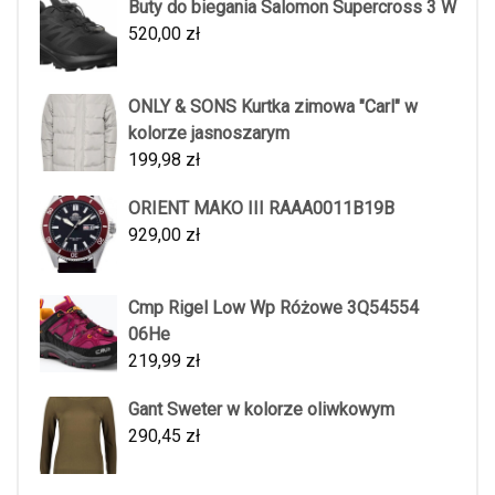
Buty do biegania Salomon Supercross 3 W
520,00
zł
ONLY & SONS Kurtka zimowa "Carl" w
kolorze jasnoszarym
199,98
zł
ORIENT MAKO III RAAA0011B19B
929,00
zł
Cmp Rigel Low Wp Różowe 3Q54554
06He
219,99
zł
Gant Sweter w kolorze oliwkowym
290,45
zł