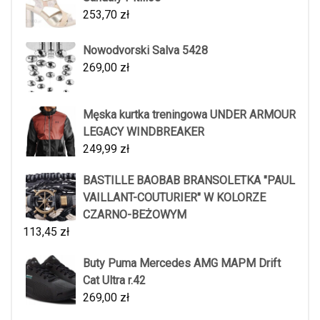
253,70
zł
Nowodvorski Salva 5428
269,00
zł
Męska kurtka treningowa UNDER ARMOUR
LEGACY WINDBREAKER
249,99
zł
BASTILLE BAOBAB BRANSOLETKA "PAUL
VAILLANT-COUTURIER" W KOLORZE
CZARNO-BEŻOWYM
113,45
zł
Buty Puma Mercedes AMG MAPM Drift
Cat Ultra r.42
269,00
zł