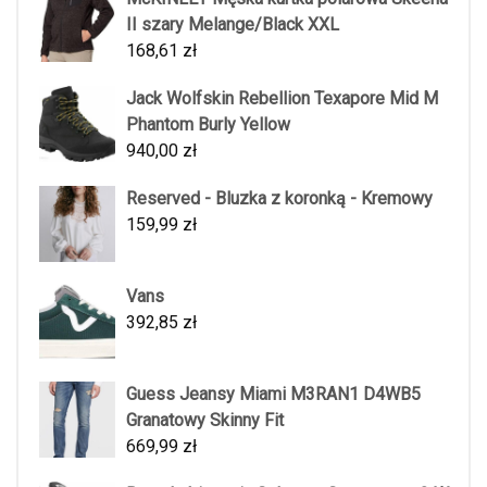
II szary Melange/Black XXL
168,61
zł
Jack Wolfskin Rebellion Texapore Mid M
Phantom Burly Yellow
940,00
zł
Reserved - Bluzka z koronką - Kremowy
159,99
zł
Vans
392,85
zł
Guess Jeansy Miami M3RAN1 D4WB5
Granatowy Skinny Fit
669,99
zł