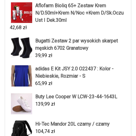
Aflofarm Bioliq 65+ Zestaw Krem
N/D.50ml+Krem N/Noc +Krem D/Sk.Oczu
Ust I Dek.30ml
42,68
zł
Bugatti Zestaw 2 par wysokich skarpet
męskich 6702 Granatowy
39,99
zł
adidas E Kit JSY 2.0 O22437 : Kolor -
Niebieskie, Rozmiar - S
65,99
zł
Buty Lee Cooper W LCW-23-44-1643L
139,99
zł
Hi-Tec Mandor 20L czarny / czarny
104,74
zł