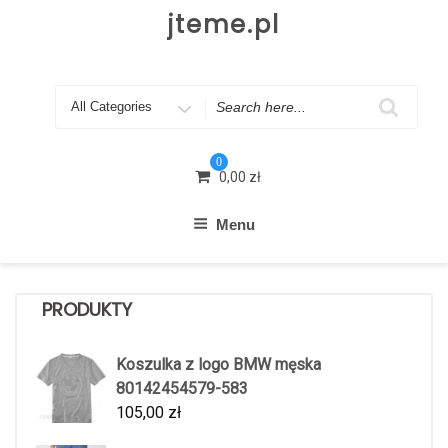
Skip
jteme.pl
to
content
Search
for
0
0,00
zł
Menu
PRODUKTY
Koszulka z logo BMW męska
80142454579-583
105,00
zł