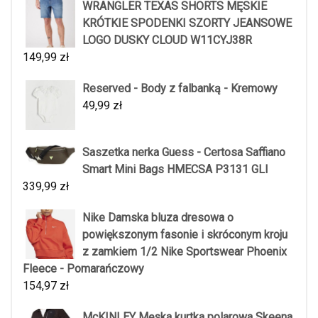
WRANGLER TEXAS SHORTS MĘSKIE
KRÓTKIE SPODENKI SZORTY JEANSOWE
LOGO DUSKY CLOUD W11CYJ38R
149,99
zł
Reserved - Body z falbanką - Kremowy
49,99
zł
Saszetka nerka Guess - Certosa Saffiano
Smart Mini Bags HMECSA P3131 GLI
339,99
zł
Nike Damska bluza dresowa o
powiększonym fasonie i skróconym kroju
z zamkiem 1/2 Nike Sportswear Phoenix
Fleece - Pomarańczowy
154,97
zł
McKINLEY Męska kurtka polarowa Skeena