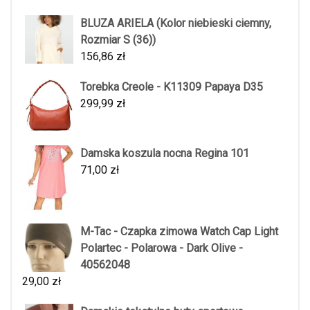
BLUZA ARIELA (Kolor niebieski ciemny,
Rozmiar S (36))
156,86
zł
Torebka Creole - K11309 Papaya D35
299,99
zł
Damska koszula nocna Regina 101
71,00
zł
M-Tac - Czapka zimowa Watch Cap Light
Polartec - Polarowa - Dark Olive -
40562048
29,00
zł