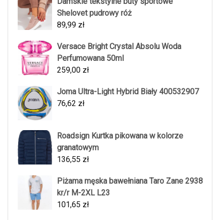
Damskie tekstylne buty sportowe
Shelovet pudrowy róż
89,99
zł
Versace Bright Crystal Absolu Woda
Perfumowana 50ml
259,00
zł
Joma Ultra-Light Hybrid Biały 400532907
76,62
zł
Roadsign Kurtka pikowana w kolorze
granatowym
136,55
zł
Piżama męska bawełniana Taro Zane 2938
kr/r M-2XL L23
101,65
zł