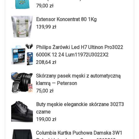
79,00
zł
Extensor Koncentrat 80 1Kg
139,99
zł
Philips Żarówki Led H7 Ultinon Pro3022
6000K 12 24 Lum11972U3022X2
208,64
zł
Skórzany pasek męski z automatyczną
klamrą — Peterson
75,00
zł
Buty męskie eleganckie skórzane 302T3
czarne
199,00
zł
Columbia Kurtka Puchowa Damska 3W1