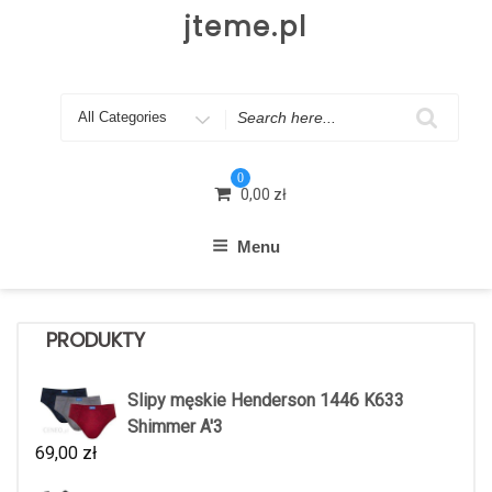
Skip
jteme.pl
to
content
Search
for
0
0,00
zł
Menu
PRODUKTY
Slipy męskie Henderson 1446 K633
Shimmer A'3
69,00
zł