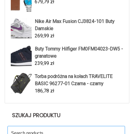
679,79
zł
Nike Air Max Fusion CJ3824-101 Buty
Damskie
269,99
zł
Buty Tommy Hilfiger FM0FM04023-DW5 -
granatowe
239,99
zł
Torba podróżna na kołach TRAVELITE
BASIC 96277-01 Czarna - czarny
186,78
zł
SZUKAJ PRODUKTU
Search