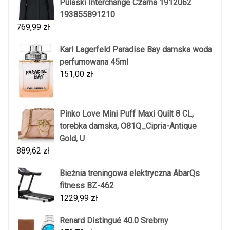
Pulaski Interchange Czarna 1912062
193855891210
769,99
zł
Karl Lagerfeld Paradise Bay damska woda
perfumowana 45ml
151,00
zł
Pinko Love Mini Puff Maxi Quilt 8 CL,
torebka damska, O81Q_Cipria-Antique
Gold, U
889,62
zł
Bieżnia treningowa elektryczna AbarQs
fitness BZ-462
1229,99
zł
Renard Distingué 40.0 Srebrny