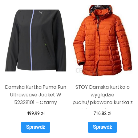
Damska Kurtka Puma Run
STOY Damska kurtka o
Ultraweave Jacket W
wyglądzie
52328101 – Czarny
puchu/pikowana kurtka z
odpinanym kapturem
499,99
zł
716,82
zł
STW 11 WMN QLTD JCKT,
rdzawa, 52, 38825-000
Sprawdź
Sprawdź