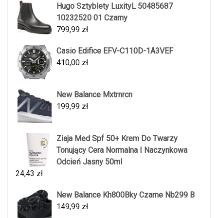
Hugo Sztyblety LuxityL 50485687
10232520 01 Czarny
799,99
zł
Casio Edifice EFV-C110D-1A3VEF
410,00
zł
New Balance Mxtrnrcn
199,99
zł
Ziaja Med Spf 50+ Krem Do Twarzy
Tonujący Cera Normalna I Naczynkowa
Odcień Jasny 50ml
24,43
zł
New Balance Kh800Bky Czarne Nb299 B
149,99
zł