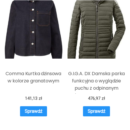
Comma Kurtka dżinsowa
G.I.G.A. DX Damska parka
w kolorze granatowym
funkcyjna o wyglądzie
puchu z odpinanym
kapturem Bacarya,
141,13
zł
476,97
zł
oliwkowa, 40, 34275-000
Sprawdź
Sprawdź