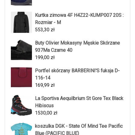
Kurtka zimowa 4F H4Z22-KUMP007 20S :
Rozmiar - M
553,30
zł
Buty Olivier Mokasyny Męskie Skórzane
937Ma Czarne 40
199,00
zł
Portfel skórzany BARBERINI'S fuksja D-
116-14
169,99
zł
La Sportiva Aequilbrium St Gore Tex Black
Hibiscus
1530,00
zł
koszulka DGK - State Of Mind Tee Pacific
Blue (PACIFIC BLUE)