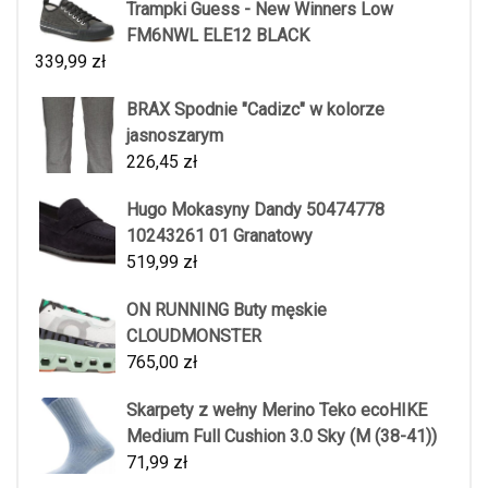
Trampki Guess - New Winners Low
FM6NWL ELE12 BLACK
339,99
zł
BRAX Spodnie "Cadizc" w kolorze
jasnoszarym
226,45
zł
Hugo Mokasyny Dandy 50474778
10243261 01 Granatowy
519,99
zł
ON RUNNING Buty męskie
CLOUDMONSTER
765,00
zł
Skarpety z wełny Merino Teko ecoHIKE
Medium Full Cushion 3.0 Sky (M (38-41))
71,99
zł