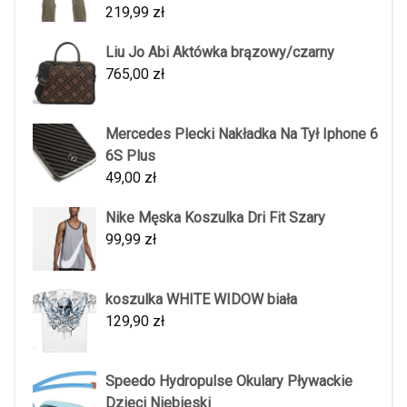
219,99
zł
Liu Jo Abi Aktówka brązowy/czarny
765,00
zł
Mercedes Plecki Nakładka Na Tył Iphone 6
6S Plus
49,00
zł
Nike Męska Koszulka Dri Fit Szary
99,99
zł
koszulka WHITE WIDOW biała
129,90
zł
Speedo Hydropulse Okulary Pływackie
Dzieci Niebieski