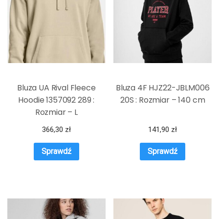
Bluza UA Rival Fleece
Bluza 4F HJZ22-JBLM006
Hoodie 1357092 289 :
20S : Rozmiar – 140 cm
Rozmiar – L
366,30
zł
141,90
zł
Sprawdź
Sprawdź