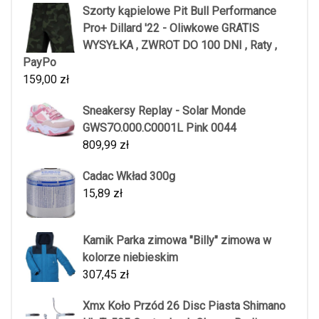
Szorty kąpielowe Pit Bull Performance
Pro+ Dillard '22 - Oliwkowe GRATIS
WYSYŁKA , ZWROT DO 100 DNI , Raty ,
PayPo
159,00
zł
Sneakersy Replay - Solar Monde
GWS7O.000.C0001L Pink 0044
809,99
zł
Cadac Wkład 300g
15,89
zł
Kamik Parka zimowa "Billy" zimowa w
kolorze niebieskim
307,45
zł
Xmx Koło Przód 26 Disc Piasta Shimano