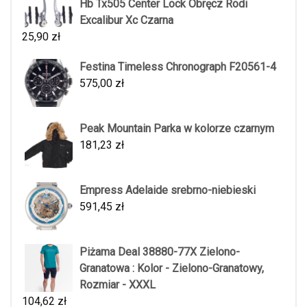
Hb Tx505 Center Lock Obręcz Rodi
Excalibur Xc Czarna
25,90
zł
Festina Timeless Chronograph F20561-4
575,00
zł
Peak Mountain Parka w kolorze czarnym
181,23
zł
Empress Adelaide srebrno-niebieski
591,45
zł
Piżama Deal 38880-77X Zielono-
Granatowa : Kolor - Zielono-Granatowy,
Rozmiar - XXXL
104,62
zł