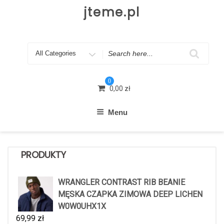
Skip
jteme.pl
to
content
Search
for
0
0,00
zł
Menu
PRODUKTY
WRANGLER CONTRAST RIB BEANIE
MĘSKA CZAPKA ZIMOWA DEEP LICHEN
W0W0UHX1X
69,99
zł