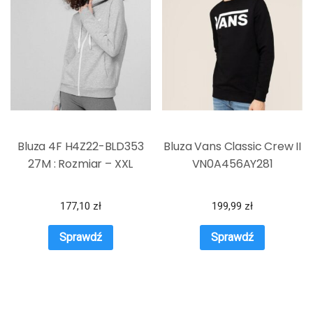
Bluza 4F H4Z22-BLD353
Bluza Vans Classic Crew II
27M : Rozmiar – XXL
VN0A456AY281
177,10
zł
199,99
zł
Sprawdź
Sprawdź