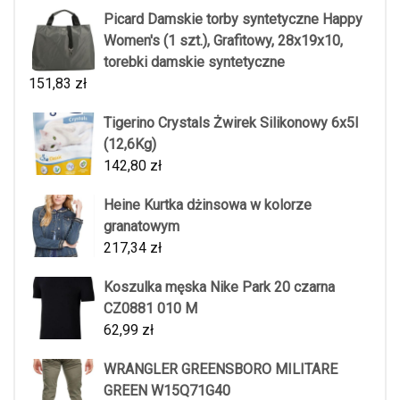
Picard Damskie torby syntetyczne Happy
Women's (1 szt.), Grafitowy, 28x19x10,
torebki damskie syntetyczne
151,83
zł
Tigerino Crystals Żwirek Silikonowy 6x5l
(12,6Kg)
142,80
zł
Heine Kurtka dżinsowa w kolorze
granatowym
217,34
zł
Koszulka męska Nike Park 20 czarna
CZ0881 010 M
62,99
zł
WRANGLER GREENSBORO MILITARE
GREEN W15Q71G40