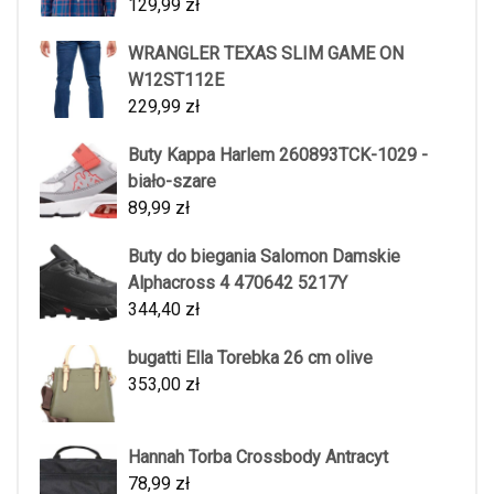
129,99
zł
WRANGLER TEXAS SLIM GAME ON
W12ST112E
229,99
zł
Buty Kappa Harlem 260893TCK-1029 -
biało-szare
89,99
zł
Buty do biegania Salomon Damskie
Alphacross 4 470642 5217Y
344,40
zł
bugatti Ella Torebka 26 cm olive
353,00
zł
Hannah Torba Crossbody Antracyt
78,99
zł