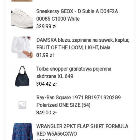
Sneakersy GEOX - D Sukie A D04F2A
00085 C1000 White
329,99
zł
DAMSKA bluza, zapinana na suwak, kaptur,
FRUIT OF THE LOOM, LIGHT, biała
81,99
zł
Torba shopper granatowa pojemna
skórzana XL 649
304,42
zł
Ray-Ban Square 1971 RB1971 9202G9
Polarized ONE SIZE (54)
849,00
zł
WRANGLER 2PKT FLAP SHIRT FORMULA
RED W5A56CXWO