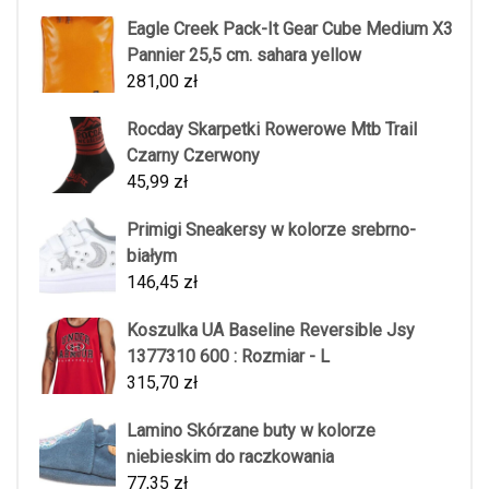
Eagle Creek Pack-It Gear Cube Medium X3
Pannier 25,5 cm. sahara yellow
281,00
zł
Rocday Skarpetki Rowerowe Mtb Trail
Czarny Czerwony
45,99
zł
Primigi Sneakersy w kolorze srebrno-
białym
146,45
zł
Koszulka UA Baseline Reversible Jsy
1377310 600 : Rozmiar - L
315,70
zł
Lamino Skórzane buty w kolorze
niebieskim do raczkowania
77,35
zł