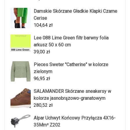
Damskie Skórzane Gładkie Klapki Czarne
Cerise
104,64
zł
Lee 088 Lime Green filtr barwny folia
arkusz 50 x 60 cm
39,00
zł
Pieces Sweter "Catherine" w kolorze
zielonym
96,95
zł
SALAMANDER Skórzane sneakersy w
kolorze jasnobrązowo-granatowym
280,52
zł
Alpar Uchwyt Końcowy Przyłącza 4X16-
35Mm² Z202