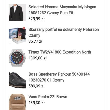
Selected Homme Marynarka Mylologan
16051232 Czarny Slim Fit
329,99
zł
Skórzany portfel na dokumenty Peterson
Czarny
85,77
zł
Timex TW2V41800 Expedition North
1399,00
zł
Boss Sneakersy Parkour 50480144
10230270 01 Czarny
589,99
zł
Vans Realm 22l Brown
139,30
zł