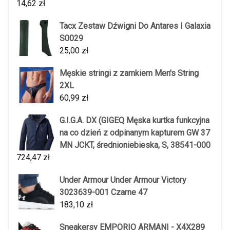
14,62
zł
Tacx Zestaw Dźwigni Do Antares I Galaxia
S0029
25,00
zł
Męskie stringi z zamkiem Men's String
2XL
60,99
zł
G.I.G.A. DX (GIGEQ Męska kurtka funkcyjna
na co dzień z odpinanym kapturem GW 37
MN JCKT, średnioniebieska, S, 38541-000
724,47
zł
Under Armour Under Armour Victory
3023639-001 Czarne 47
183,10
zł
Sneakersy EMPORIO ARMANI - X4X289