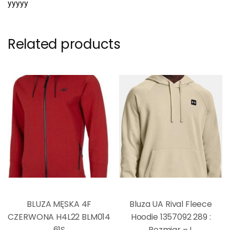
yyyyy
Related products
BLUZA MĘSKA 4F
Bluza UA Rival Fleece
CZERWONA H4L22 BLM014
Hoodie 1357092 289 :
61S
Rozmiar – L