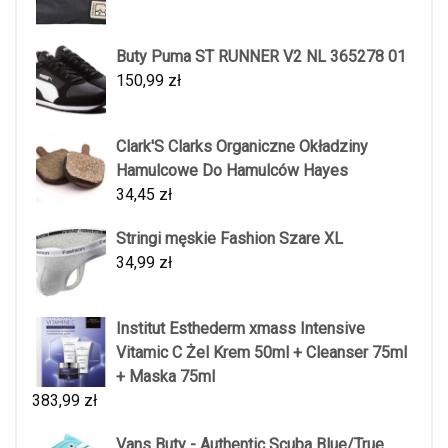
Buty Puma ST RUNNER V2 NL 365278 01
150,99
zł
Clark'S Clarks Organiczne Okładziny
Hamulcowe Do Hamulców Hayes
34,45
zł
Stringi męskie Fashion Szare XL
34,99
zł
Institut Esthederm xmass Intensive
Vitamic C Żel Krem 50ml + Cleanser 75ml
+ Maska 75ml
383,99
zł
Vans Buty - Authentic Scuba Blue/True