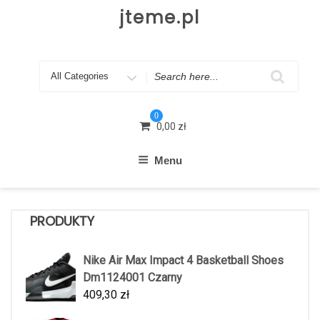
Skip
jteme.pl
to
content
Search
for
0
0,00
zł
Menu
PRODUKTY
Nike Air Max Impact 4 Basketball Shoes
Dm1124001 Czarny
409,30
zł