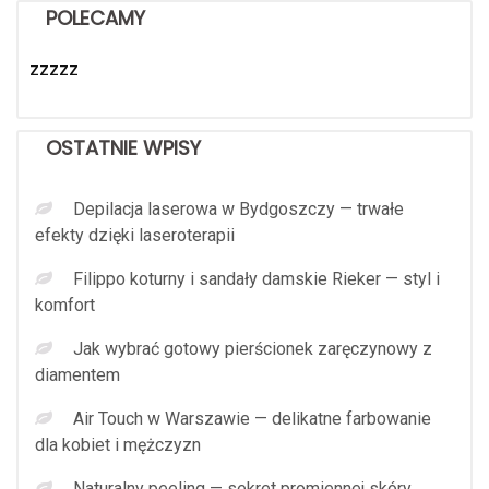
POLECAMY
zzzzz
OSTATNIE WPISY
Depilacja laserowa w Bydgoszczy — trwałe
efekty dzięki laseroterapii
Filippo koturny i sandały damskie Rieker — styl i
komfort
Jak wybrać gotowy pierścionek zaręczynowy z
diamentem
Air Touch w Warszawie — delikatne farbowanie
dla kobiet i mężczyzn
Naturalny peeling — sekret promiennej skóry