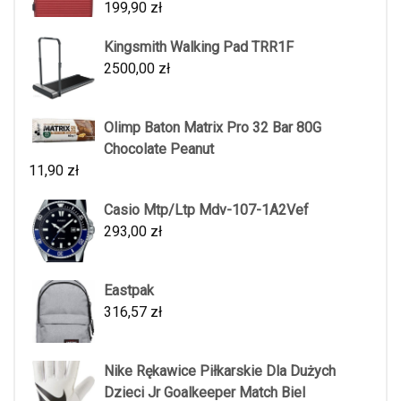
199,90
zł
Kingsmith Walking Pad TRR1F
2500,00
zł
Olimp Baton Matrix Pro 32 Bar 80G
Chocolate Peanut
11,90
zł
Casio Mtp/Ltp Mdv-107-1A2Vef
293,00
zł
Eastpak
316,57
zł
Nike Rękawice Piłkarskie Dla Dużych
Dzieci Jr Goalkeeper Match Biel