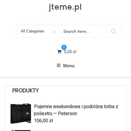
Skip
jteme.pl
to
content
Search
for
0
0,00
zł
Menu
PRODUKTY
Pojemna weekendowa i podróżna torba z
poliestru — Peterson
106,00
zł