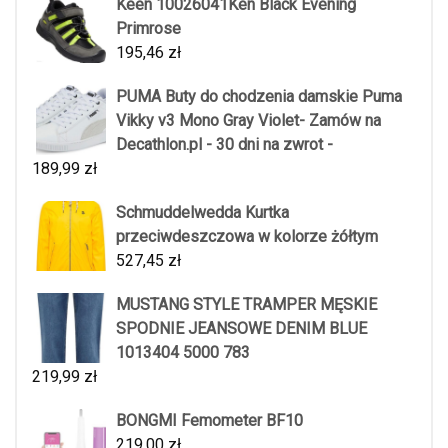
Keen 10026041Ken Black Evening
Primrose
195,46
zł
PUMA Buty do chodzenia damskie Puma
Vikky v3 Mono Gray Violet- Zamów na
Decathlon.pl - 30 dni na zwrot -
189,99
zł
Schmuddelwedda Kurtka
przeciwdeszczowa w kolorze żółtym
527,45
zł
MUSTANG STYLE TRAMPER MĘSKIE
SPODNIE JEANSOWE DENIM BLUE
1013404 5000 783
219,99
zł
BONGMI Femometer BF10
219,00
zł