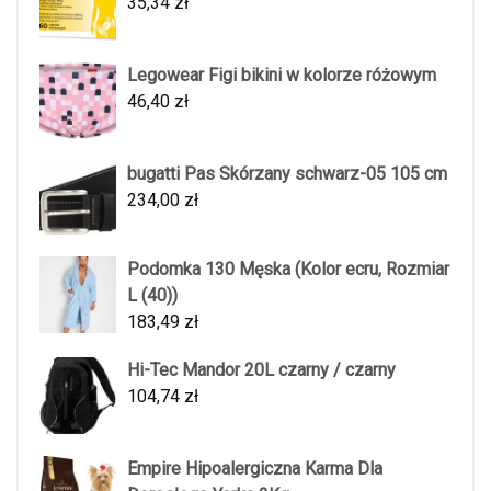
35,34
zł
Legowear Figi bikini w kolorze różowym
46,40
zł
bugatti Pas Skórzany schwarz-05 105 cm
234,00
zł
Podomka 130 Męska (Kolor ecru, Rozmiar
L (40))
183,49
zł
Hi-Tec Mandor 20L czarny / czarny
104,74
zł
Empire Hipoalergiczna Karma Dla