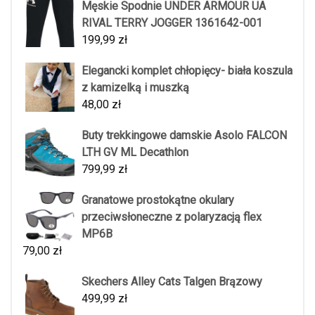
Męskie Spodnie UNDER ARMOUR UA
RIVAL TERRY JOGGER 1361642-001
199,99
zł
Elegancki komplet chłopięcy- biała koszula
z kamizelką i muszką
48,00
zł
Buty trekkingowe damskie Asolo FALCON
LTH GV ML Decathlon
799,99
zł
Granatowe prostokątne okulary
przeciwsłoneczne z polaryzacją flex
MP6B
79,00
zł
Skechers Alley Cats Talgen Brązowy
499,99
zł