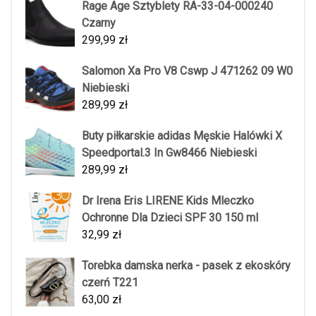
Rage Age Sztyblety RA-33-04-000240
Czarny
299,99
zł
Salomon Xa Pro V8 Cswp J 471262 09 W0
Niebieski
289,99
zł
Buty piłkarskie adidas Męskie Halówki X
Speedportal.3 In Gw8466 Niebieski
289,99
zł
Dr Irena Eris LIRENE Kids Mleczko
Ochronne Dla Dzieci SPF 30 150 ml
32,99
zł
Torebka damska nerka - pasek z ekoskóry
czerń T221
63,00
zł