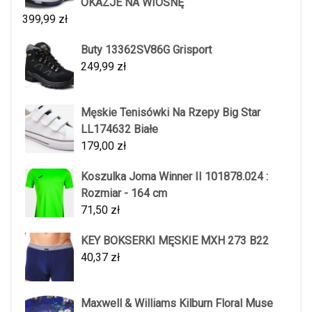
OKAZJE NA WIOSNĘ
399,99
zł
Buty 13362SV86G Grisport
249,99
zł
Męskie Tenisówki Na Rzepy Big Star
LL174632 Białe
179,00
zł
Koszulka Joma Winner II 101878.024 :
Rozmiar - 164 cm
71,50
zł
KEY BOKSERKI MĘSKIE MXH 273 B22
40,37
zł
Maxwell & Williams Kilburn Floral Muse