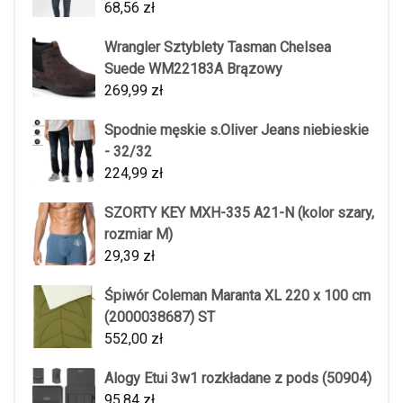
68,56
zł
Wrangler Sztyblety Tasman Chelsea
Suede WM22183A Brązowy
269,99
zł
Spodnie męskie s.Oliver Jeans niebieskie
- 32/32
224,99
zł
SZORTY KEY MXH-335 A21-N (kolor szary,
rozmiar M)
29,39
zł
Śpiwór Coleman Maranta XL 220 x 100 cm
(2000038687) ST
552,00
zł
Alogy Etui 3w1 rozkładane z pods (50904)
95,84
zł