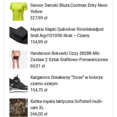
Sensor Damski Bluza Coolmax Entry Neon
Yellow
327,99
zł
Męskie Klapki Quiksilver Rivislideadjust
Sndl Aqyl101038-Xksk – Czarny
154,99
zł
Henderson Bokserki Ozzy 38288-Mlc
Zestaw 2 Sztuk Grafitowo-Pomarańczowe
60,01
zł
Kangaroos Sneakersy "Dose" w kolorze
czarno-szarym
154,75
zł
Kurtka męska taktyczna Softshell multi-
cam XL
266,00
zł