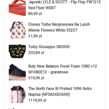
Japonki LYLE & SCOTT - Flip Flop FW1213
Red Flyer W587
89,99
zł
Disney Torba Neoprenowa Na Lunch
Minnie Flowers White 35257
31,99
zł
Torby Gioseppo 58530G
205,84
zł
Buty New Balance Fresh Foam 1080 v12
M1080E12 - granatowe
519,99
zł
The North Face W Printed 1996 Retro
Nuptse (NF0A3XEO6R0)
1119,99
zł