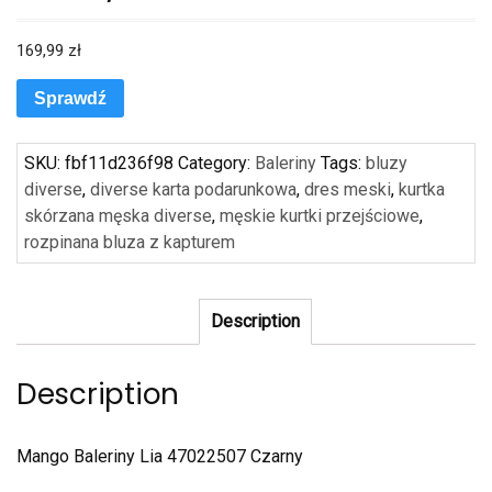
169,99
zł
Sprawdź
SKU:
fbf11d236f98
Category:
Baleriny
Tags:
bluzy
diverse
,
diverse karta podarunkowa
,
dres meski
,
kurtka
skórzana męska diverse
,
męskie kurtki przejściowe
,
rozpinana bluza z kapturem
Description
Description
Mango Baleriny Lia 47022507 Czarny