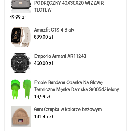
PODRĘCZNY 40X30X20 WIZZAIR
TLOTŁW
49,99
zł
Amazfit GTS 4 Biały
839,00
zł
Emporio Armani AR11243
460,00
zł
Ercole Bandana Opaska Na Głowę
Termiczna Męska Damska Sr0054Żielony
19,99
zł
Gant Czapka w kolorze beżowym
141,45
zł