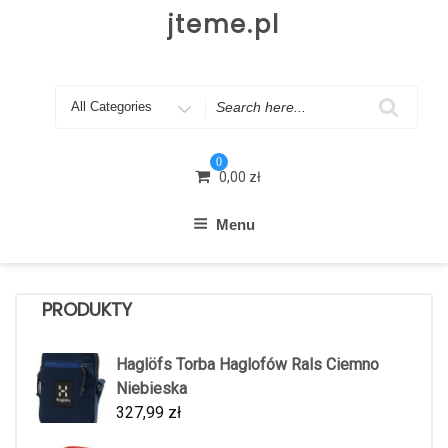
Skip
jteme.pl
to
content
Search
for
0
0,00
zł
Menu
PRODUKTY
Haglöfs Torba Haglofów Rals Ciemno
Niebieska
327,99
zł