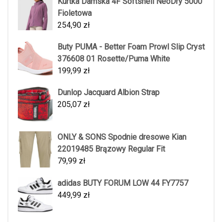
Kurtka Damska 4F Softshell NeoDry 5000
Fioletowa
254,90
zł
Buty PUMA - Better Foam Prowl Slip Cryst
376608 01 Rosette/Puma White
199,99
zł
Dunlop Jacquard Albion Strap
205,07
zł
ONLY & SONS Spodnie dresowe Kian
22019485 Brązowy Regular Fit
79,99
zł
adidas BUTY FORUM LOW 44 FY7757
449,99
zł