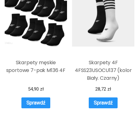
Skarpety męskie
Skarpety 4F
sportowe 7-pak M136 4F
4FSS23USOCU137 (kolor
Biały. Czarny)
54,90
zł
28,72
zł
Sprawdź
Sprawdź