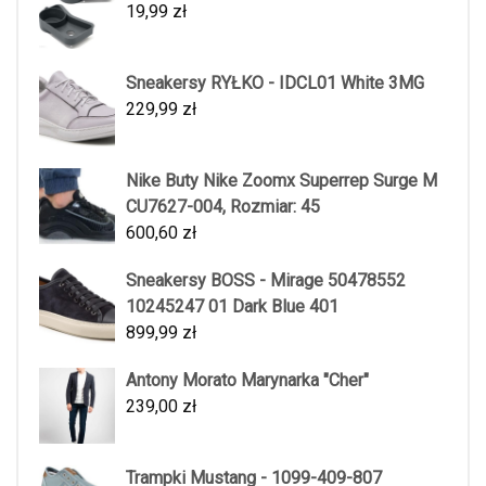
19,99
zł
Sneakersy RYŁKO - IDCL01 White 3MG
229,99
zł
Nike Buty Nike Zoomx Superrep Surge M
CU7627-004, Rozmiar: 45
600,60
zł
Sneakersy BOSS - Mirage 50478552
10245247 01 Dark Blue 401
899,99
zł
Antony Morato Marynarka "Cher"
239,00
zł
Trampki Mustang - 1099-409-807