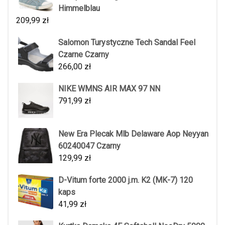
Himmelblau
209,99
zł
Salomon Turystyczne Tech Sandal Feel
Czarne Czarny
266,00
zł
NIKE WMNS AIR MAX 97 NN
791,99
zł
New Era Plecak Mlb Delaware Aop Neyyan
60240047 Czarny
129,99
zł
D-Vitum forte 2000 j.m. K2 (MK-7) 120
kaps
41,99
zł