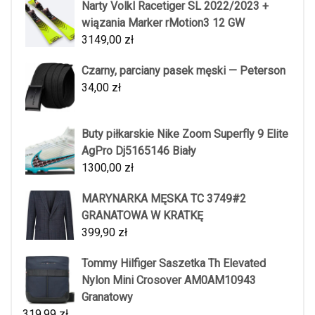
Narty Volkl Racetiger SL 2022/2023 +
wiązania Marker rMotion3 12 GW
3149,00
zł
Czarny, parciany pasek męski — Peterson
34,00
zł
Buty piłkarskie Nike Zoom Superfly 9 Elite
AgPro Dj5165146 Biały
1300,00
zł
MARYNARKA MĘSKA TC 3749#2
GRANATOWA W KRATKĘ
399,90
zł
Tommy Hilfiger Saszetka Th Elevated
Nylon Mini Crosover AM0AM10943
Granatowy
319,99
zł