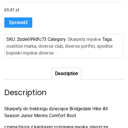
69,47
zł
Sprawdź
SKU:
2bde699dfc73
Category:
Skarpety męskie
Tags:
coalition marka
,
diverse club
,
diverse portfel
,
spodnie
bojówki męskie diverse
Description
Description
Skarpety do trekkingu dziecięce Bridgedale Hike All
Season Junior Merino Comfort Boot
czarna bluza z kapturem rozpinana męska, płaszcze