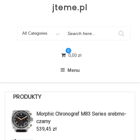
Skip
jteme.pl
to
content
Search
for
0
0,00
zł
Menu
PRODUKTY
Morphic Chronograf M83 Series srebrno-
czarny
539,45
zł