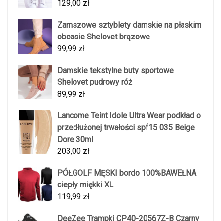
129,00
zł
Zamszowe sztyblety damskie na płaskim
obcasie Shelovet brązowe
99,99
zł
Damskie tekstylne buty sportowe
Shelovet pudrowy róż
89,99
zł
Lancome Teint Idole Ultra Wear podkład o
przedłużonej trwałości spf15 035 Beige
Dore 30ml
203,00
zł
PÓŁGOLF MĘSKI bordo 100%BAWEŁNA
ciepły miękki XL
119,99
zł
DeeZee Trampki CP40-20567Z-B Czarny