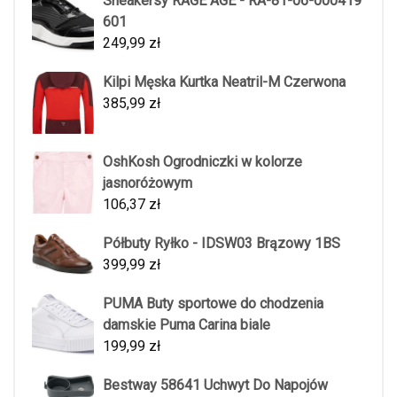
Sneakersy RAGE AGE - RA-81-06-000419
601
249,99
zł
Kilpi Męska Kurtka Neatril-M Czerwona
385,99
zł
OshKosh Ogrodniczki w kolorze
jasnoróżowym
106,37
zł
Półbuty Ryłko - IDSW03 Brązowy 1BS
399,99
zł
PUMA Buty sportowe do chodzenia
damskie Puma Carina biale
199,99
zł
Bestway 58641 Uchwyt Do Napojów