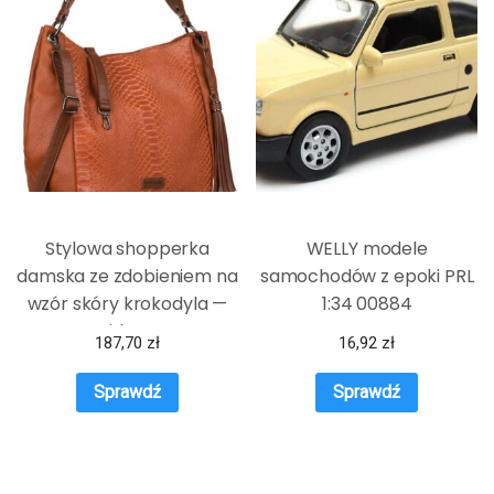
Stylowa shopperka
WELLY modele
damska ze zdobieniem na
samochodów z epoki PRL
wzór skóry krokodyla —
1:34 00884
David Jones
187,70
zł
16,92
zł
Sprawdź
Sprawdź