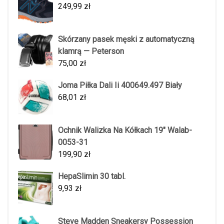
249,99
zł
Skórzany pasek męski z automatyczną
klamrą — Peterson
75,00
zł
Joma Piłka Dali Ii 400649.497 Biały
68,01
zł
Ochnik Walizka Na Kółkach 19" Walab-
0053-31
199,90
zł
HepaSlimin 30 tabl.
9,93
zł
Steve Madden Sneakersy Possession