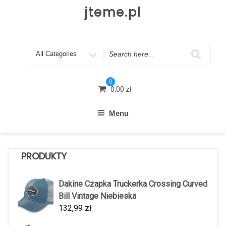
Skip
jteme.pl
to
content
Search
for
0
0,00
zł
Menu
PRODUKTY
Dakine Czapka Truckerka Crossing Curved
Bill Vintage Niebieska
132,99
zł