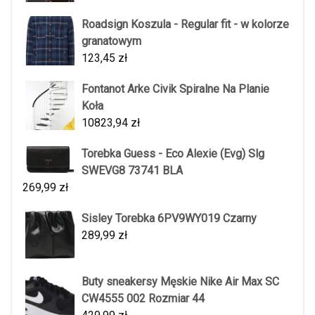
Roadsign Koszula - Regular fit - w kolorze
granatowym
123,45
zł
Fontanot Arke Civik Spiralne Na Planie
Koła
10823,94
zł
Torebka Guess - Eco Alexie (Evg) Slg
SWEVG8 73741 BLA
269,99
zł
Sisley Torebka 6PV9WY019 Czarny
289,99
zł
Buty sneakersy Męskie Nike Air Max SC
CW4555 002 Rozmiar 44