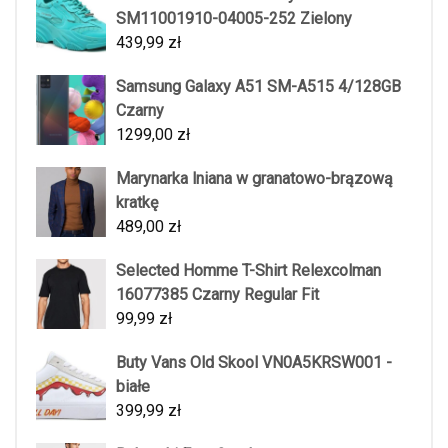
SM11001910-04005-252 Zielony
439,99
zł
Samsung Galaxy A51 SM-A515 4/128GB
Czarny
1299,00
zł
Marynarka lniana w granatowo-brązową
kratkę
489,00
zł
Selected Homme T-Shirt Relexcolman
16077385 Czarny Regular Fit
99,99
zł
Buty Vans Old Skool VN0A5KRSW001 -
białe
399,99
zł