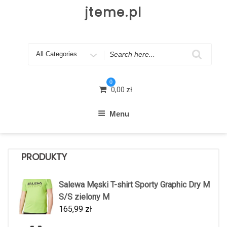
Skip
jteme.pl
to
content
Search
for
0
0,00
zł
Menu
PRODUKTY
Salewa Męski T-shirt Sporty Graphic Dry M
S/S zielony M
165,99
zł