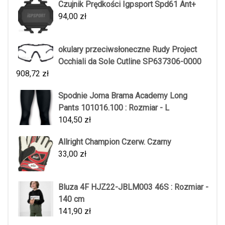
Czujnik Prędkości Igpsport Spd61 Ant+
94,00
zł
okulary przeciwsłoneczne Rudy Project
Occhiali da Sole Cutline SP637306-0000
908,72
zł
Spodnie Joma Brama Academy Long
Pants 101016.100 : Rozmiar - L
104,50
zł
Allright Champion Czerw. Czarny
33,00
zł
Bluza 4F HJZ22-JBLM003 46S : Rozmiar -
140 cm
141,90
zł