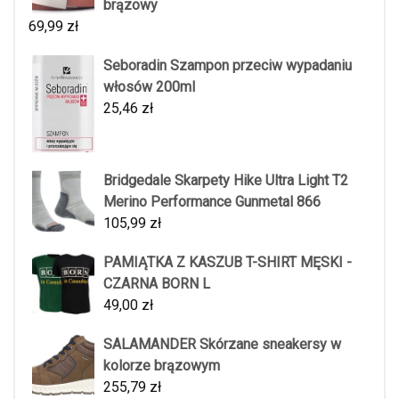
brązowy
69,99
zł
Seboradin Szampon przeciw wypadaniu
włosów 200ml
25,46
zł
Bridgedale Skarpety Hike Ultra Light T2
Merino Performance Gunmetal 866
105,99
zł
PAMIĄTKA Z KASZUB T-SHIRT MĘSKI -
CZARNA BORN L
49,00
zł
SALAMANDER Skórzane sneakersy w
kolorze brązowym
255,79
zł