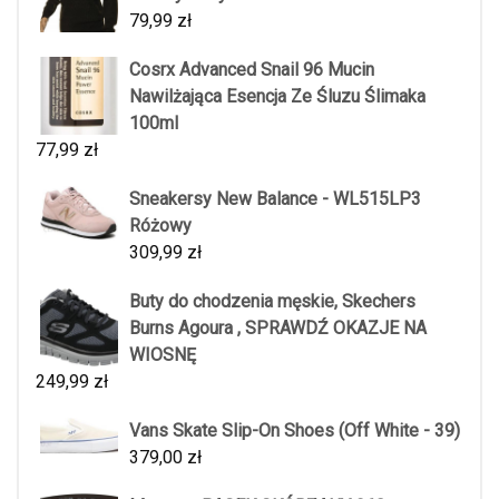
79,99
zł
Cosrx Advanced Snail 96 Mucin
Nawilżająca Esencja Ze Śluzu Ślimaka
100ml
77,99
zł
Sneakersy New Balance - WL515LP3
Różowy
309,99
zł
Buty do chodzenia męskie, Skechers
Burns Agoura , SPRAWDŹ OKAZJE NA
WIOSNĘ
249,99
zł
Vans Skate Slip-On Shoes (Off White - 39)
379,00
zł