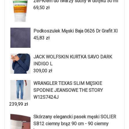
Żel-Krem do twarzy suchy w dotyku 50 ml
69,50
zł
Podkoszulek Męski Baja 0626 Dr Grafit Xl
45,83
zł
JACK WOLFSKIN KURTKA SAVO DARK
INDIGO L
309,00
zł
WRANGLER TEXAS SLIM MĘSKIE
SPODNIE JEANSOWE THE STORY
W12S7424J
239,99
zł
Skórzany elegancki pasek męski SOLIER
SB12 ciemny brąz 90 cm - 90 ciemny