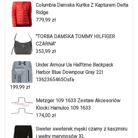
Columbia Damska Kurtka Z Kapturem Delta
Ridge
779,99
zł
"TORBA DAMSKA TOMMY HILFIGER
CZARNA"
353,99
zł
Under Armour Ua Halftime Backpack
Harbor Blue Downpour Gray 22l
1362365465Osfa
199,99
zł
Metzger 109 1633 Zestaw Akcesoriów
Klocki Hamulco 109 1633
174,00
zł
Sweter sweterek męski czarny z kaszmiru
i wełny merynosów XL