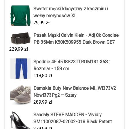
Sweter męski klasyczny z kaszmiru i
wełny merynosów XL
79,99
zł
Pasek Męski Calvin Klein - Adj Ck Concise
PB 35Mm K50K509955 Dark Brown GE7
229,99
zł
Spodnie 4F 4FJSS23TTROM131 36S :
Rozmiar - 158 cm
118,80
zł
Damskie Buty New Balance Ml_Wl373V2
Nbwl373Pg2 – Szary
289,99
zł
Sandały STEVE MADDEN - Vividly
SM11002087-02002-018 Black Patent
379,99
zł