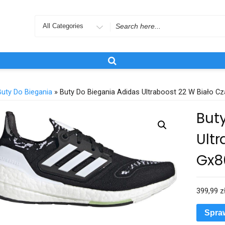
Search
for
Buty Do Biegania
» Buty Do Biegania Adidas Ultraboost 22 W Biało C
But
Ultr
Gx8
399,99
z
Spra