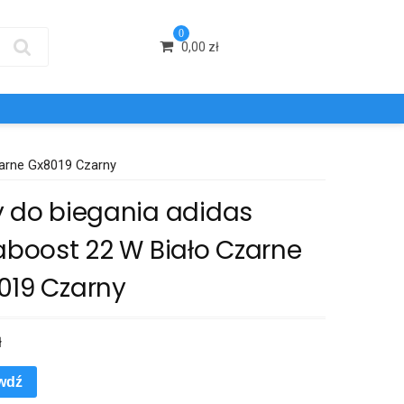
0
0,00
zł
zarne Gx8019 Czarny
y do biegania adidas
aboost 22 W Biało Czarne
019 Czarny
ł
wdź