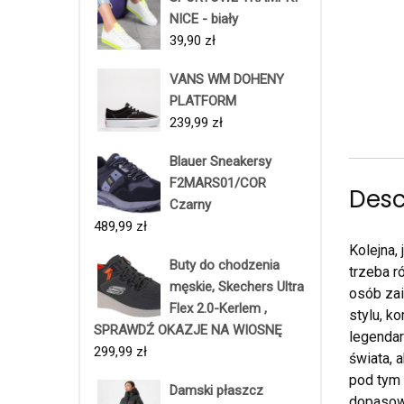
NICE - biały
39,90
zł
VANS WM DOHENY
PLATFORM
239,99
zł
Blauer Sneakersy
F2MARS01/COR
Desc
Czarny
489,99
zł
Kolejna,
Buty do chodzenia
trzeba r
męskie, Skechers Ultra
osób zai
Flex 2.0-Kerlem ,
stylu, k
SPRAWDŹ OKAZJE NA WIOSNĘ
legendar
299,99
zł
świata, 
pod tym 
Damski płaszcz
dopasowa