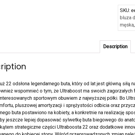
SKU:
e
bluza 
męska
Description
ription
 już 22 odsłona legendarnego buta, który od lat jest główną siłą
ównież wspomnieć o tym, że Ultraboost ma swoich zagorzałych f
nteresowanych sportowym obuwiem z najwyższej półki. Bo Ultr
omfortu, pluszowej amortyzacji i sprężystości odbicia oraz przy
nego buta postawiono na kobiety, a konkretnie na realizację sp
aby jeszcze lepiej dopasować sylwetkę buta biegowego do anat
kątem strategiczne części Ultraboosta 22 oraz dodatkowe innow
nego do kobiecej stopy. Wśród przeprowadzonych zmian należ