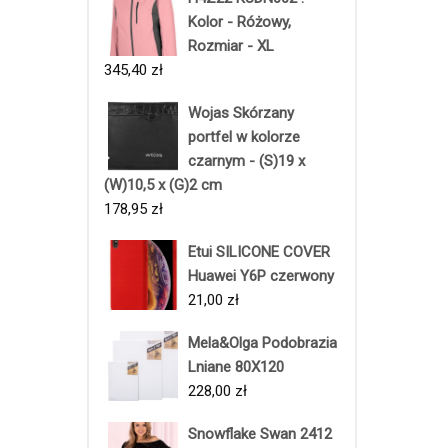
Kolor - Różowy,
Rozmiar - XL
345,40
zł
Wojas Skórzany
portfel w kolorze
czarnym - (S)19 x
(W)10,5 x (G)2 cm
178,95
zł
Etui SILICONE COVER
Huawei Y6P czerwony
21,00
zł
Mela&Olga Podobrazia
Lniane 80X120
228,00
zł
Snowflake Swan 2412