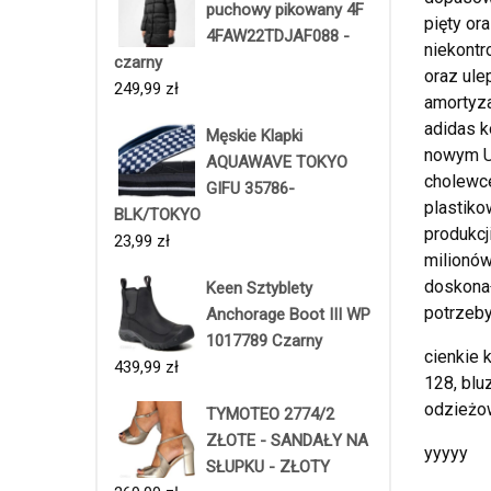
puchowy pikowany 4F
pięty or
4FAW22TDJAF088 -
niekontr
czarny
oraz ul
249,99
zł
amortyza
adidas k
Męskie Klapki
nowym Ul
AQUAWAVE TOKYO
cholewce
GIFU 35786-
plastiko
BLK/TOKYO
produkcj
23,99
zł
milionów
doskonał
Keen Sztyblety
potrzeby
Anchorage Boot III WP
1017789 Czarny
cienkie 
439,99
zł
128, blu
odzieżow
TYMOTEO 2774/2
ZŁOTE - SANDAŁY NA
yyyyy
SŁUPKU - ZŁOTY