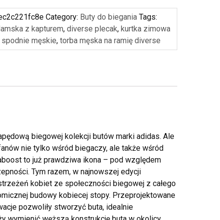
ec2c221fc8e
Category:
Buty do biegania
Tags:
damska z kapturem
,
diverse plecak
,
kurtka zimowa
,
spodnie męskie
,
torba męska na ramię diverse
 napędową biegowej kolekcji butów marki adidas. Ale
anów nie tylko wśród biegaczy, ale także wśród
aboost to już prawdziwa ikona – pod względem
czepności. Tym razem, w najnowszej edycji
ostrzeżeń kobiet ze społeczności biegowej z całego
omicznej budowy kobiecej stopy. Przeprojektowane
acje pozwoliły stworzyć buta, idealnie
y wymienić węższą konstrukcję buta w okolicy