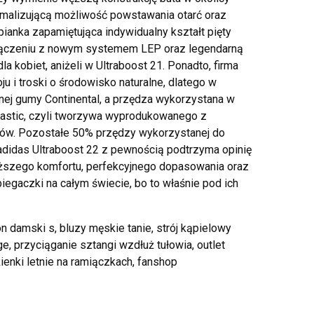
nimalizującą możliwość powstawania otarć oraz
ianka zapamiętująca indywidualny kształt pięty
łączeniu z nowym systemem LEP oraz legendarną
a kobiet, aniżeli w Ultraboost 21. Ponadto, firma
 i troski o środowisko naturalne, dlatego w
ej gumy Continental, a przędza wykorzystana w
lastic, czyli tworzywa wyprodukowanego z
nów. Pozostałe 50% przędzy wykorzystanej do
 adidas Ultraboost 22 z pewnością podtrzyma opinię
ższego komfortu, perfekcyjnego dopasowania oraz
biegaczki na całym świecie, bo to właśnie pod ich
 damski s, bluzy męskie tanie, strój kąpielowy
e, przyciąganie sztangi wzdłuż tułowia, outlet
ienki letnie na ramiączkach, fanshop