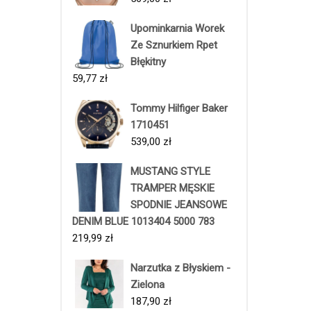
Upominkarnia Worek
Ze Sznurkiem Rpet
Błękitny
59,77
zł
Tommy Hilfiger Baker
1710451
539,00
zł
MUSTANG STYLE
TRAMPER MĘSKIE
SPODNIE JEANSOWE
DENIM BLUE 1013404 5000 783
219,99
zł
Narzutka z Błyskiem -
Zielona
187,90
zł