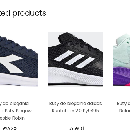
ted products
y do biegania
Buty do biegania adidas
Buty 
ra Buty Biegowe
Runfalcon 2.0 Fy9495
Bala
ęskie Robin
99,95
zł
139,99
zł