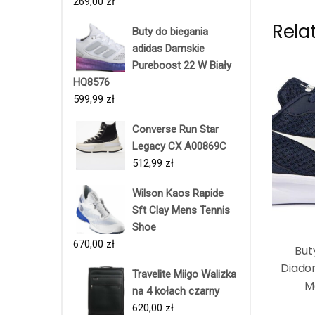
269,00
zł
Rela
Buty do biegania
adidas Damskie
Pureboost 22 W Biały
HQ8576
599,99
zł
Converse Run Star
Legacy CX A00869C
512,99
zł
Wilson Kaos Rapide
Sft Clay Mens Tennis
Shoe
670,00
zł
But
Diado
Travelite Miigo Walizka
M
na 4 kołach czarny
620,00
zł