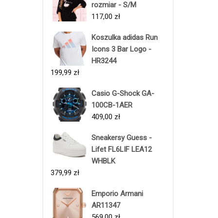
rozmiar - S/M
117,00
zł
Koszulka adidas Run
Icons 3 Bar Logo -
HR3244
199,99
zł
Casio G-Shock GA-
100CB-1AER
409,00
zł
Sneakersy Guess -
Lifet FL6LIF LEA12
WHBLK
379,99
zł
Emporio Armani
AR11347
569,00
zł