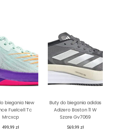
do biegania New
Buty do biegania adidas
nce Fuelcell Tc
Adizero Boston 11 W
Mrcxcp
Szare Gv7069
499,99
zł
569,99
zł