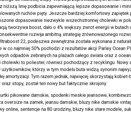
az niższą linię podbicia zapewniającą lepsze dopasowanie i mi
olowanych ruchów pięty. Jeszcze bardziej komfortowy zapiętek p
epszone dopasowanie niezwykle wszechstronnej cholewki w po
cją tworzywa boost, dało o 4% większy zwrot energii w butach dl
onsekwentnie rozwija ambitną strategię zrównoważonego rozwoju
traboost 22, podeszwa zewnętrzna została wykonana z naturaln
 w co najmniej 50% pochodzi z rezultatów akcji Parley Ocean P
wych odpadów zebranych na plażach całego świata oraz z ocea
i cholewki to poliester, również pochodzący z recyklingu. Nowy
 użytkowników, którzy w tym modelu buta widzą synonim najwy
ej amortyzacji. Tym razem jednak, najwięcej skorzystają kobiet-
 oraz stopy, został ten nowy but faktycznie skrojony.
kurtki pikowane damskie, spodenki meskie jeansowe, kombinezon
za oversize na zamek, jeansu damskie, bluzy nike damskie vintag
y online, sentencje na 80 urodziny, bluzy nike stare modele, suk