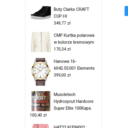
Buty Clarks CRAFT
CUP HI
349,77
zł
CMP Kurtka polarowa
w kolorze kremowym
170,34
zł
Hanowa 16-
6042.55.001 Elements
399,00
zł
Muscletech
Hydroxycut Hardcore
Super Elite 100Kaps.
100,40
zł
H4Z22 KUDN002 :