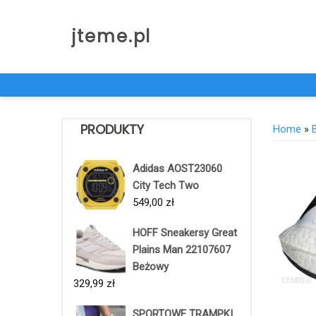
Skip
to
jteme.pl
content
PRODUKTY
Home
»
Adidas AOST23060
City Tech Two
549,00
zł
HOFF Sneakersy Great
Plains Man 22107607
Beżowy
329,99
zł
SPORTOWE TRAMPKI