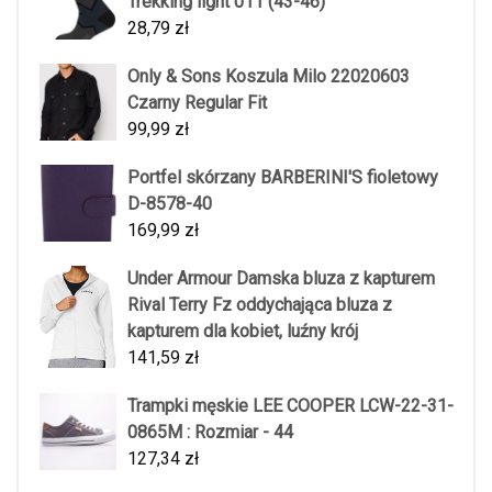
Trekking light 011 (43-46)
28,79
zł
Only & Sons Koszula Milo 22020603
Czarny Regular Fit
99,99
zł
Portfel skórzany BARBERINI'S fioletowy
D-8578-40
169,99
zł
Under Armour Damska bluza z kapturem
Rival Terry Fz oddychająca bluza z
kapturem dla kobiet, luźny krój
141,59
zł
Trampki męskie LEE COOPER LCW-22-31-
0865M : Rozmiar - 44
127,34
zł