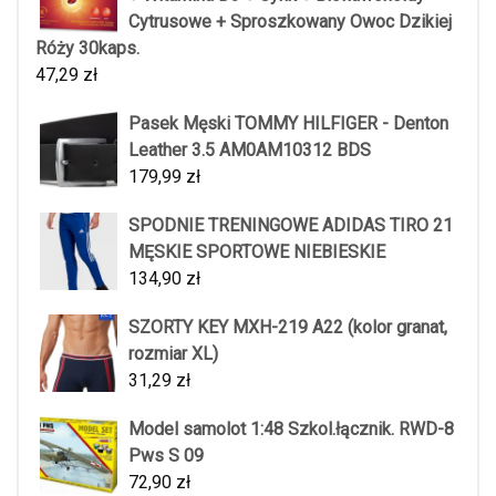
Cytrusowe + Sproszkowany Owoc Dzikiej
Róży 30kaps.
47,29
zł
Pasek Męski TOMMY HILFIGER - Denton
Leather 3.5 AM0AM10312 BDS
179,99
zł
SPODNIE TRENINGOWE ADIDAS TIRO 21
MĘSKIE SPORTOWE NIEBIESKIE
134,90
zł
SZORTY KEY MXH-219 A22 (kolor granat,
rozmiar XL)
31,29
zł
Model samolot 1:48 Szkol.łącznik. RWD-8
Pws S 09
72,90
zł