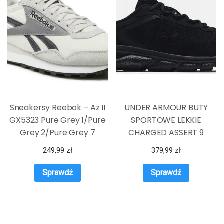
Sneakersy Reebok – Az II
UNDER ARMOUR BUTY
GX5323 Pure Grey 1/Pure
SPORTOWE LEKKIE
Grey 2/Pure Grey 7
CHARGED ASSERT 9
3024590003
249,99
zł
379,99
zł
Sprawdź
Sprawdź