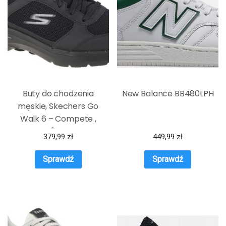
Buty do chodzenia
New Balance BB480LPH
męskie, Skechers Go
Walk 6 – Compete ,
SPRAWDŹ OKAZJE NA
379,99
zł
449,99
zł
WIOSNĘ
Sprawdź
Sprawdź