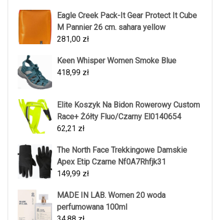
Eagle Creek Pack-It Gear Protect It Cube
M Pannier 26 cm. sahara yellow
281,00
zł
Keen Whisper Women Smoke Blue
418,99
zł
Elite Koszyk Na Bidon Rowerowy Custom
Race+ Żółty Fluo/Czarny El0140654
62,21
zł
The North Face Trekkingowe Damskie
Apex Etip Czarne Nf0A7Rhfjk31
149,99
zł
MADE IN LAB. Women 20 woda
perfumowana 100ml
34,88
zł