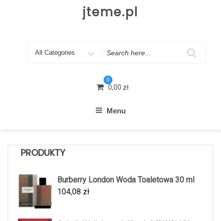
Skip
jteme.pl
to
content
Search
for
0
0,00
zł
Menu
PRODUKTY
Burberry London Woda Toaletowa 30 ml
104,08
zł