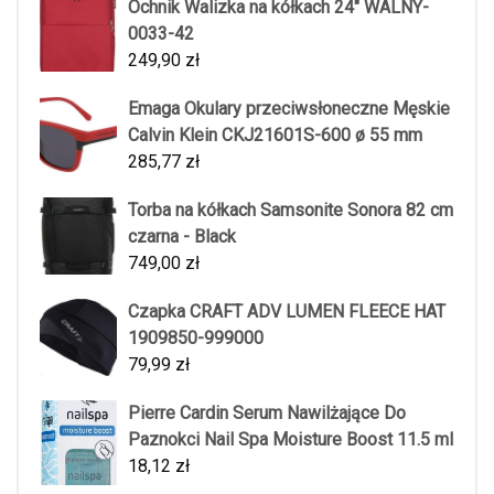
Ochnik Walizka na kółkach 24" WALNY-
0033-42
249,90
zł
Emaga Okulary przeciwsłoneczne Męskie
Calvin Klein CKJ21601S-600 ø 55 mm
285,77
zł
Torba na kółkach Samsonite Sonora 82 cm
czarna - Black
749,00
zł
Czapka CRAFT ADV LUMEN FLEECE HAT
1909850-999000
79,99
zł
Pierre Cardin Serum Nawilżające Do
Paznokci Nail Spa Moisture Boost 11.5 ml
18,12
zł