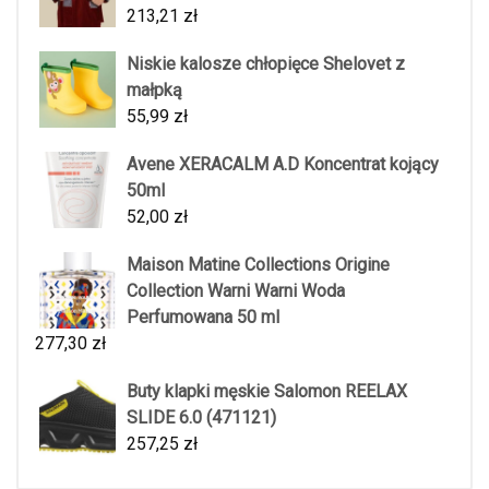
213,21
zł
Niskie kalosze chłopięce Shelovet z
małpką
55,99
zł
Avene XERACALM A.D Koncentrat kojący
50ml
52,00
zł
Maison Matine Collections Origine
Collection Warni Warni Woda
Perfumowana 50 ml
277,30
zł
Buty klapki męskie Salomon REELAX
SLIDE 6.0 (471121)
257,25
zł