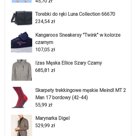
45,70
zł
Torebki do ręki Luna Collection 66670
234,54
zł
Kangaroos Sneakersy "Twink" w kolorze
czarnym
107,05
zł
Izas Męska Ellice Szary Czarny
685,81
zł
Skarpety trekkingowe męskie Meindl MT 2
Man 17 bordowy (42-44)
55,99
zł
Marynarka Digel
529,99
zł