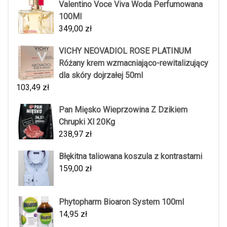
Valentino Voce Viva Woda Perfumowana
100Ml
349,00
zł
VICHY NEOVADIOL ROSE PLATINUM
Różany krem wzmacniająco-rewitalizujący
dla skóry dojrzałej 50ml
103,49
zł
Pan Mięsko Wieprzowina Z Dzikiem
Chrupki Xl 20Kg
238,97
zł
Błękitna taliowana koszula z kontrastami
159,00
zł
Phytopharm Bioaron System 100ml
14,95
zł