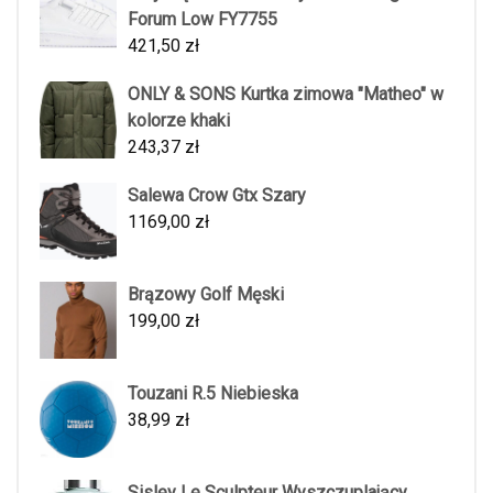
Forum Low FY7755
421,50
zł
ONLY & SONS Kurtka zimowa "Matheo" w
kolorze khaki
243,37
zł
Salewa Crow Gtx Szary
1169,00
zł
Brązowy Golf Męski
199,00
zł
Touzani R.5 Niebieska
38,99
zł
Sisley Le Sculpteur Wyszczuplający