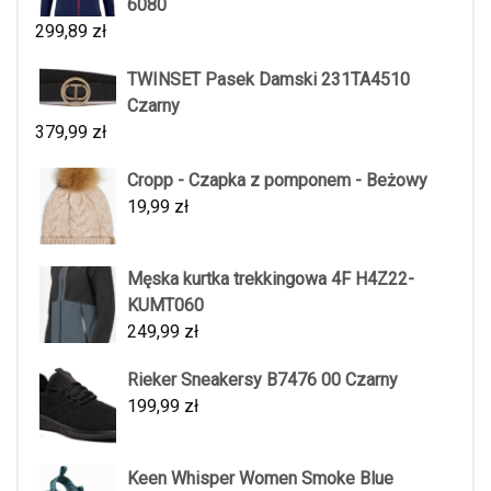
6080
299,89
zł
TWINSET Pasek Damski 231TA4510
Czarny
379,99
zł
Cropp - Czapka z pomponem - Beżowy
19,99
zł
Męska kurtka trekkingowa 4F H4Z22-
KUMT060
249,99
zł
Rieker Sneakersy B7476 00 Czarny
199,99
zł
Keen Whisper Women Smoke Blue