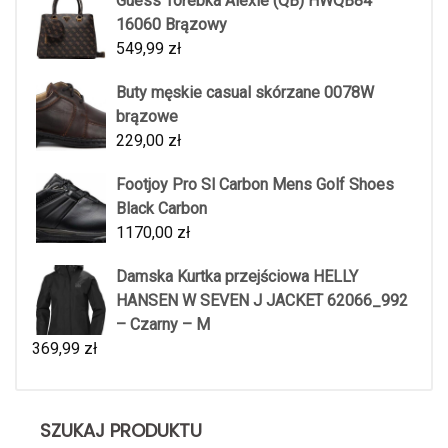
Guess Torebka Alexie (QB) HWQB84
16060 Brązowy
549,99
zł
Buty męskie casual skórzane 0078W
brązowe
229,00
zł
Footjoy Pro Sl Carbon Mens Golf Shoes
Black Carbon
1170,00
zł
Damska Kurtka przejściowa HELLY
HANSEN W SEVEN J JACKET 62066_992
– Czarny – M
369,99
zł
SZUKAJ PRODUKTU