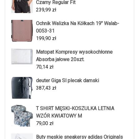
Czarny Regular Fit
239,99
zł
Ochnik Walizka Na Kółkach 19" Walab-
0053-31
199,90
zł
Matopat Kompresy wysokochłonne
Absorba jałowe 20szt.
70,14
zł
deuter Giga Sl plecak damski
387,43
zł
T SHIRT MĘSKI-KOSZULKA LETNIA
WZÓR KWIATOWY M
79,00
zł
Buty męskie sneakersy adidas Originals