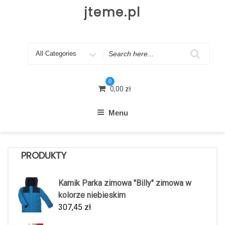
Skip
jteme.pl
to
content
Search
for
0
0,00
zł
Menu
PRODUKTY
Kamik Parka zimowa "Billy" zimowa w
kolorze niebieskim
307,45
zł