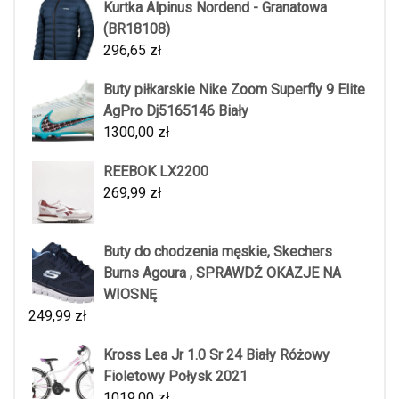
Kurtka Alpinus Nordend - Granatowa
(BR18108)
296,65
zł
Buty piłkarskie Nike Zoom Superfly 9 Elite
AgPro Dj5165146 Biały
1300,00
zł
REEBOK LX2200
269,99
zł
Buty do chodzenia męskie, Skechers
Burns Agoura , SPRAWDŹ OKAZJE NA
WIOSNĘ
249,99
zł
Kross Lea Jr 1.0 Sr 24 Biały Różowy
Fioletowy Połysk 2021
1019,00
zł