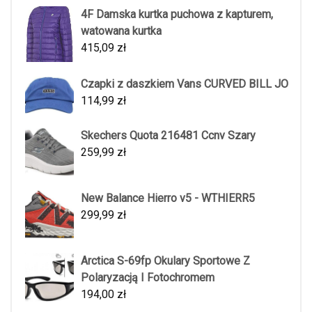
4F Damska kurtka puchowa z kapturem,
watowana kurtka
415,09
zł
Czapki z daszkiem Vans CURVED BILL JO
114,99
zł
Skechers Quota 216481 Ccnv Szary
259,99
zł
New Balance Hierro v5 - WTHIERR5
299,99
zł
Arctica S-69fp Okulary Sportowe Z
Polaryzacją I Fotochromem
194,00
zł