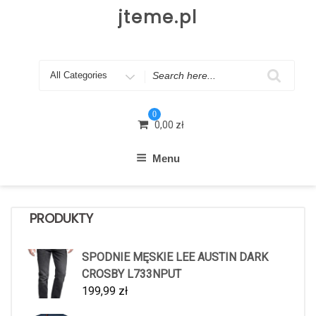
Skip
jteme.pl
to
content
Search
for
0
0,00
zł
Menu
PRODUKTY
SPODNIE MĘSKIE LEE AUSTIN DARK
CROSBY L733NPUT
199,99
zł