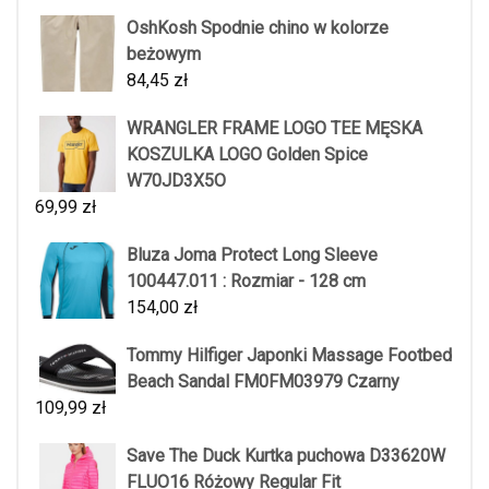
OshKosh Spodnie chino w kolorze
beżowym
84,45
zł
WRANGLER FRAME LOGO TEE MĘSKA
KOSZULKA LOGO Golden Spice
W70JD3X5O
69,99
zł
Bluza Joma Protect Long Sleeve
100447.011 : Rozmiar - 128 cm
154,00
zł
Tommy Hilfiger Japonki Massage Footbed
Beach Sandal FM0FM03979 Czarny
109,99
zł
Save The Duck Kurtka puchowa D33620W
FLUO16 Różowy Regular Fit