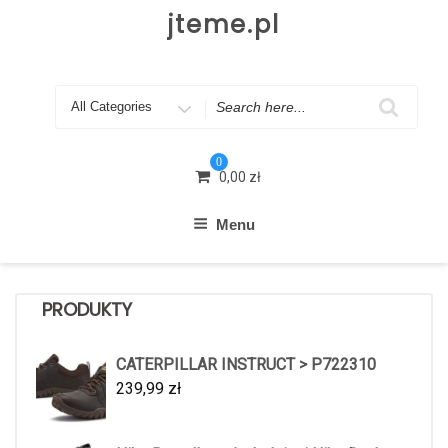
Skip
jteme.pl
to
content
Search
for
0
0,00
zł
Menu
PRODUKTY
CATERPILLAR INSTRUCT > P722310
239,99
zł