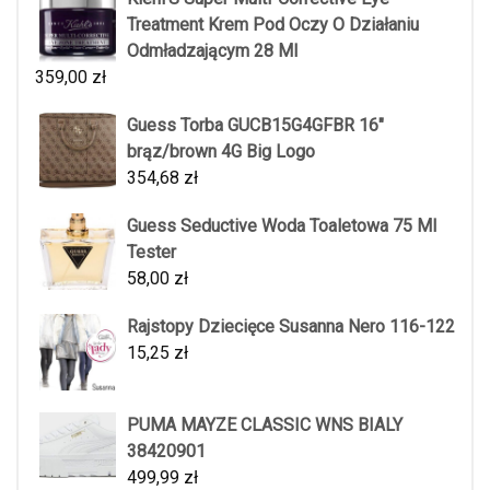
Treatment Krem Pod Oczy O Działaniu
Odmładzającym 28 Ml
359,00
zł
Guess Torba GUCB15G4GFBR 16"
brąz/brown 4G Big Logo
354,68
zł
Guess Seductive Woda Toaletowa 75 Ml
Tester
58,00
zł
Rajstopy Dziecięce Susanna Nero 116-122
15,25
zł
PUMA MAYZE CLASSIC WNS BIALY
38420901
499,99
zł