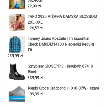
30x40cm
22,99
zł
TARO 2925 PIŻAMA DAMSKA BLOSSOM
2XL-3XL
126,57
zł
Tommy Jeans Koszula Tjm Essential
Check DM0DM14180 Niebieski Regular
Fit
239,99
zł
Sztyblety GIOSEPPO - Kraubath 67410
Black
339,99
zł
Klapki Crocs Crocband 11016-07W - szare
199,99
zł