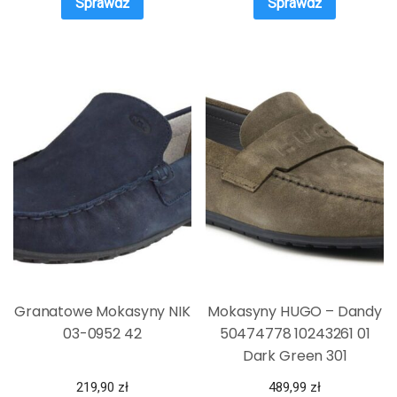
Sprawdź
Sprawdź
Granatowe Mokasyny NIK
Mokasyny HUGO – Dandy
03-0952 42
50474778 10243261 01
Dark Green 301
219,90
zł
489,99
zł