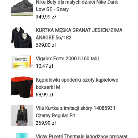
Nike Buty dla małych dzieci Nike Dunk
Low SE - Szary
349,99
zł
KURTKA MĘSKA GRANAT JESIEN/ZIMA
ANAGRE 56/182
629,00
zł
Vigalex Forte 2000 IU 60 tabl.
10,47
zł
Kąpielówki spodenki szoty kąpielowe
bokserki M
68,99
zł
Vila Kurtka z imitacji skóry 14085931
Czarny Regular Fit
269,99
zł
Vichy Pureté Thermale łagodzący preparat