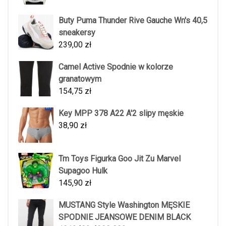
Buty Puma Thunder Rive Gauche Wn's 40,5
sneakersy
239,00
zł
Camel Active Spodnie w kolorze
granatowym
154,75
zł
Key MPP 378 A22 A'2 slipy męskie
38,90
zł
Tm Toys Figurka Goo Jit Zu Marvel
Supagoo Hulk
145,90
zł
MUSTANG Style Washington MĘSKIE
SPODNIE JEANSOWE DENIM BLACK