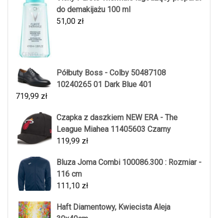
do demakijażu 100 ml
51,00
zł
Półbuty Boss - Colby 50487108
10240265 01 Dark Blue 401
719,99
zł
Czapka z daszkiem NEW ERA - The
League Miahea 11405603 Czarny
119,99
zł
Bluza Joma Combi 100086.300 : Rozmiar -
116 cm
111,10
zł
Haft Diamentowy, Kwiecista Aleja