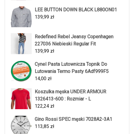
LEE BUTTON DOWN BLACK L880ON01
139,99
zł
Redefined Rebel Jeansy Copenhagen
227036 Niebieski Regular Fit
139,99
zł
Cynel Pasta Lutownicza Topnik Do
Lutowania Termo Pasty 6Adf999F5
14,00
zł
Koszulka męska UNDER ARMOUR
1326413-600 : Rozmiar - L
122,24
zł
Gino Rossi SPEC męski 7028A2-3A1
113,85
zł