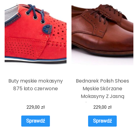
Buty męskie mokasyny
Bednarek Polish Shoes
875 lato czerwone
Męskie Skórzane
Mokasyny Z Jasną
Podeszwą BEDNAREK
229,00
zł
229,00
zł
Jasny Brąz
Sprawdź
Sprawdź