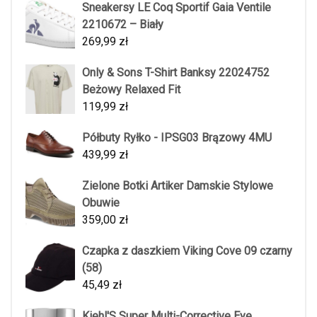
Sneakersy LE Coq Sportif Gaia Ventile
2210672 – Biały
269,99
zł
Only & Sons T-Shirt Banksy 22024752
Beżowy Relaxed Fit
119,99
zł
Półbuty Ryłko - IPSG03 Brązowy 4MU
439,99
zł
Zielone Botki Artiker Damskie Stylowe
Obuwie
359,00
zł
Czapka z daszkiem Viking Cove 09 czarny
(58)
45,49
zł
Kiehl'S Super Multi-Corrective Eye