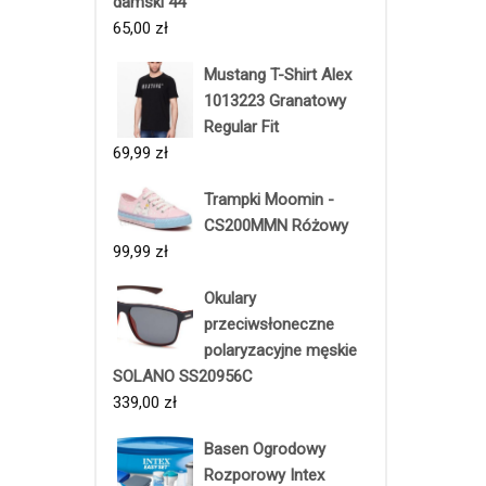
damski 44
65,00
zł
Mustang T-Shirt Alex
1013223 Granatowy
Regular Fit
69,99
zł
Trampki Moomin -
CS200MMN Różowy
99,99
zł
Okulary
przeciwsłoneczne
polaryzacyjne męskie
SOLANO SS20956C
339,00
zł
Basen Ogrodowy
Rozporowy Intex