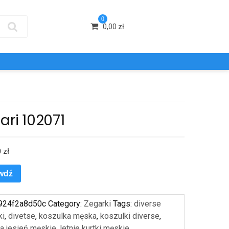
0
0,00
zł
ari 102071
0
zł
wdź
924f2a8d50c
Category:
Zegarki
Tags:
diverse
ki
,
divetse
,
koszulka męska
,
koszulki diverse
,
na jesień męskie
,
letnie kurtki męskie