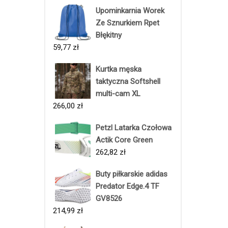
Upominkarnia Worek
Ze Sznurkiem Rpet
Błękitny
59,77
zł
Kurtka męska
taktyczna Softshell
multi-cam XL
266,00
zł
Petzl Latarka Czołowa
Actik Core Green
262,82
zł
Buty piłkarskie adidas
Predator Edge.4 TF
GV8526
214,99
zł