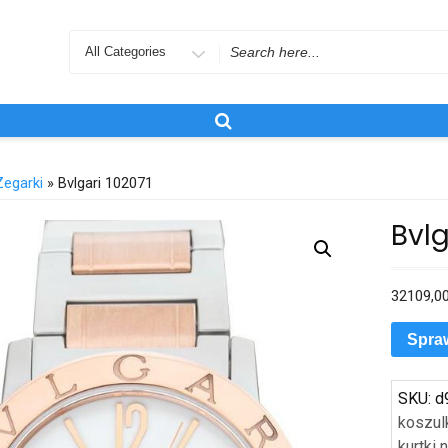
Search
for
Zegarki
» Bvlgari 102071
Bvlg
32109,0
Spra
SKU:
d
koszul
kurtki 