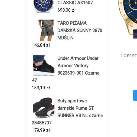
CLASSIC AX1607
698,00
zł
TARO PIŻAMA
DAMSKA SUNNY 2870
MUŚLIN
146,84
zł
Tommy 
Under Armour Under
Armour Victory
3023639-001 Czarne
47
183,10
zł
Buty sportowe
damskie Puma ST
RUNNER V3 NL czarne
38485707
179,99
zł