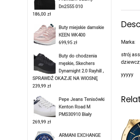
Dn2555 010
186,00
zł
Desc
Buty miejskie damskie
KEEN WK400
Marka:
699,95
zł
strój as
Buty do chodzenia
dziewczy
męskie, Skechers
Dynamight 2.0 Rayhill ,
yyyyy
SPRAWDŹ OKAZJE NA WIOSNĘ
239,99
zł
Rela
Pepe Jeans Tenisówki
Kenton Road M
PMS30910 Biały
269,99
zł
ARMANI EXCHANGE