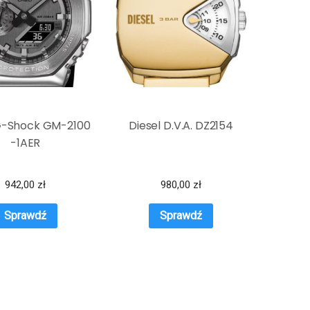
G-Shock GM-2100
Diesel D.V.A. DZ2154
-1AER
942,00
zł
980,00
zł
Sprawdź
Sprawdź