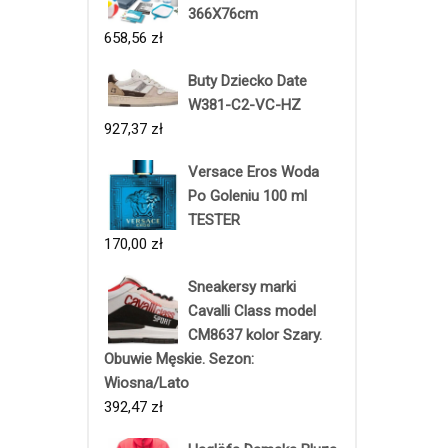
366X76cm
658,56
zł
Buty Dziecko Date
W381-C2-VC-HZ
927,37
zł
Versace Eros Woda
Po Goleniu 100 ml
TESTER
170,00
zł
Sneakersy marki
Cavalli Class model
CM8637 kolor Szary.
Obuwie Męskie. Sezon:
Wiosna/Lato
392,47
zł