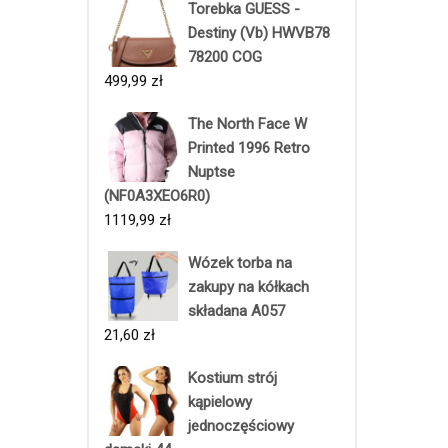
Torebka GUESS -
Destiny (Vb) HWVB78
78200 COG
499,99
zł
The North Face W
Printed 1996 Retro
Nuptse
(NF0A3XEO6R0)
1119,99
zł
Wózek torba na
zakupy na kółkach
składana A057
21,60
zł
Kostium strój
kąpielowy
jednoczęściowy