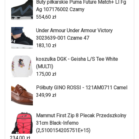
Buty piłkarskie Puma Future Match+ Ll Fg
Ag 107176002 Czarny
554,60
zł
Under Armour Under Armour Victory
3023639-001 Czarne 47
183,10
zł
koszulka DGK - Geisha L/S Tee White
(MULTI)
175,00
zł
Półbuty GINO ROSSI - 121AM0711 Camel
349,99
zł
Mammut First Zip 8 Plecak Przedszkolny
31cm Black-Inferno
(2,5100154205751E+15)
234,00
zł