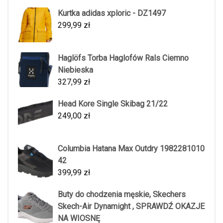
Kurtka adidas xploric - DZ1497
299,99
zł
Haglöfs Torba Haglofów Rals Ciemno
Niebieska
327,99
zł
Head Kore Single Skibag 21/22
249,00
zł
Columbia Hatana Max Outdry 1982281010
42
399,99
zł
Buty do chodzenia męskie, Skechers
Skech-Air Dynamight , SPRAWDŹ OKAZJE
NA WIOSNĘ