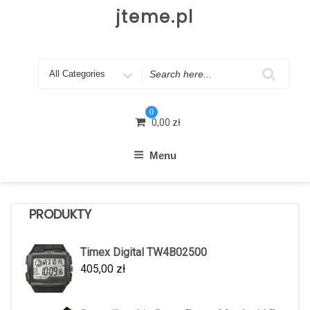
Skip
jteme.pl
to
content
Search
for
0
0,00
zł
Menu
PRODUKTY
Timex Digital TW4B02500
405,00
zł