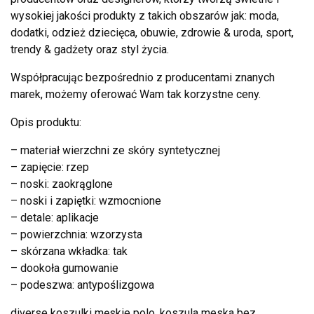
wysokiej jakości produkty z takich obszarów jak: moda,
dodatki, odzież dziecięca, obuwie, zdrowie & uroda, sport,
trendy & gadżety oraz styl życia.
Współpracując bezpośrednio z producentami znanych
marek, możemy oferować Wam tak korzystne ceny.
Opis produktu:
– materiał wierzchni ze skóry syntetycznej
– zapięcie: rzep
– noski: zaokrąglone
– noski i zapiętki: wzmocnione
– detale: aplikacje
– powierzchnia: wzorzysta
– skórzana wkładka: tak
– dookoła gumowanie
– podeszwa: antypoślizgowa
diverse koszulki męskie polo, koszula meska bez