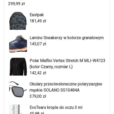
299,99
zł
Eastpak
181,49
zł
Lamino Sneakersy w kolorze granatowym
145,07
zł
Polar Malfini Vertex Stretch M MLI-W4123
(kolor Czarny, rozmiar L)
142,42
zł
Okulary przeciwsłoneczne polaryzacyjne
męskie SOLANO SS10484A
379,00
zł
EvoTears krople do oczu 3 ml
45,98
zł