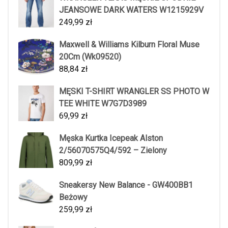
JEANSOWE DARK WATERS W1215929V
249,99
zł
Maxwell & Williams Kilburn Floral Muse
20Cm (Wk09520)
88,84
zł
MĘSKI T-SHIRT WRANGLER SS PHOTO W
TEE WHITE W7G7D3989
69,99
zł
Męska Kurtka Icepeak Alston
2/56070575Q4/592 – Zielony
809,99
zł
Sneakersy New Balance - GW400BB1
Beżowy
259,99
zł