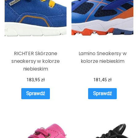
RICHTER Skórzane
Lamino Sneakersy w
sneakersy w kolorze
kolorze niebieskim
niebieskim
183,95
zł
181,45
zł
Sprawdź
Sprawdź