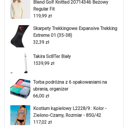
Blend Golf Knitted 20714346 Beżowy
Regular Fit
119,99
zł
Skarpety Trekkingowe Expansive Trekking
Extreme 01 (35-38)
32,39
zł
Takira Sc8Ter Biały
1539,99
zł
Torba podróżna z 6 opakowaniami na
ubrania, organizer
66,00
zł
Kostium kąpielowy L2228/9 : Kolor -
Zielono-Czarny, Rozmiar - 85G/42
117,02
zł