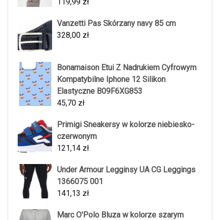
119,99
zł
Vanzetti Pas Skórzany navy 85 cm
328,00
zł
Bonamaison Etui Z Nadrukiem Cyfrowym
Kompatybilne Iphone 12 Silikon
Elastyczne B09F6XG853
45,70
zł
Primigi Sneakersy w kolorze niebiesko-
czerwonym
121,14
zł
Under Armour Legginsy UA CG Leggings
1366075 001
141,13
zł
Marc O'Polo Bluza w kolorze szarym