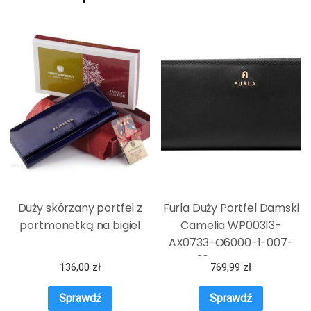
Duży skórzany portfel z
Furla Duży Portfel Damski
portmonetką na bigiel
Camelia WP00313-
AX0733-O6000-1-007-
20CN Czarny
136,00
zł
769,99
zł
Sprawdź
Sprawdź