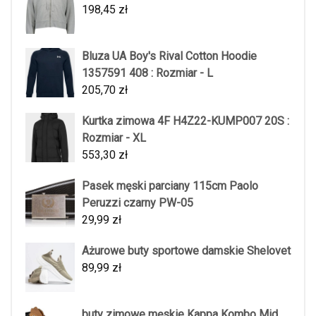
198,45
zł
Bluza UA Boy's Rival Cotton Hoodie
1357591 408 : Rozmiar - L
205,70
zł
Kurtka zimowa 4F H4Z22-KUMP007 20S :
Rozmiar - XL
553,30
zł
Pasek męski parciany 115cm Paolo
Peruzzi czarny PW-05
29,99
zł
Ażurowe buty sportowe damskie Shelovet
89,99
zł
buty zimowe męskie Kappa Kombo Mid