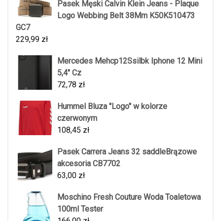
Pasek Męski Calvin Klein Jeans - Plaque
Logo Webbing Belt 38Mm K50K510473
GC7
229,99
zł
Mercedes Mehcp12Ssilbk Iphone 12 Mini
5,4" Cz
72,78
zł
Hummel Bluza "Logo" w kolorze
czerwonym
108,45
zł
Pasek Carrera Jeans 32 saddleBrązowe
akcesoria CB7702
63,00
zł
Moschino Fresh Couture Woda Toaletowa
100ml Tester
166,00
zł