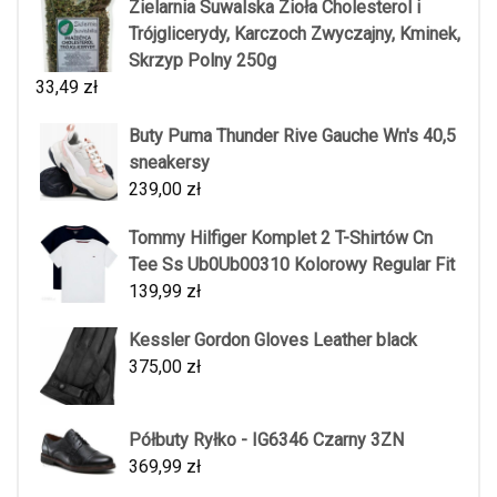
Zielarnia Suwalska Zioła Cholesterol i
Trójglicerydy, Karczoch Zwyczajny, Kminek,
Skrzyp Polny 250g
33,49
zł
Buty Puma Thunder Rive Gauche Wn's 40,5
sneakersy
239,00
zł
Tommy Hilfiger Komplet 2 T-Shirtów Cn
Tee Ss Ub0Ub00310 Kolorowy Regular Fit
139,99
zł
Kessler Gordon Gloves Leather black
375,00
zł
Półbuty Ryłko - IG6346 Czarny 3ZN
369,99
zł