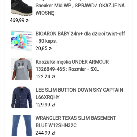
Sneaker Mid WP , SPRAWDŹ OKAZJE NA
WIOSNĘ
469,99
zł
BIOARON BABY 24m+ dla dzieci twist-off
- 30 kaps.
20,85
zł
Koszulka męska UNDER ARMOUR
1326849-465 : Rozmiar - 5XL
122,24
zł
LEE SLIM BUTTON DOWN SKY CAPTAIN
L66XRQHY
129,99
zł
WRANGLER TEXAS SLIM BASEMENT
BLUE W12SHN32C
244,99
zł