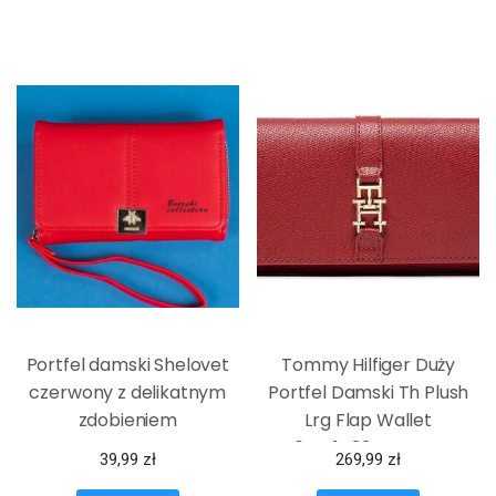
Portfel damski Shelovet
Tommy Hilfiger Duży
czerwony z delikatnym
Portfel Damski Th Plush
zdobieniem
Lrg Flap Wallet
AW0AW14234 Czerwony
39,99
zł
269,99
zł