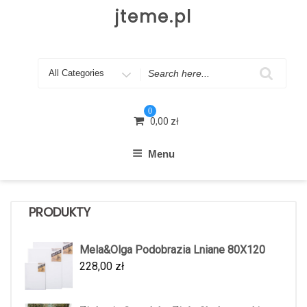
Skip
jteme.pl
to
content
Search
for
0
0,00
zł
Menu
PRODUKTY
Mela&Olga Podobrazia Lniane 80X120
228,00
zł