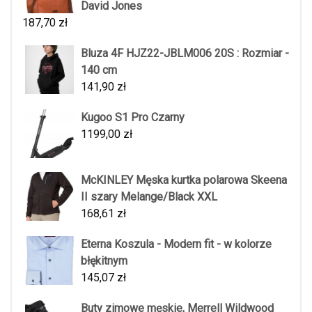
David Jones
187,70
zł
Bluza 4F HJZ22-JBLM006 20S : Rozmiar -
140 cm
141,90
zł
Kugoo S1 Pro Czarny
1199,00
zł
McKINLEY Męska kurtka polarowa Skeena
II szary Melange/Black XXL
168,61
zł
Eterna Koszula - Modern fit - w kolorze
błękitnym
145,07
zł
Buty zimowe męskie, Merrell Wildwood