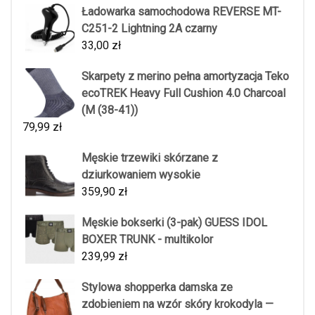
Ładowarka samochodowa REVERSE MT-
C251-2 Lightning 2A czarny
33,00
zł
Skarpety z merino pełna amortyzacja Teko
ecoTREK Heavy Full Cushion 4.0 Charcoal
(M (38-41))
79,99
zł
Męskie trzewiki skórzane z
dziurkowaniem wysokie
359,90
zł
Męskie bokserki (3-pak) GUESS IDOL
BOXER TRUNK - multikolor
239,99
zł
Stylowa shopperka damska ze
zdobieniem na wzór skóry krokodyla —