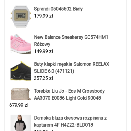
Sprandi 05045502 Biały
179,99
zł
New Balance Sneakersy GC574HM1
Różowy
149,99
zł
Buty klapki męskie Salomon REELAX
SLIDE 6.0 (471121)
257,25
zł
Torebka Liu Jo - Ecs M Crossbody
AA3070 E0086 Light Gold 90048
679,99
zł
Damska bluza dresowa rozpinana z
kapturem 4F H4Z22-BLD018