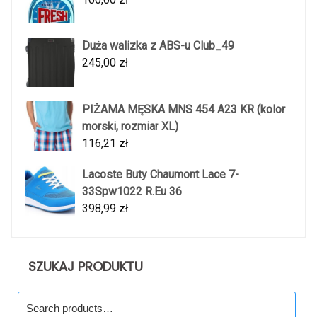
Duża walizka z ABS-u Club_49
245,00
zł
PIŻAMA MĘSKA MNS 454 A23 KR (kolor
morski, rozmiar XL)
116,21
zł
Lacoste Buty Chaumont Lace 7-
33Spw1022 R.Eu 36
398,99
zł
SZUKAJ PRODUKTU
Search
for: