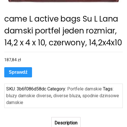
came L active bags Su L Lana
damski portfel jeden rozmiar,
14,2 x 4 x 10, czerwony, 14,2x4x10
187,84
zł
Sprawdź
SKU:
3b6f086d58dc
Category:
Portfele damskie
Tags:
bluzy damskie diverse
,
diverse bluza
,
spodnie dzinsowe
damskie
Description