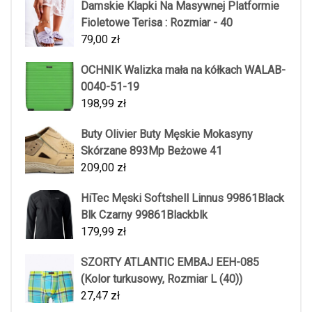
Damskie Klapki Na Masywnej Platformie
Fioletowe Terisa : Rozmiar - 40
79,00
zł
OCHNIK Walizka mała na kółkach WALAB-
0040-51-19
198,99
zł
Buty Olivier Buty Męskie Mokasyny
Skórzane 893Mp Beżowe 41
209,00
zł
HiTec Męski Softshell Linnus 99861Black
Blk Czarny 99861Blackblk
179,99
zł
SZORTY ATLANTIC EMBAJ EEH-085
(Kolor turkusowy, Rozmiar L (40))
27,47
zł