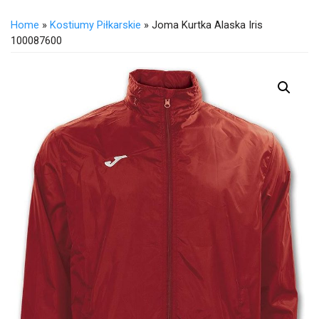
Home
»
Kostiumy Piłkarskie
» Joma Kurtka Alaska Iris
100087600