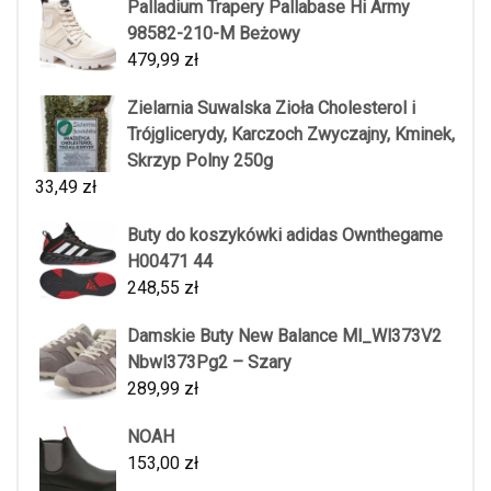
Palladium Trapery Pallabase Hi Army
98582-210-M Beżowy
479,99
zł
Zielarnia Suwalska Zioła Cholesterol i
Trójglicerydy, Karczoch Zwyczajny, Kminek,
Skrzyp Polny 250g
33,49
zł
Buty do koszykówki adidas Ownthegame
H00471 44
248,55
zł
Damskie Buty New Balance Ml_Wl373V2
Nbwl373Pg2 – Szary
289,99
zł
NOAH
153,00
zł