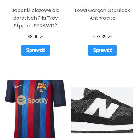
Japonki plażowe dla
Lowa Gorgon Gtx Black
dorosłych Fila Troy
Anthracite
Slipper , SPRAWDŹ
OKAZJE NA WIOSNĘ
43,00
zł
673,39
zł
Sprawdź
Sprawdź