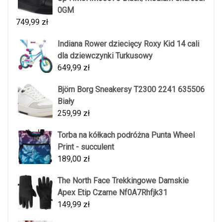
0GM
749,99
zł
Indiana Rower dziecięcy Roxy Kid 14 cali
dla dziewczynki Turkusowy
649,99
zł
Björn Borg Sneakersy T2300 2241 635506
Biały
259,99
zł
Torba na kółkach podróżna Punta Wheel
Print - succulent
189,00
zł
The North Face Trekkingowe Damskie
Apex Etip Czarne Nf0A7Rhfjk31
149,99
zł