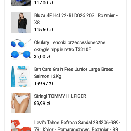
117,00
zł
Bluza 4F H4L22-BLD026 20S : Rozmiar -
XS
115,50
zł
Okulary Lenonki przeciwsłoneczne
okrągłe hippie retro T3310E
35,00
zł
Brit Care Grain Free Junior Large Breed
Salmon 12Kg
199,97
zł
Stringi TOMMY HILFIGER
89,99
zł
Levi's Tahoe Refresh Sandal 234206-989-
78 : Kolor - Pomarańczowe, Rozmiar - 38