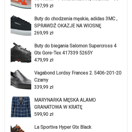
197,99
zł
Buty do chodzenia męskie, adidas 3MC ,
SPRAWDŹ OKAZJE NA WIOSNĘ
269,99
zł
Buty do biegania Salomon Supercross 4
Gtx Gore-Tex 417339 5265Y
479,99
zł
Vagabond Lordsy Frances 2. 5406-201-20
Czarny
339,99
zł
MARYNARKA MĘSKA ALAMO
GRANATOWA W KRATĘ
599,90
zł
La Sportiva Hyper Gtx Black