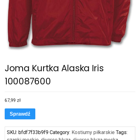
Joma Kurtka Alaska Iris
100087600
67,99
zł
Sprawdź
SKU:
bfdf7f33b9f9
Category:
Kostiumy piłkarskie
Tags:
czapki meskie
,
diverse bluza
,
diverse bluza męska
,