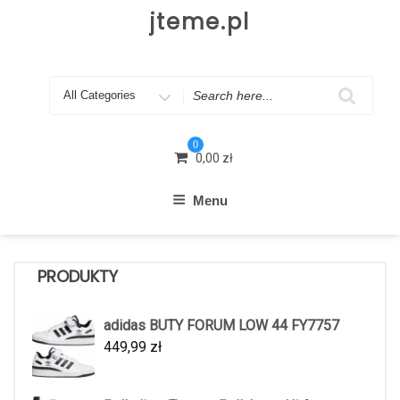
Skip
jteme.pl
to
content
Search
for
0
0,00
zł
Menu
PRODUKTY
adidas BUTY FORUM LOW 44 FY7757
449,99
zł