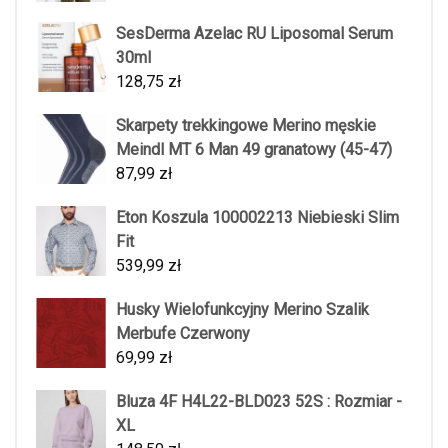
SesDerma Azelac RU Liposomal Serum
30ml
128,75
zł
Skarpety trekkingowe Merino męskie
Meindl MT 6 Man 49 granatowy (45-47)
87,99
zł
Eton Koszula 100002213 Niebieski Slim
Fit
539,99
zł
Husky Wielofunkcyjny Merino Szalik
Merbufe Czerwony
69,99
zł
Bluza 4F H4L22-BLD023 52S : Rozmiar -
XL