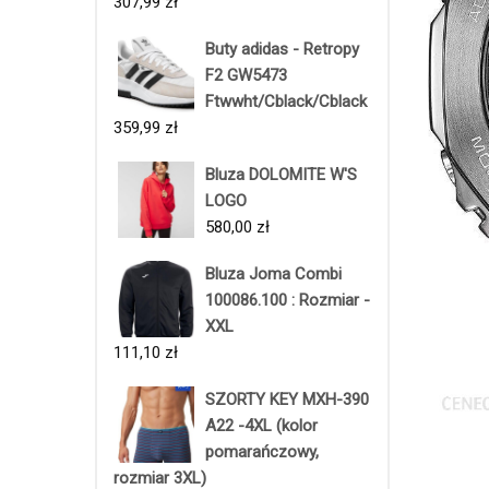
307,99
zł
Buty adidas - Retropy
F2 GW5473
Ftwwht/Cblack/Cblack
359,99
zł
Bluza DOLOMITE W'S
LOGO
580,00
zł
Bluza Joma Combi
100086.100 : Rozmiar -
XXL
111,10
zł
SZORTY KEY MXH-390
A22 -4XL (kolor
pomarańczowy,
rozmiar 3XL)