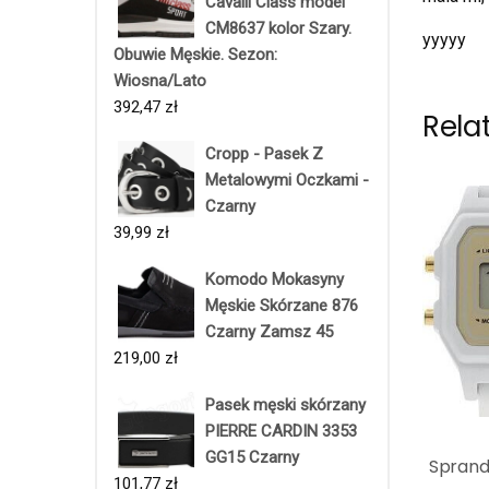
Cavalli Class model
CM8637 kolor Szary.
yyyyy
Obuwie Męskie. Sezon:
Wiosna/Lato
392,47
zł
Rela
Cropp - Pasek Z
Metalowymi Oczkami -
Czarny
39,99
zł
Komodo Mokasyny
Męskie Skórzane 876
Czarny Zamsz 45
219,00
zł
Pasek męski skórzany
PIERRE CARDIN 3353
GG15 Czarny
Sprand
101,77
zł