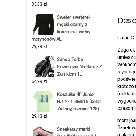
35,03
zł
Sweter sweterek
Desc
męski czarny z
kaszmiru i wełny
Casio G
merynosów XL
79,99
zł
Zegarek
umieszcz
Sahoo Torba
włóknem
Rowerowa Na Ramę Z
słynnego
Zamkiem 1L
podświet
54,99
zł
krótsze 
(dokładn
Koszulka 4F Junior
wygodną
HJL2-JTSM015 (kolor
czasomi
Zielony, rozmiar 128)
29,13
zł
mom jean
flanelow
Sneakersy marki
mala mi,