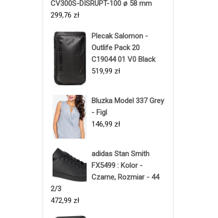
CV300S-DISRUPT-100 ø 58 mm
299,76
zł
Plecak Salomon -
Outlife Pack 20
C19044 01 V0 Black
519,99
zł
Bluzka Model 337 Grey
- Figl
146,99
zł
adidas Stan Smith
FX5499 : Kolor -
Czarne, Rozmiar - 44
2/3
472,99
zł