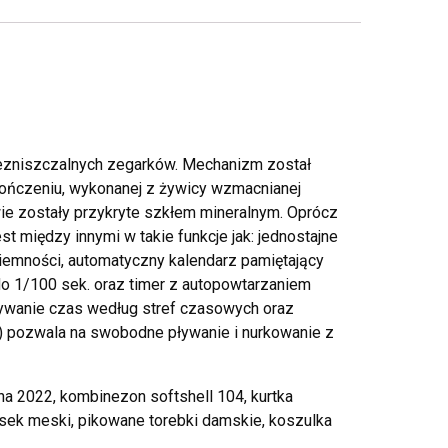
ezniszczalnych zegarków. Mechanizm został
ończeniu, wykonanej z żywicy wzmacnianej
 zostały przykryte szkłem mineralnym. Oprócz
między innymi w takie funkcje jak: jednostajne
 ciemności, automatyczny kalendarz pamiętający
do 1/100 sek. oraz timer z autopowtarzaniem
zywanie czas według stref czasowych oraz
 pozwala na swobodne pływanie i nurkowanie z
sna 2022, kombinezon softshell 104, kurtka
pasek meski, pikowane torebki damskie, koszulka