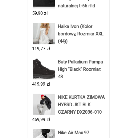
naturalnej t-66 rfid
59,90
zł
Halka Ivon (Kolor
bordowy, Rozmiar XXL
(44))
119,77
zł
Buty Palladium Pampa
High "Black" Rozmiar:
43
419,99
zł
NIKE KURTKA ZIMOWA
HYBRD JKT BLK
CZARNY DX2036-010
459,99
zł
Nike Air Max 97