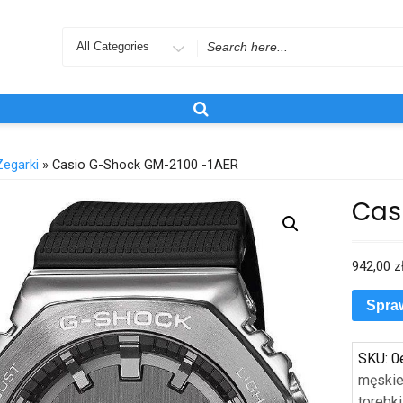
Search
for
Zegarki
» Casio G-Shock GM-2100 -1AER
Cas
942,00
z
Spra
SKU:
0
męskie
torebki