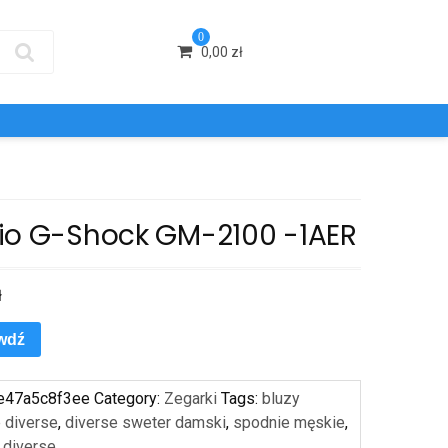
0
0,00
zł
io G-Shock GM-2100 -1AER
ł
wdź
e47a5c8f3ee
Category:
Zegarki
Tags:
bluzy
 diverse
,
diverse sweter damski
,
spodnie męskie
,
 diverse