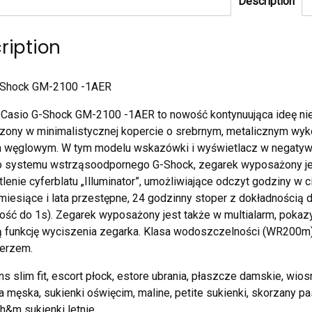
Description
ription
-Shock GM-2100 -1AER
 Casio G-Shock GM-2100 -1AER to nowość kontynuująca ideę ni
ony w minimalistycznej kopercie o srebrnym, metalicznym wyk
 węglowym. W tym modelu wskazówki i wyświetlacz w negatywie
 systemu wstrząsoodpornego G-Shock, zegarek wyposażony jest 
lenie cyferblatu „Illuminator”, umożliwiające odczyt godziny w
miesiące i lata przestępne, 24 godzinny stoper z dokładnością 
ość do 1s). Zegarek wyposażony jest także w multialarm, poka
 funkcję wyciszenia zegarka. Klasa wodoszczelności (WR200m)
erzem.
s slim fit, escort płock, estore ubrania, płaszcze damskie, wio
a męska, sukienki oświęcim, maline, petite sukienki, skorzany 
 h&m sukienki letnie