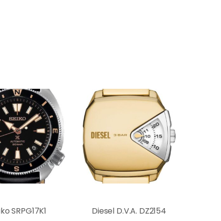
iko SRPG17K1
Diesel D.V.A. DZ2154