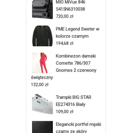
MIO MiVue 846
5415N6310038
720,00
zł
PME Legend Sweter w
kolorze czarnym
194,68
zł
Kombinezon damski
Cornette 786/307
Gnomes 2 czerwony
świąteczny
132,00
zł
Trampki BIG STAR
EE274316 Biały
109,00
zł
Elegancki portfel męski
czarny ze skóry