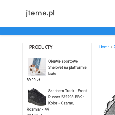
Skip
to
jteme.pl
content
PRODUKTY
Home
»
Obuwie sportowe
Shelovet na platformie
białe
89,99
zł
Skechers Track - Front
Runner 232298-BBK :
Kolor - Czarne,
Rozmiar - 44