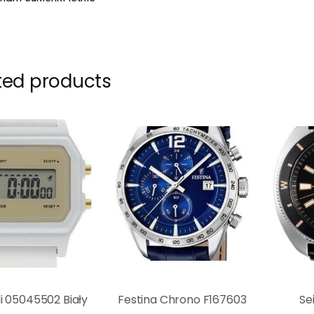
ted products
i 05045502 Biały
Festina Chrono F167603
Se