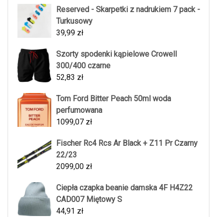
Reserved - Skarpetki z nadrukiem 7 pack -
Turkusowy
39,99
zł
Szorty spodenki kąpielowe Crowell
300/400 czarne
52,83
zł
Tom Ford Bitter Peach 50ml woda
perfumowana
1099,07
zł
Fischer Rc4 Rcs Ar Black + Z11 Pr Czarny
22/23
2099,00
zł
Ciepła czapka beanie damska 4F H4Z22
CAD007 Miętowy S
44,91
zł