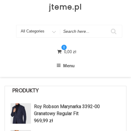
Skip
jteme.pl
to
content
Search
for
0
0,00
zł
Menu
PRODUKTY
Roy Robson Marynarka 3392-00
Granatowy Regular Fit
969,99
zł