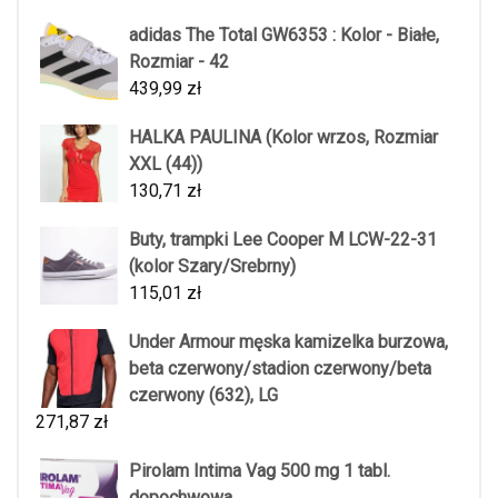
adidas The Total GW6353 : Kolor - Białe,
Rozmiar - 42
439,99
zł
HALKA PAULINA (Kolor wrzos, Rozmiar
XXL (44))
130,71
zł
Buty, trampki Lee Cooper M LCW-22-31
(kolor Szary/Srebrny)
115,01
zł
Under Armour męska kamizelka burzowa,
beta czerwony/stadion czerwony/beta
czerwony (632), LG
271,87
zł
Pirolam Intima Vag 500 mg 1 tabl.
dopochwowa