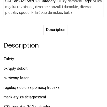
SKU:
eb24c15b2028
Category:
Bluzy damskie
Tags:
bluza
męska rozpinana
,
diverse koszulki damskie
,
diverse
plecaki
,
spodenki krótkie damskie
,
torba
Description
Description
Zalety:
okrągły dekolt
skrócony fason
regulacja dołu za pomocą troczka
mankiety ze ściągaczami
80% bawełna, 20% poliester