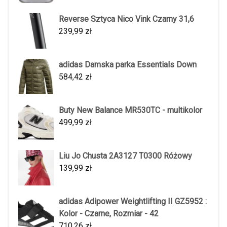
Reverse Sztyca Nico Vink Czarny 31,6
239,99
zł
adidas Damska parka Essentials Down
584,42
zł
Buty New Balance MR530TC - multikolor
499,99
zł
Liu Jo Chusta 2A3127 T0300 Różowy
139,99
zł
adidas Adipower Weightlifting II GZ5952 :
Kolor - Czarne, Rozmiar - 42
710,26
zł