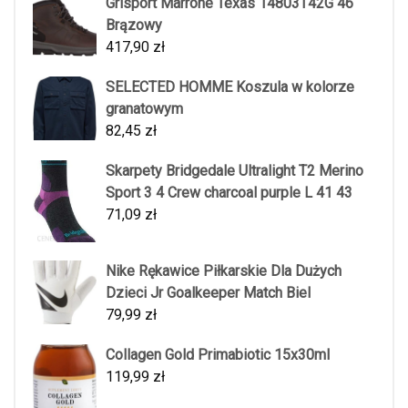
Grisport Marrone Texas 14803T42G 46
Brązowy
417,90
zł
SELECTED HOMME Koszula w kolorze
granatowym
82,45
zł
Skarpety Bridgedale Ultralight T2 Merino
Sport 3 4 Crew charcoal purple L 41 43
71,09
zł
Nike Rękawice Piłkarskie Dla Dużych
Dzieci Jr Goalkeeper Match Biel
79,99
zł
Collagen Gold Primabiotic 15x30ml
119,99
zł