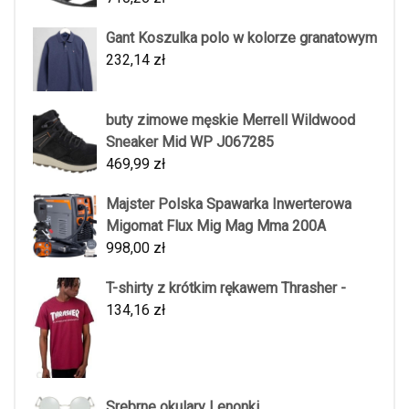
Gant Koszulka polo w kolorze granatowym
232,14
zł
buty zimowe męskie Merrell Wildwood
Sneaker Mid WP J067285
469,99
zł
Majster Polska Spawarka Inwerterowa
Migomat Flux Mig Mag Mma 200A
998,00
zł
T-shirty z krótkim rękawem Thrasher -
134,16
zł
Srebrne okulary Lenonki