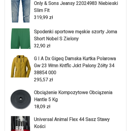
Only & Sons Jeansy 22024983 Niebieski
Slim Fit
319,99
zł
Spodenki sportowe męskie szorty Joma
Short Nobel S Zielony
32,90
zł
G I A Dx Gigeq Damska Kurtka Polarowa
Gw 23 Wmn Kntflc Jckt Palony Żółty 34
38854 000
295,57
zł
Obciążenie Kompozytowe Obciązenia
Hantle 5 Kg
18,09
zł
Universal Animal Flex 44 Sasz Stawy
Kości