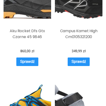
Aku Rocket Dfs Gtx
Campus Kamet High
Czarne 45 9846
Cm0105321200
860,00
zł
349,99
zł
Sprawdź
Sprawdź