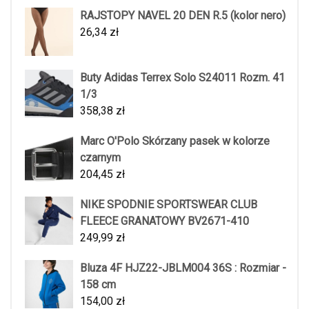
RAJSTOPY NAVEL 20 DEN R.5 (kolor nero)
26,34
zł
Buty Adidas Terrex Solo S24011 Rozm. 41
1/3
358,38
zł
Marc O'Polo Skórzany pasek w kolorze
czarnym
204,45
zł
NIKE SPODNIE SPORTSWEAR CLUB
FLEECE GRANATOWY BV2671-410
249,99
zł
Bluza 4F HJZ22-JBLM004 36S : Rozmiar -
158 cm
154,00
zł