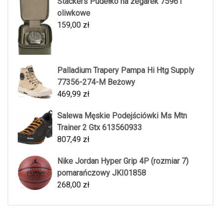
Stackers Pudełko na zegarek 75961
oliwkowe
159,00
zł
Palladium Trapery Pampa Hi Htg Supply
77356-274-M Beżowy
469,99
zł
Salewa Męskie Podejściówki Ms Mtn
Trainer 2 Gtx 613560933
807,49
zł
Nike Jordan Hyper Grip 4P (rozmiar 7)
pomarańczowy JKI01858
268,00
zł