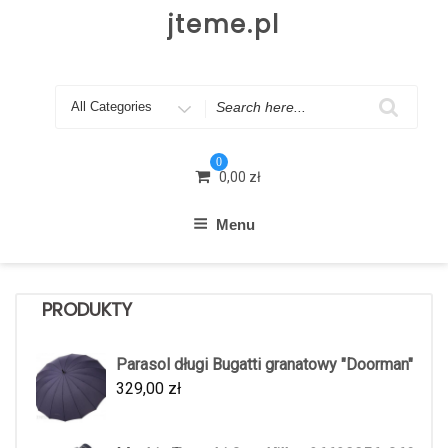
Skip
jteme.pl
to
content
Search
for
0
0,00
zł
Menu
PRODUKTY
Parasol długi Bugatti granatowy "Doorman"
329,00
zł