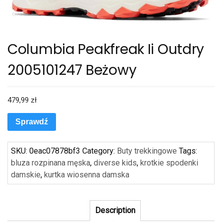
Columbia Peakfreak Ii Outdry
2005101247 Beżowy
479,99
zł
Sprawdź
SKU:
0eac07878bf3
Category:
Buty trekkingowe
Tags:
bluza rozpinana męska
,
diverse kids
,
krotkie spodenki
damskie
,
kurtka wiosenna damska
Description