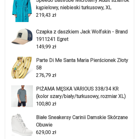
Speedo Bathrobe Microterry Adult szlafrok
kąpielowy, niebieski turkusowy, XL
219,43
zł
Czapka z daszkiem Jack Wolfskin - Brand
1911241 Egret
149,99
zł
Parte Di Me Santa Maria Pierścionek Złoty
58
276,79
zł
PIŻAMA MĘSKA VARIOUS 338/34 KR
(kolor szary/biały/turkusowy, rozmiar XL)
100,80
zł
Białe Sneakersy Carinii Damskie Skórzane
Obuwie
629,00
zł