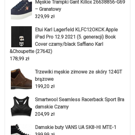
Męskie Trampki Gant Killox 26638856-G69
– Granatowy
329,99
zł
Etui Karl Lagerfeld KLFC12OKCK Apple
iPad Pro 12.9 2021 (5. generacji) Book
Cover czarny/black Saffiano Karl
&Choupette (27642)
178,99
zł
Trzewiki męskie zimowe ze skóry 124GT
brązowe
199,20
zł
Smartwool Seamless Racerback Sport Bra
damskie Czarny
204,99
zł
Damskie buty VANS UA SK8-HI MTE-1
399,99
zł