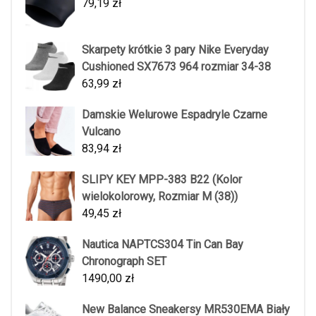
79,19
zł
Skarpety krótkie 3 pary Nike Everyday
Cushioned SX7673 964 rozmiar 34-38
63,99
zł
Damskie Welurowe Espadryle Czarne
Vulcano
83,94
zł
SLIPY KEY MPP-383 B22 (Kolor
wielokolorowy, Rozmiar M (38))
49,45
zł
Nautica NAPTCS304 Tin Can Bay
Chronograph SET
1490,00
zł
New Balance Sneakersy MR530EMA Biały