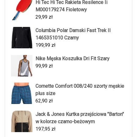
Hi Tec Hi Tec Rakieta Resilence Ii
M000179274 Fioletowy
29,99
zł
Columbia Polar Damski Fast Trek II
1465351010 Czarny
199,99
zł
Nike Męska Koszulka Dri Fit Szary
99,99
zł
Cornette Comfort 008/240 szorty męskie
plus size
62,90
zł
Jack & Jones Kurtka przejściowa "Barton"
w kolorze czarno-beżowym
197,95
zł