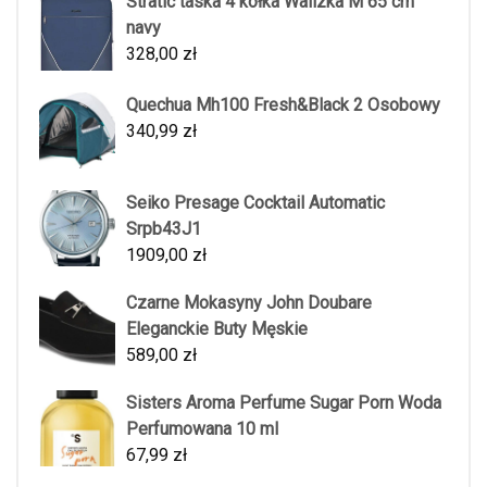
Stratic taska 4 kółka Walizka M 65 cm
navy
328,00
zł
Quechua Mh100 Fresh&Black 2 Osobowy
340,99
zł
Seiko Presage Cocktail Automatic
Srpb43J1
1909,00
zł
Czarne Mokasyny John Doubare
Eleganckie Buty Męskie
589,00
zł
Sisters Aroma Perfume Sugar Porn Woda
Perfumowana 10 ml
67,99
zł