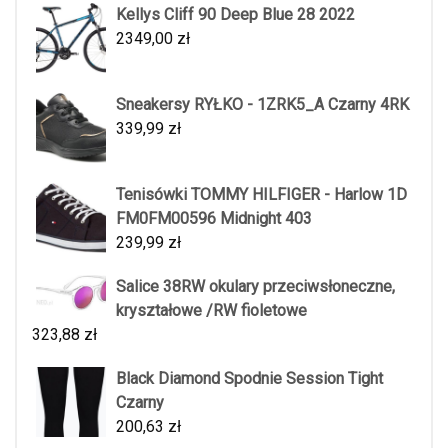
Kellys Cliff 90 Deep Blue 28 2022
2349,00
zł
Sneakersy RYŁKO - 1ZRK5_A Czarny 4RK
339,99
zł
Tenisówki TOMMY HILFIGER - Harlow 1D
FM0FM00596 Midnight 403
239,99
zł
Salice 38RW okulary przeciwsłoneczne,
kryształowe /RW fioletowe
323,88
zł
Black Diamond Spodnie Session Tight
Czarny
200,63
zł