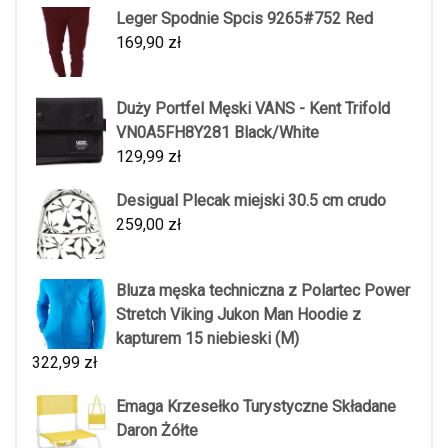
Leger Spodnie Spcis 9265#752 Red
169,90
zł
Duży Portfel Męski VANS - Kent Trifold
VN0A5FH8Y281 Black/White
129,99
zł
Desigual Plecak miejski 30.5 cm crudo
259,00
zł
Bluza męska techniczna z Polartec Power
Stretch Viking Jukon Man Hoodie z
kapturem 15 niebieski (M)
322,99
zł
Emaga Krzesełko Turystyczne Składane
Daron Żółte