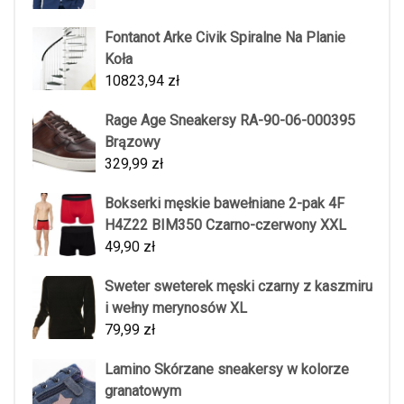
Fontanot Arke Civik Spiralne Na Planie
Koła
10823,94
zł
Rage Age Sneakersy RA-90-06-000395
Brązowy
329,99
zł
Bokserki męskie bawełniane 2-pak 4F
H4Z22 BIM350 Czarno-czerwony XXL
49,90
zł
Sweter sweterek męski czarny z kaszmiru
i wełny merynosów XL
79,99
zł
Lamino Skórzane sneakersy w kolorze
granatowym