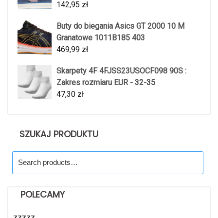
142,95
zł
Buty do biegania Asics GT 2000 10 M
Granatowe 1011B185 403
469,99
zł
Skarpety 4F 4FJSS23USOCF098 90S :
Zakres rozmiaru EUR - 32-35
47,30
zł
SZUKAJ PRODUKTU
Search
for:
POLECAMY
zzzzz