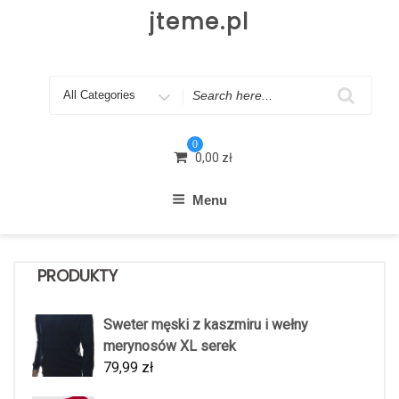
Skip
jteme.pl
to
content
Search
for
0
0,00
zł
Menu
PRODUKTY
Sweter męski z kaszmiru i wełny
merynosów XL serek
79,99
zł