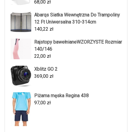
68,00
zł
Abarqs Siatka Wewnętrzna Do Trampoliny
12 Ft Uniwersalna 310-314cm
140,22
zł
Rajstopy bawełnianeWZORZYSTE Rozmiar
140/146
22,00
zł
Xblitz GO 2
369,00
zł
Piżama męska Regina 438
97,00
zł