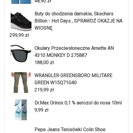
48,90
zł
Buty do chodzenia damskie, Skechers
Billion - Hot Days , SPRAWDŹ OKAZJE NA
WIOSNĘ
299,99
zł
Okulary Przeciwsłoneczne Arnette AN
4310 MONKEY D 275887
188,00
zł
WRANGLER GREENSBORO MILITARE
GREEN W15Q71G40
219,99
zł
Dr.Max Orinox 0,1 % aerozol do nosa 10ml
9,99
zł
Pepe Jeans Tenisówki Colin Shoe