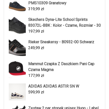
PMS10309 Granatowy
319,99
zł
Skechers Dyna-Lite School Sprints
83072L-BBK : Kolor - Czarne, Rozmiar - 30
197,99
zł
Rieker Sneakersy - B0932-00 Schwarz
249,99
zł
Mammut Czapka Z Daszkiem Pani Cap
Czarna Magma
177,99
zł
ADIDAS ADIDAS ASTIR SN W
599,99
zł
Zestaw 2 par stopek unisex Hugo - Label