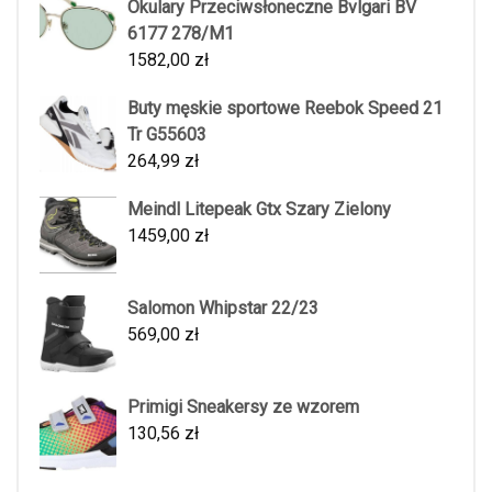
Okulary Przeciwsłoneczne Bvlgari BV
6177 278/M1
1582,00
zł
Buty męskie sportowe Reebok Speed 21
Tr G55603
264,99
zł
Meindl Litepeak Gtx Szary Zielony
1459,00
zł
Salomon Whipstar 22/23
569,00
zł
Primigi Sneakersy ze wzorem
130,56
zł