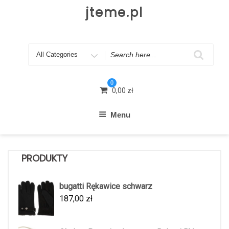
Skip
jteme.pl
to
content
Search
for
0
0,00
zł
Menu
PRODUKTY
bugatti Rękawice schwarz
187,00
zł