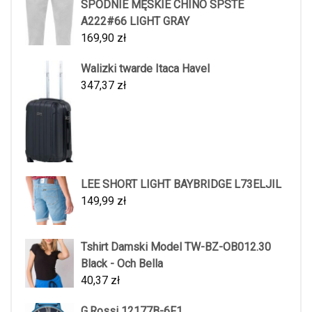
SPODNIE MĘSKIE CHINO SPSTE
A222#66 LIGHT GRAY
169,90
zł
Walizki twarde Itaca Havel
347,37
zł
LEE SHORT LIGHT BAYBRIDGE L73ELJIL
149,99
zł
Tshirt Damski Model TW-BZ-OB012.30
Black - Och Bella
40,37
zł
G.Rossi 12177B-6F1