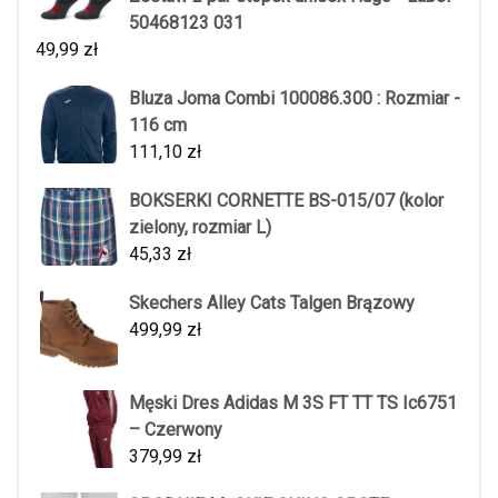
50468123 031
49,99
zł
Bluza Joma Combi 100086.300 : Rozmiar -
116 cm
111,10
zł
BOKSERKI CORNETTE BS-015/07 (kolor
zielony, rozmiar L)
45,33
zł
Skechers Alley Cats Talgen Brązowy
499,99
zł
Męski Dres Adidas M 3S FT TT TS Ic6751
– Czerwony
379,99
zł