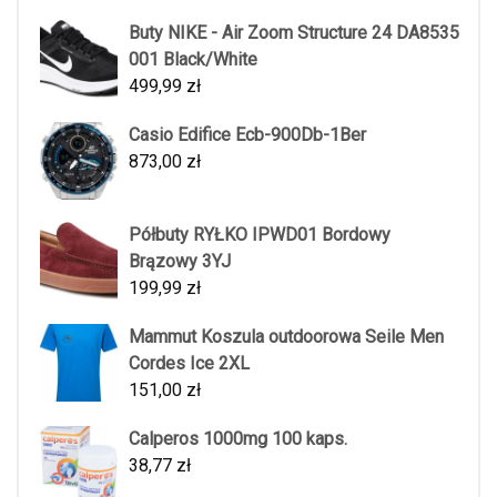
Buty NIKE - Air Zoom Structure 24 DA8535
001 Black/White
499,99
zł
Casio Edifice Ecb-900Db-1Ber
873,00
zł
Półbuty RYŁKO IPWD01 Bordowy
Brązowy 3YJ
199,99
zł
Mammut Koszula outdoorowa Seile Men
Cordes Ice 2XL
151,00
zł
Calperos 1000mg 100 kaps.
38,77
zł