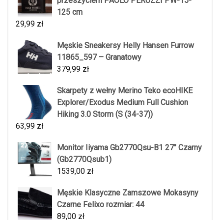
przeszyciem PAOLO PERUZZI PW-15-
125 cm
29,99
zł
Męskie Sneakersy Helly Hansen Furrow
11865_597 – Granatowy
379,99
zł
Skarpety z wełny Merino Teko ecoHIKE
Explorer/Exodus Medium Full Cushion
Hiking 3.0 Storm (S (34-37))
63,99
zł
Monitor Iiyama Gb2770Qsu-B1 27" Czarny
(Gb2770Qsub1)
1539,00
zł
Męskie Klasyczne Zamszowe Mokasyny
Czarne Felixo rozmiar: 44
89,00
zł