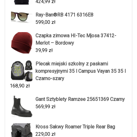
424,99
zł
Ray-Ban®RB 4171 6316E8
599,00
zł
Czapka zimowa HI-Tec Mjosa 37412-
Merlot – Bordowy
39,99
zł
Plecak miejski szkolny z paskami
kompresyjnymi 35 l Campus Vayan 35 35 l
Czarno-szary
168,90
zł
Gant Sztyblety Ramzee 25651369 Czarny
569,99
zł
Kross Sakwy Roamer Triple Rear Bag
229,00
zł