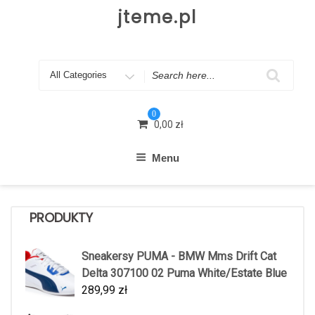
Skip
jteme.pl
to
content
Search
for
0
0,00
zł
Menu
PRODUKTY
Sneakersy PUMA - BMW Mms Drift Cat
Delta 307100 02 Puma White/Estate Blue
289,99
zł