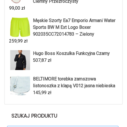
Ciemny Przezroczysty
99,00
zł
Męskie Szorty Ea7 Emporio Armani Water
Sports BW M Ext Logo Boxer
902035CC72014783 – Zielony
259,99
zł
Hugo Boss Koszulka Funkcyjna Czarny
507,87
zł
BELTIMORE torebka zamszowa
listonoszka z klapą V012 jasna niebieska
145,99
zł
SZUKAJ PRODUKTU