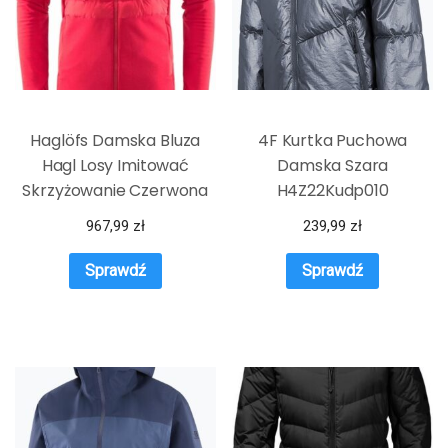
Haglöfs Damska Bluza
4F Kurtka Puchowa
Hagl Losy Imitować
Damska Szara
Skrzyżowanie Czerwona
H4Z22Kudp010
967,99
zł
239,99
zł
Sprawdź
Sprawdź