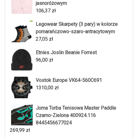
jasnoróżowym
106,37
zł
Legowear Skarpety (3 pary) w kolorze
pomarańczowo-szaro-antracytowym
27,05
zł
Etnies Joslin Beanie Forrest
96,00
zł
Vostok Europe VK64-560C691
1310,00
zł
Joma Torba Tenisowa Master Paddle
Czarno-Zielona 400924.116
8445456677024
269,99
zł