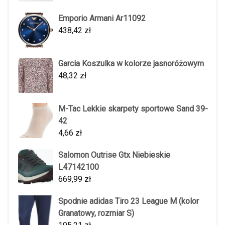
Emporio Armani Ar11092
438,42
zł
Garcia Koszulka w kolorze jasnoróżowym
48,32
zł
M-Tac Lekkie skarpety sportowe Sand 39-
42
4,66
zł
Salomon Outrise Gtx Niebieskie
L47142100
669,99
zł
Spodnie adidas Tiro 23 League M (kolor
Granatowy, rozmiar S)