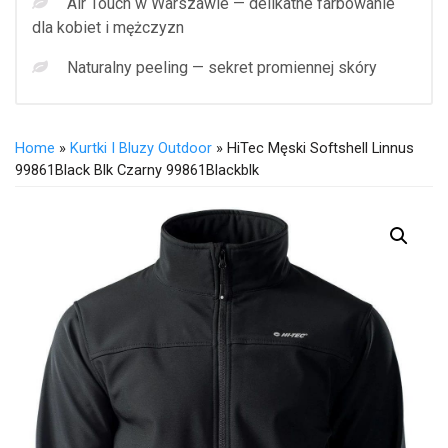
Air Touch w Warszawie — delikatne farbowanie
dla kobiet i mężczyzn
Naturalny peeling — sekret promiennej skóry
Home
»
Kurtki I Bluzy Outdoor
» HiTec Męski Softshell Linnus
99861Black Blk Czarny 99861Blackblk