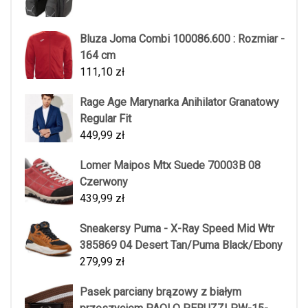
Bluza Joma Combi 100086.600 : Rozmiar -
164 cm
111,10
zł
Rage Age Marynarka Anihilator Granatowy
Regular Fit
449,99
zł
Lomer Maipos Mtx Suede 70003B 08
Czerwony
439,99
zł
Sneakersy Puma - X-Ray Speed Mid Wtr
385869 04 Desert Tan/Puma Black/Ebony
279,99
zł
Pasek parciany brązowy z białym