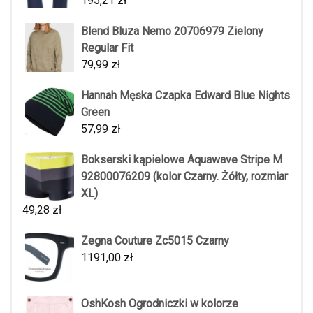
195,21
zł
Blend Bluza Nemo 20706979 Zielony
Regular Fit
79,99
zł
Hannah Męska Czapka Edward Blue Nights
Green
57,99
zł
Bokserski kąpielowe Aquawave Stripe M
92800076209 (kolor Czarny. Żółty, rozmiar
XL)
49,28
zł
Zegna Couture Zc5015 Czarny
1191,00
zł
OshKosh Ogrodniczki w kolorze