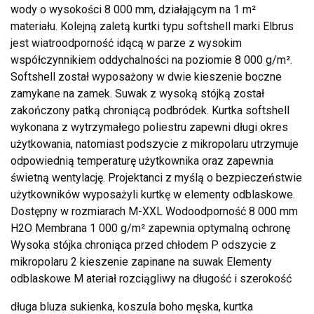
wody o wysokości 8 000 mm, działającym na 1 m²
materiału. Kolejną zaletą kurtki typu softshell marki Elbrus
jest wiatroodporność idącą w parze z wysokim
współczynnikiem oddychalności na poziomie 8 000 g/m².
Softshell został wyposażony w dwie kieszenie boczne
zamykane na zamek. Suwak z wysoką stójką został
zakończony patką chroniącą podbródek. Kurtka softshell
wykonana z wytrzymałego poliestru zapewni długi okres
użytkowania, natomiast podszycie z mikropolaru utrzymuje
odpowiednią temperaturę użytkownika oraz zapewnia
świetną wentylację. Projektanci z myślą o bezpieczeństwie
użytkowników wyposażyli kurtkę w elementy odblaskowe.
Dostępny w rozmiarach M-XXL Wodoodporność 8 000 mm
H2O Membrana 1 000 g/m² zapewnia optymalną ochronę
Wysoka stójka chroniąca przed chłodem P odszycie z
mikropolaru 2 kieszenie zapinane na suwak Elementy
odblaskowe M ateriał rozciągliwy na długość i szerokość
długa bluza sukienka, koszula boho męska, kurtka