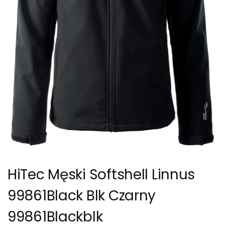
HiTec Męski Softshell Linnus
99861Black Blk Czarny
99861Blackblk