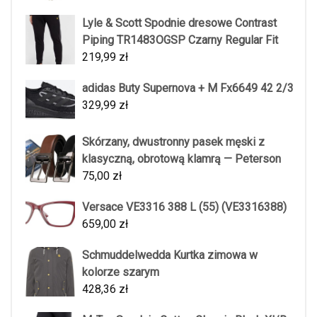
Lyle & Scott Spodnie dresowe Contrast
Piping TR1483OGSP Czarny Regular Fit
219,99
zł
adidas Buty Supernova + M Fx6649 42 2/3
329,99
zł
Skórzany, dwustronny pasek męski z
klasyczną, obrotową klamrą — Peterson
75,00
zł
Versace VE3316 388 L (55) (VE3316388)
659,00
zł
Schmuddelwedda Kurtka zimowa w
kolorze szarym
428,36
zł