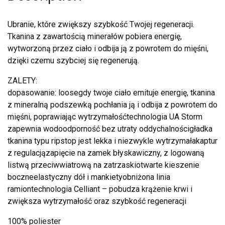
Ubranie, które zwiększy szybkość Twojej regeneracji.
Tkanina z zawartością minerałów pobiera energię,
wytworzoną przez ciało i odbija ją z powrotem do mięśni,
dzięki czemu szybciej się regenerują.
ZALETY:
dopasowanie: loosegdy twoje ciało emituje energię, tkanina
z mineralną podszewką pochłania ją i odbija z powrotem do
mięśni, poprawiając wytrzymałośćtechnologia UA Storm
zapewnia wodoodporność bez utraty oddychalnościgładka
tkanina typu ripstop jest lekka i niezwykle wytrzymałakaptur
z regulacjązapięcie na zamek błyskawiczny, z logowaną
listwą przeciwwiatrową na zatrzaskiotwarte kieszenie
boczneelastyczny dół i mankietyobniżona linia
ramiontechnologia Celliant – pobudza krążenie krwi i
zwiększa wytrzymałość oraz szybkość regeneracji
100% poliester