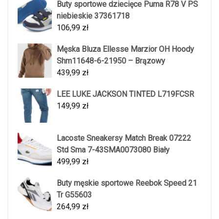
Buty sportowe dziecięce Puma R78 V PS
niebieskie 37361718
106,99
zł
Męska Bluza Ellesse Marzior OH Hoody
Shm11648-6-21950 – Brązowy
439,99
zł
LEE LUKE JACKSON TINTED L719FCSR
149,99
zł
Lacoste Sneakersy Match Break 07222
Std Sma 7-43SMA0073080 Biały
499,99
zł
Buty męskie sportowe Reebok Speed 21
Tr G55603
264,99
zł