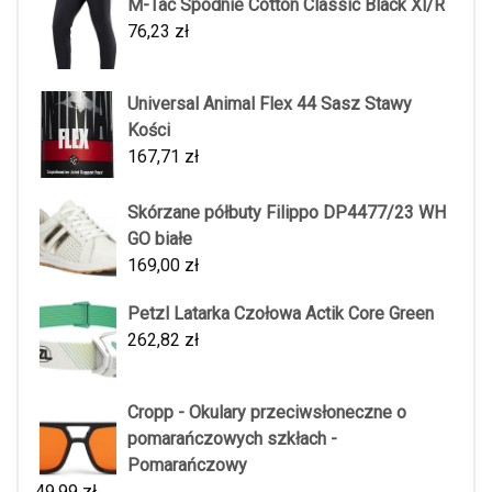
M-Tac Spodnie Cotton Classic Black Xl/R
76,23
zł
Universal Animal Flex 44 Sasz Stawy
Kości
167,71
zł
Skórzane półbuty Filippo DP4477/23 WH
GO białe
169,00
zł
Petzl Latarka Czołowa Actik Core Green
262,82
zł
Cropp - Okulary przeciwsłoneczne o
pomarańczowych szkłach -
Pomarańczowy
49,99
zł