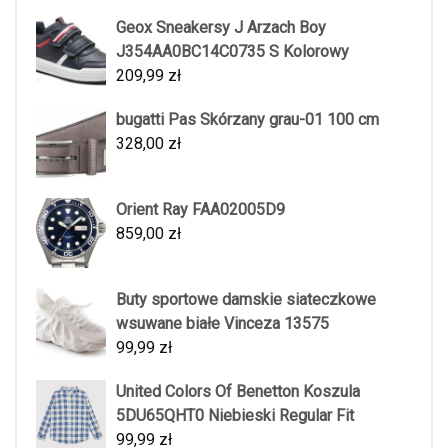
Geox Sneakersy J Arzach Boy
J354AA0BC14C0735 S Kolorowy
209,99
zł
bugatti Pas Skórzany grau-01 100 cm
328,00
zł
Orient Ray FAA02005D9
859,00
zł
Buty sportowe damskie siateczkowe
wsuwane białe Vinceza 13575
99,99
zł
United Colors Of Benetton Koszula
5DU65QHT0 Niebieski Regular Fit
99,99
zł