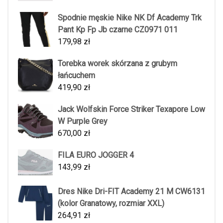
Spodnie męskie Nike NK Df Academy Trk
Pant Kp Fp Jb czarne CZ0971 011
179,98
zł
Torebka worek skórzana z grubym
łańcuchem
419,90
zł
Jack Wolfskin Force Striker Texapore Low
W Purple Grey
670,00
zł
FILA EURO JOGGER 4
143,99
zł
Dres Nike Dri-FIT Academy 21 M CW6131
(kolor Granatowy, rozmiar XXL)
264,91
zł