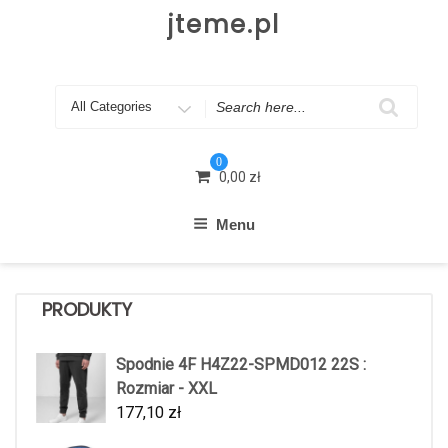
Skip
jteme.pl
to
content
Search
for
0
0,00
zł
Menu
PRODUKTY
Spodnie 4F H4Z22-SPMD012 22S :
Rozmiar - XXL
177,10
zł