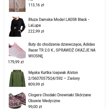
113,16
zł
Bluza Damska Model LA058 Black -
LaLupa
222,99
zł
Buty do chodzenia dziewczęce, Adidas
Racer TR 2.0 K , SPRAWDŹ OKAZJE NA
WIOSNĘ
179,99
zł
Męska Kurtka Icepeak Alston
2/56070575Q4/592 – Zielony
809,99
zł
Clogers Chodaki Drewniaki Skórzane
Obuwie Medyczne
99,00
zł