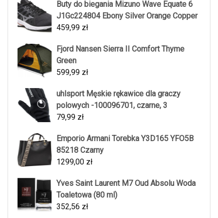
Buty do biegania Mizuno Wave Equate 6
J1Gc224804 Ebony Silver Orange Copper
459,99
zł
Fjord Nansen Sierra II Comfort Thyme
Green
599,99
zł
uhlsport Męskie rękawice dla graczy
polowych -100096701, czarne, 3
79,99
zł
Emporio Armani Torebka Y3D165 YFO5B
85218 Czarny
1299,00
zł
Yves Saint Laurent M7 Oud Absolu Woda
Toaletowa (80 ml)
352,56
zł