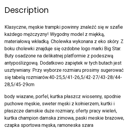
Description
Klasyczne, męskie trampki powinny znaleźć się w szafie
każdego mężczyzny! Wygodny model z miękką,
materiałową wkładką. Cholewka wykonana z eko skóry. Z
boku cholewki znajduje się ozdobne logo marki Big Star.
Buty osadzone na delikatnej platformie z podeszwą
antypoślizgową. Dodatkowo zapiętek w tych butach jest
usztywniany. Przy wyborze rozmiaru prosimy sugerować
się tabelą rozmiarów.40-25,5/41-26,5/42-27/43-28/44-
28,5/45-29cm
body wiazane, porfel, kurtka płaszcz wiosenny, spodnie
puchowe męskie, sweter męski z kołnierzem, kurtki i
płaszcze damskie duże rozmiary, oferty pracy wieleń,
kurtka champion damska zimowa, paski meskie brazowe,
czapka sportowa męska, ramoneska szara