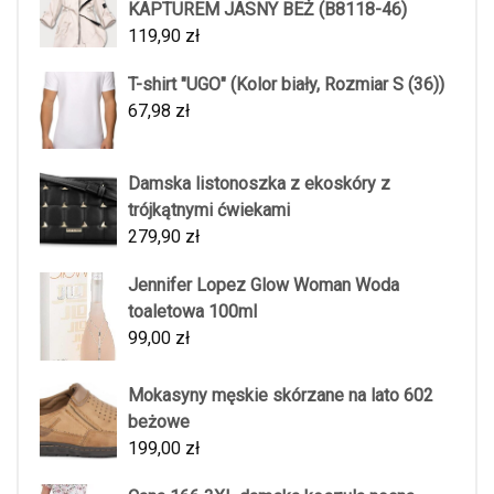
KAPTUREM JASNY BEŻ (B8118-46)
119,90
zł
T-shirt "UGO" (Kolor biały, Rozmiar S (36))
67,98
zł
Damska listonoszka z ekoskóry z
trójkątnymi ćwiekami
279,90
zł
Jennifer Lopez Glow Woman Woda
toaletowa 100ml
99,00
zł
Mokasyny męskie skórzane na lato 602
beżowe
199,00
zł