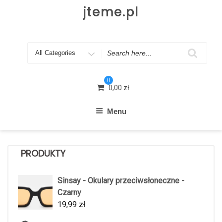
Skip
jteme.pl
to
content
Search
for
0
0,00
zł
Menu
PRODUKTY
Sinsay - Okulary przeciwsłoneczne -
Czarny
19,99
zł