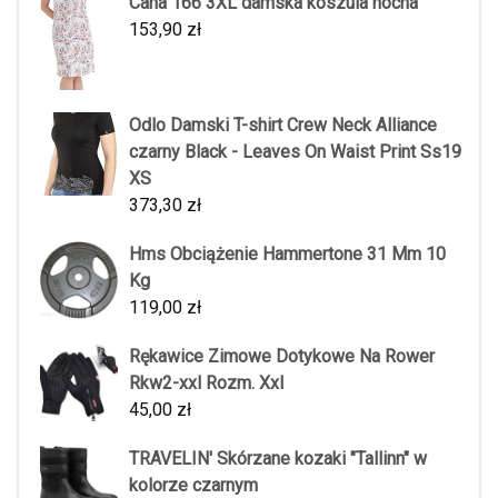
Cana 166 3XL damska koszula nocna
153,90
zł
Odlo Damski T-shirt Crew Neck Alliance
czarny Black - Leaves On Waist Print Ss19
XS
373,30
zł
Hms Obciążenie Hammertone 31 Mm 10
Kg
119,00
zł
Rękawice Zimowe Dotykowe Na Rower
Rkw2-xxl Rozm. Xxl
45,00
zł
TRAVELIN' Skórzane kozaki "Tallinn" w
kolorze czarnym