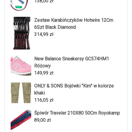
138,00
zł
Zestaw Karabińczyków Hotwire 12Cm
6Szt Black Diamond
314,99
zł
New Balance Sneakersy GC574HM1
Różowy
149,99
zł
ONLY & SONS Bojówki "Kim" w kolorze
khaki
116,05
zł
Śpiwór Traveler 210X80 50Cm Royokamp
89,00
zł