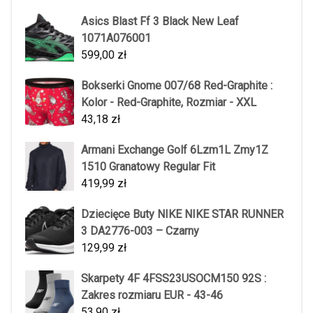
Asics Blast Ff 3 Black New Leaf
1071A076001
599,00
zł
Bokserki Gnome 007/68 Red-Graphite :
Kolor - Red-Graphite, Rozmiar - XXL
43,18
zł
Armani Exchange Golf 6Lzm1L Zmy1Z
1510 Granatowy Regular Fit
419,99
zł
Dziecięce Buty NIKE NIKE STAR RUNNER
3 DA2776-003 – Czarny
129,99
zł
Skarpety 4F 4FSS23USOCM150 92S :
Zakres rozmiaru EUR - 43-46
53,90
zł