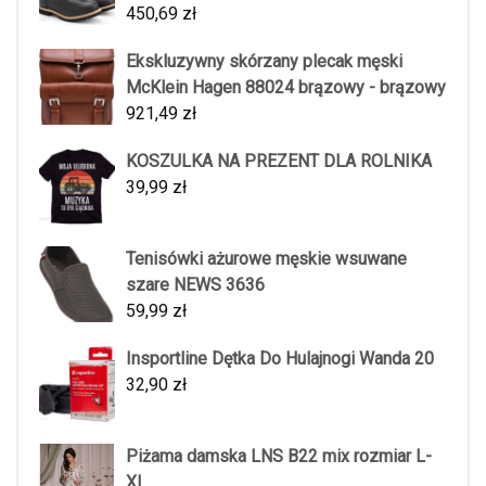
450,69
zł
Ekskluzywny skórzany plecak męski
McKlein Hagen 88024 brązowy - brązowy
921,49
zł
KOSZULKA NA PREZENT DLA ROLNIKA
39,99
zł
Tenisówki ażurowe męskie wsuwane
szare NEWS 3636
59,99
zł
Insportline Dętka Do Hulajnogi Wanda 20
32,90
zł
Piżama damska LNS B22 mix rozmiar L-
XL