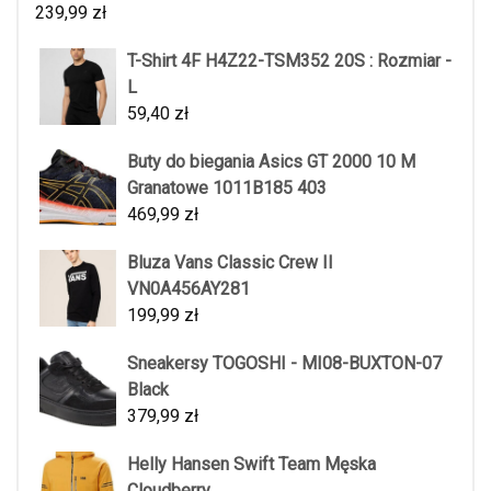
239,99
zł
T-Shirt 4F H4Z22-TSM352 20S : Rozmiar -
L
59,40
zł
Buty do biegania Asics GT 2000 10 M
Granatowe 1011B185 403
469,99
zł
Bluza Vans Classic Crew II
VN0A456AY281
199,99
zł
Sneakersy TOGOSHI - MI08-BUXTON-07
Black
379,99
zł
Helly Hansen Swift Team Męska
Cloudberry