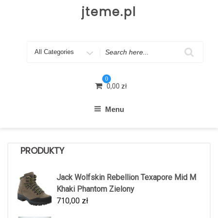
Skip
jteme.pl
to
content
Search
for
0
0,00
zł
Menu
PRODUKTY
Jack Wolfskin Rebellion Texapore Mid M
Khaki Phantom Zielony
710,00
zł