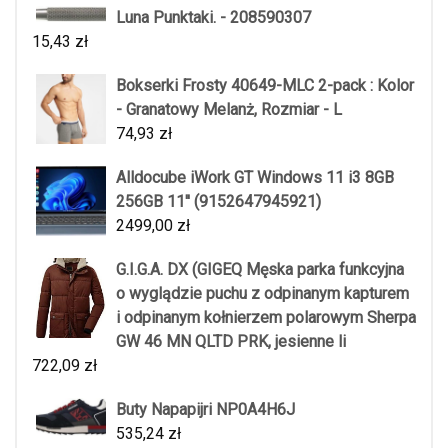
Luna Punktaki. - 208590307
15,43
zł
Bokserki Frosty 40649-MLC 2-pack : Kolor
- Granatowy Melanż, Rozmiar - L
74,93
zł
Alldocube iWork GT Windows 11 i3 8GB
256GB 11'' (9152647945921)
2499,00
zł
G.I.G.A. DX (GIGEQ Męska parka funkcyjna
o wyglądzie puchu z odpinanym kapturem
i odpinanym kołnierzem polarowym Sherpa
GW 46 MN QLTD PRK, jesienne li
722,09
zł
Buty Napapijri NP0A4H6J
535,24
zł