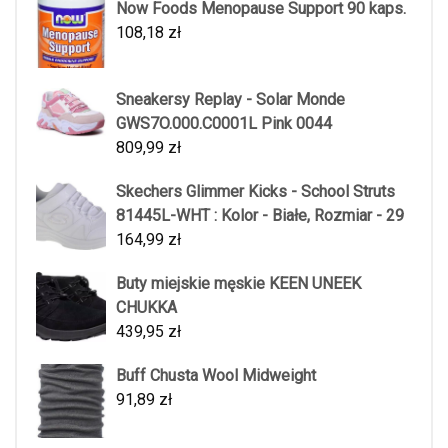
Now Foods Menopause Support 90 kaps.
108,18
zł
Sneakersy Replay - Solar Monde
GWS7O.000.C0001L Pink 0044
809,99
zł
Skechers Glimmer Kicks - School Struts
81445L-WHT : Kolor - Białe, Rozmiar - 29
164,99
zł
Buty miejskie męskie KEEN UNEEK
CHUKKA
439,95
zł
Buff Chusta Wool Midweight
91,89
zł