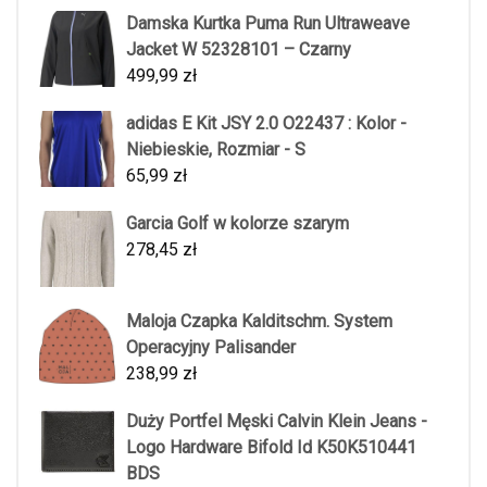
Damska Kurtka Puma Run Ultraweave
Jacket W 52328101 – Czarny
499,99
zł
adidas E Kit JSY 2.0 O22437 : Kolor -
Niebieskie, Rozmiar - S
65,99
zł
Garcia Golf w kolorze szarym
278,45
zł
Maloja Czapka Kalditschm. System
Operacyjny Palisander
238,99
zł
Duży Portfel Męski Calvin Klein Jeans -
Logo Hardware Bifold Id K50K510441
BDS