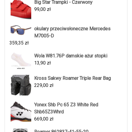
Big Star Trampki - Czerwony
99,00
zł
okulary przeciwsłoneczne Mercedes
M7005-D
359,35
zł
Wola W81.76P damskie ażur stopki
13,90
zł
Kross Sakwy Roamer Triple Rear Bag
229,00
zł
Yonex Shb Pc 65 Z3 White Red
Shb65Z3Whrd
669,00
zł
Roamer 862837-41-55-20