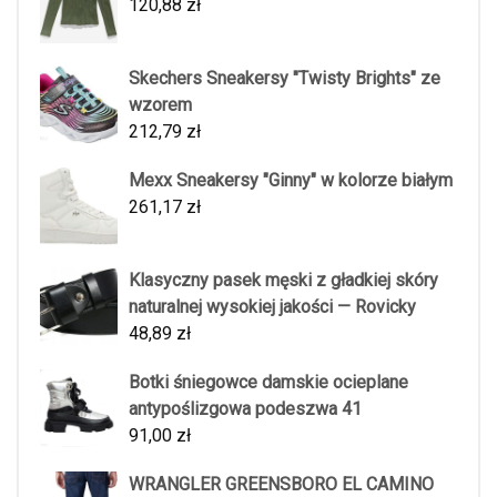
120,88
zł
Skechers Sneakersy "Twisty Brights" ze
wzorem
212,79
zł
Mexx Sneakersy "Ginny" w kolorze białym
261,17
zł
Klasyczny pasek męski z gładkiej skóry
naturalnej wysokiej jakości — Rovicky
48,89
zł
Botki śniegowce damskie ocieplane
antypoślizgowa podeszwa 41
91,00
zł
WRANGLER GREENSBORO EL CAMINO