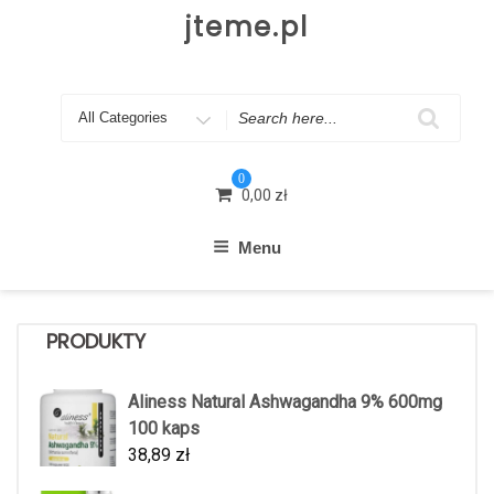
Skip
jteme.pl
to
content
Search
for
0
0,00
zł
Menu
PRODUKTY
Aliness Natural Ashwagandha 9% 600mg
100 kaps
38,89
zł