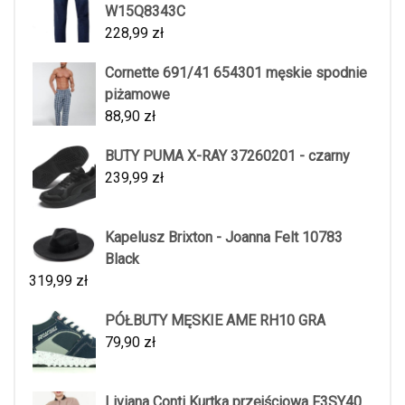
W15Q8343C
228,99
zł
Cornette 691/41 654301 męskie spodnie
piżamowe
88,90
zł
BUTY PUMA X-RAY 37260201 - czarny
239,99
zł
Kapelusz Brixton - Joanna Felt 10783
Black
319,99
zł
PÓŁBUTY MĘSKIE AME RH10 GRA
79,90
zł
Liviana Conti Kurtka przejściowa F3SY40