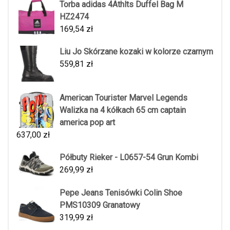
Torba adidas 4Athlts Duffel Bag M
HZ2474
169,54
zł
Liu Jo Skórzane kozaki w kolorze czarnym
559,81
zł
American Tourister Marvel Legends
Walizka na 4 kółkach 65 cm captain
america pop art
637,00
zł
Półbuty Rieker - L0657-54 Grun Kombi
269,99
zł
Pepe Jeans Tenisówki Colin Shoe
PMS10309 Granatowy
319,99
zł