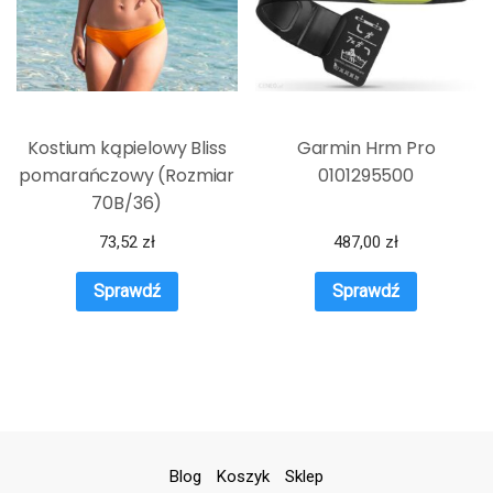
Kostium kąpielowy Bliss
Garmin Hrm Pro
pomarańczowy (Rozmiar
0101295500
70B/36)
73,52
zł
487,00
zł
Sprawdź
Sprawdź
Blog
Koszyk
Sklep