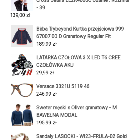
Cross Jeans LL2R4088C Czarne : Rozmiar
- 39
139,00
zł
Birba Trybeyond Kurtka przejściowa 999
67007 00 D Granatowy Regular Fit
189,99
zł
LATARKA CZOŁOWA 3 X LED T6 CREE
CZOŁÓWKA AKU
29,99
zł
Versace 3321U 5119 46
246,99
zł
Sweter męski s.Oliver granatowy - M
BAWEŁNA MODAL
195,99
zł
Sandały LASOCKI - WI23-FRULA-02 Gold