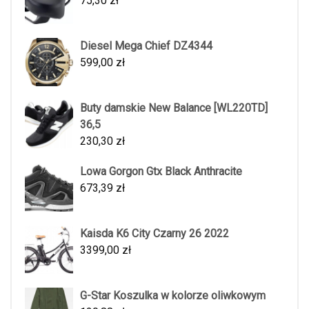
75,30
zł
Diesel Mega Chief DZ4344
599,00
zł
Buty damskie New Balance [WL220TD]
36,5
230,30
zł
Lowa Gorgon Gtx Black Anthracite
673,39
zł
Kaisda K6 City Czarny 26 2022
3399,00
zł
G-Star Koszulka w kolorze oliwkowym