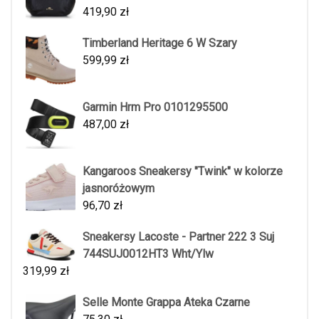
419,90
zł
Timberland Heritage 6 W Szary
599,99
zł
Garmin Hrm Pro 0101295500
487,00
zł
Kangaroos Sneakersy "Twink" w kolorze
jasnoróżowym
96,70
zł
Sneakersy Lacoste - Partner 222 3 Suj
744SUJ0012HT3 Wht/Ylw
319,99
zł
Selle Monte Grappa Ateka Czarne