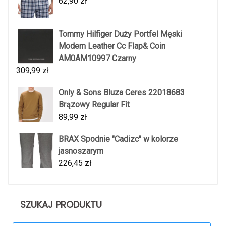
62,90
zł
Tommy Hilfiger Duży Portfel Męski
Modern Leather Cc Flap& Coin
AM0AM10997 Czarny
309,99
zł
Only & Sons Bluza Ceres 22018683
Brązowy Regular Fit
89,99
zł
BRAX Spodnie "Cadizc" w kolorze
jasnoszarym
226,45
zł
SZUKAJ PRODUKTU