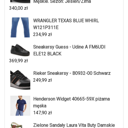
Męskie. Sezon: Jesień/Zima
340,00
zł
WRANGLER TEXAS BLUE WHIRL
W121P311E
234,99
zł
Sneakersy Guess - Udine A FM6UDI
ELE12 BLACK
369,99
zł
Rieker Sneakersy - B0932-00 Schwarz
249,99
zł
Henderson Widget 40665-59X piżama
męska
147,90
zł
Zielone Sandały Laura Vita Buty Damskie