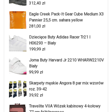
312,40
zł
Eagle Creek Pack-It Gear Cube Medium X3
Pannier 25,5 cm. sahara yellow
281,00
zł
Dziecięce Buty Adidas Racer Tr21 I
H06293 – Biały
199,99
zł
Joma Buty Harvard Jr 2210 WHARW2210V
Biały
99,99
zł
Skarpety męskie Angora 8 par mix wzorów
roz. 39-42
39,92
zł
Travelite VIIA Wózek kabinowy 4-kołowy