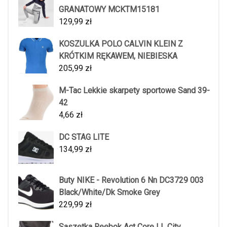
GRANATOWY MCKTM15181
129,99
zł
KOSZULKA POLO CALVIN KLEIN Z
KRÓTKIM RĘKAWEM, NIEBIESKA
205,99
zł
M-Tac Lekkie skarpety sportowe Sand 39-
42
4,66
zł
DC STAG LITE
134,99
zł
Buty NIKE - Revolution 6 Nn DC3729 003
Black/White/Dk Smoke Grey
229,99
zł
Saszetka Reebok Act Core LL City