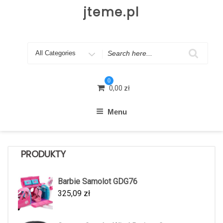
Skip
jteme.pl
to
content
Search
for
0
0,00
zł
Menu
PRODUKTY
Barbie Samolot GDG76
325,09
zł