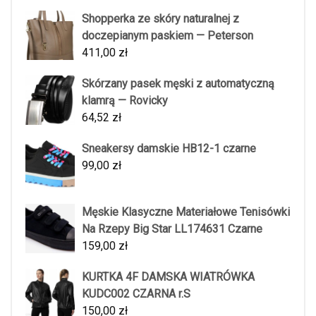
Shopperka ze skóry naturalnej z
doczepianym paskiem — Peterson
411,00
zł
Skórzany pasek męski z automatyczną
klamrą — Rovicky
64,52
zł
Sneakersy damskie HB12-1 czarne
99,00
zł
Męskie Klasyczne Materiałowe Tenisówki
Na Rzepy Big Star LL174631 Czarne
159,00
zł
KURTKA 4F DAMSKA WIATRÓWKA
KUDC002 CZARNA r.S
150,00
zł