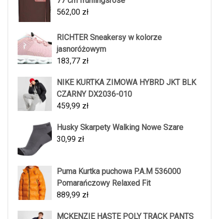
77 cm frühlingsrose
562,00
zł
RICHTER Sneakersy w kolorze
jasnoróżowym
183,77
zł
NIKE KURTKA ZIMOWA HYBRD JKT BLK
CZARNY DX2036-010
459,99
zł
Husky Skarpety Walking Nowe Szare
30,99
zł
Puma Kurtka puchowa P.A.M 536000
Pomarańczowy Relaxed Fit
889,99
zł
MCKENZIE HASTE POLY TRACK PANTS