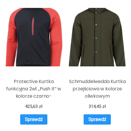
Protective Kurtka
Schmuddelwedda Kurtka
funkcyjna 2w1 „Push It” w
przejściowa w kolorze
kolorze czarno-
oliwkowym
czerwonym
425,63
zł
314,45
zł
Sprawdź
Sprawdź