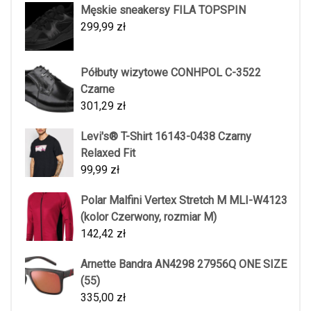
Męskie sneakersy FILA TOPSPIN
299,99
zł
Półbuty wizytowe CONHPOL C-3522
Czarne
301,29
zł
Levi's® T-Shirt 16143-0438 Czarny
Relaxed Fit
99,99
zł
Polar Malfini Vertex Stretch M MLI-W4123
(kolor Czerwony, rozmiar M)
142,42
zł
Arnette Bandra AN4298 27956Q ONE SIZE
(55)
335,00
zł