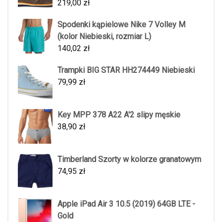
219,00
zł
Spodenki kąpielowe Nike 7 Volley M
(kolor Niebieski, rozmiar L)
140,02
zł
Trampki BIG STAR HH274449 Niebieski
79,99
zł
Key MPP 378 A22 A'2 slipy męskie
38,90
zł
Timberland Szorty w kolorze granatowym
74,95
zł
Apple iPad Air 3 10.5 (2019) 64GB LTE -
Gold