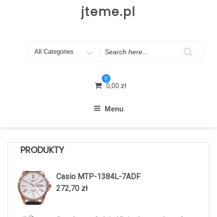
Skip
jteme.pl
to
content
Search
for
0
0,00
zł
Menu
PRODUKTY
Casio MTP-1384L-7ADF
272,70
zł