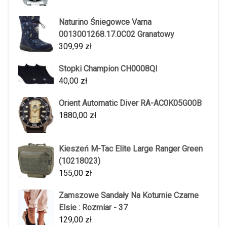
Naturino Śniegowce Varna
0013001268.17.0C02 Granatowy
309,99
zł
Stopki Champion CH0008QI
40,00
zł
Orient Automatic Diver RA-AC0K05G00B
1880,00
zł
Kieszeń M-Tac Elite Large Ranger Green
(10218023)
155,00
zł
Zamszowe Sandały Na Koturnie Czarne
Elsie : Rozmiar - 37
129,00
zł