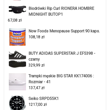
Biodrówki Rip Curl RIONERA HOMBRE
MIDNIGHT BUTOP1
67,08
zł
Now Foods Menopause Support 90 kaps.
108,18
zł
BUTY ADIDAS SUPERSTAR J EF5398 -
czarny
329,99
zł
Trampki męskie BIG STAR KK174006 :
Rozmiar - 41
137,47
zł
Seiko SRPD55K1
1217,00
zł