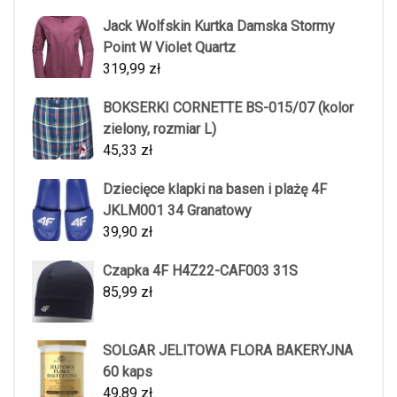
Jack Wolfskin Kurtka Damska Stormy
Point W Violet Quartz
319,99
zł
BOKSERKI CORNETTE BS-015/07 (kolor
zielony, rozmiar L)
45,33
zł
Dziecięce klapki na basen i plażę 4F
JKLM001 34 Granatowy
39,90
zł
Czapka 4F H4Z22-CAF003 31S
85,99
zł
SOLGAR JELITOWA FLORA BAKERYJNA
60 kaps
49,89
zł