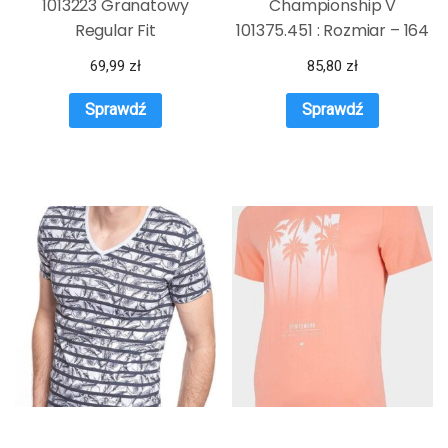
1013223 Granatowy
Championship V
Regular Fit
101375.451 : Rozmiar – 164
cm
69,99
zł
85,80
zł
Sprawdź
Sprawdź