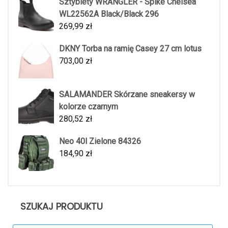
Sztyblety WRANGLER - Spike Chelsea
WL22562A Black/Black 296
269,99
zł
DKNY Torba na ramię Casey 27 cm lotus
703,00
zł
SALAMANDER Skórzane sneakersy w
kolorze czarnym
280,52
zł
Neo 40l Zielone 84326
184,90
zł
SZUKAJ PRODUKTU