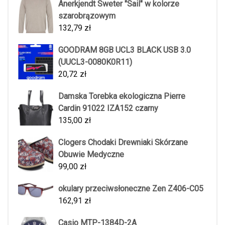
Anerkjendt Sweter "Sail" w kolorze
szarobrązowym
132,79
zł
GOODRAM 8GB UCL3 BLACK USB 3.0
(UUCL3-0080K0R11)
20,72
zł
Damska Torebka ekologiczna Pierre
Cardin 91022 IZA152 czarny
135,00
zł
Clogers Chodaki Drewniaki Skórzane
Obuwie Medyczne
99,00
zł
okulary przeciwsłoneczne Zen Z406-C05
162,91
zł
Casio MTP-1384D-2A