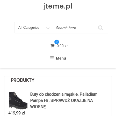
Skip
jteme.pl
to
content
Search
for
0
0,00
zł
Menu
PRODUKTY
Buty do chodzenia męskie, Palladium
Pampa Hi , SPRAWDŹ OKAZJE NA
WIOSNĘ
419,99
zł