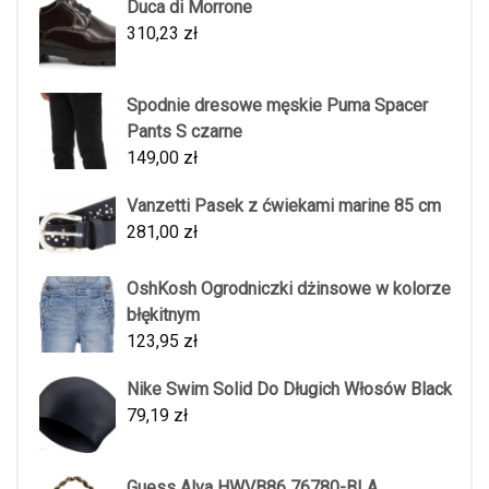
Duca di Morrone
310,23
zł
Spodnie dresowe męskie Puma Spacer
Pants S czarne
149,00
zł
Vanzetti Pasek z ćwiekami marine 85 cm
281,00
zł
OshKosh Ogrodniczki dżinsowe w kolorze
błękitnym
123,95
zł
Nike Swim Solid Do Długich Włosów Black
79,19
zł
Guess Alva HWVB86 76780-BLA