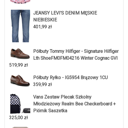
JEANSY LEVI'S DENIM MĘSKIE
NIEBIESKIE
401,99
zł
Półbuty Tommy Hilfiger - Signature Hilfiger
Lth ShoeFM0FM04216 Winter Cognac GVI
519,99
zł
Półbuty Ryłko - IG5954 Brązowy 1CU
359,99
zł
Vans Zestaw Plecak Szkolny
Młodzieżowy Realm Bee Checkerboard +
Piórnik Saszetka
325,00
zł