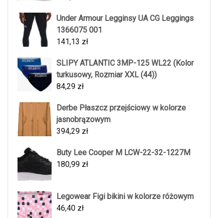
Under Armour Legginsy UA CG Leggings
1366075 001
141,13
zł
SLIPY ATLANTIC 3MP-125 WL22 (Kolor
turkusowy, Rozmiar XXL (44))
84,29
zł
Derbe Płaszcz przejściowy w kolorze
jasnobrązowym
394,29
zł
Buty Lee Cooper M LCW-22-32-1227M
180,99
zł
Legowear Figi bikini w kolorze różowym
46,40
zł