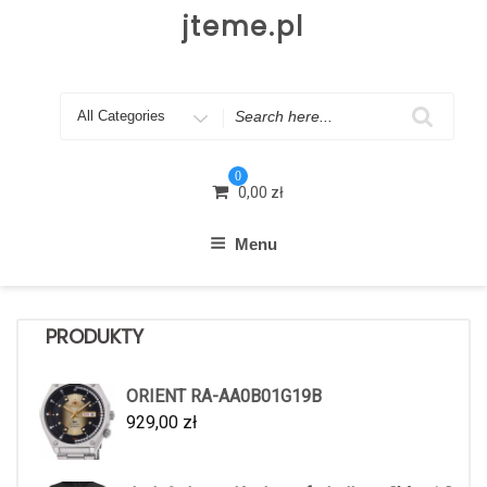
Skip
jteme.pl
to
content
Search
for
0
0,00
zł
Menu
PRODUKTY
ORIENT RA-AA0B01G19B
929,00
zł