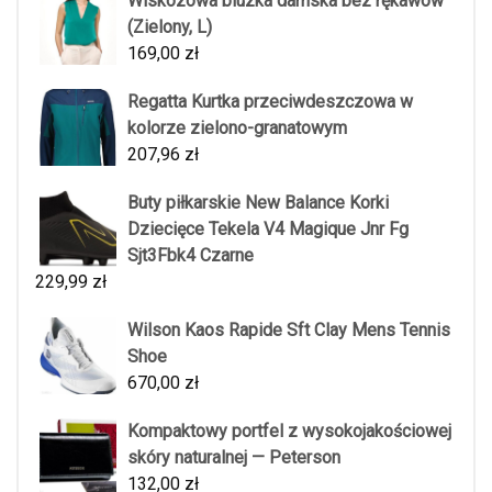
Wiskozowa bluzka damska bez rękawów
(Zielony, L)
169,00
zł
Regatta Kurtka przeciwdeszczowa w
kolorze zielono-granatowym
207,96
zł
Buty piłkarskie New Balance Korki
Dziecięce Tekela V4 Magique Jnr Fg
Sjt3Fbk4 Czarne
229,99
zł
Wilson Kaos Rapide Sft Clay Mens Tennis
Shoe
670,00
zł
Kompaktowy portfel z wysokojakościowej
skóry naturalnej — Peterson
132,00
zł