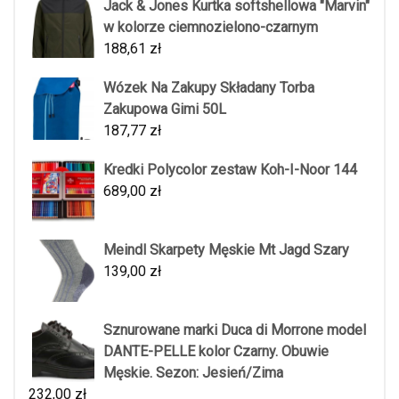
Jack & Jones Kurtka softshellowa "Marvin"
w kolorze ciemnozielono-czarnym
188,61
zł
Wózek Na Zakupy Składany Torba
Zakupowa Gimi 50L
187,77
zł
Kredki Polycolor zestaw Koh-I-Noor 144
689,00
zł
Meindl Skarpety Męskie Mt Jagd Szary
139,00
zł
Sznurowane marki Duca di Morrone model
DANTE-PELLE kolor Czarny. Obuwie
Męskie. Sezon: Jesień/Zima
232,00
zł