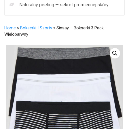
Naturalny peeling — sekret promiennej skóry
Home
»
Bokserki I Szorty
» Sinsay – Bokserki 3 Pack –
Wielobarwny