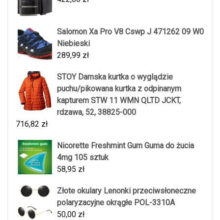
Salomon Xa Pro V8 Cswp J 471262 09 W0
Niebieski
289,99
zł
STOY Damska kurtka o wyglądzie
puchu/pikowana kurtka z odpinanym
kapturem STW 11 WMN QLTD JCKT,
rdzawa, 52, 38825-000
716,82
zł
Nicorette Freshmint Gum Guma do żucia
4mg 105 sztuk
58,95
zł
Złote okulary Lenonki przeciwsłoneczne
polaryzacyjne okrągłe POL-3310A
50,00
zł