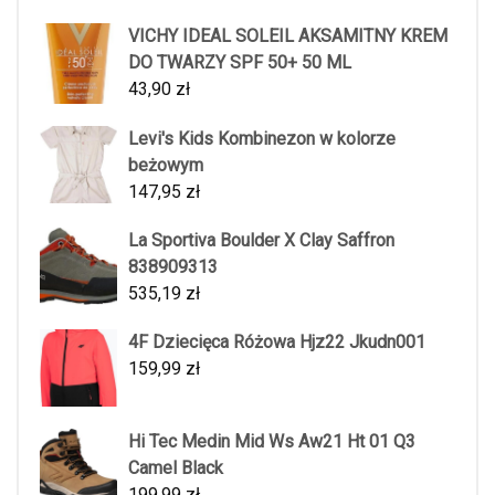
VICHY IDEAL SOLEIL AKSAMITNY KREM
DO TWARZY SPF 50+ 50 ML
43,90
zł
Levi's Kids Kombinezon w kolorze
beżowym
147,95
zł
La Sportiva Boulder X Clay Saffron
838909313
535,19
zł
4F Dziecięca Różowa Hjz22 Jkudn001
159,99
zł
Hi Tec Medin Mid Ws Aw21 Ht 01 Q3
Camel Black
199,99
zł