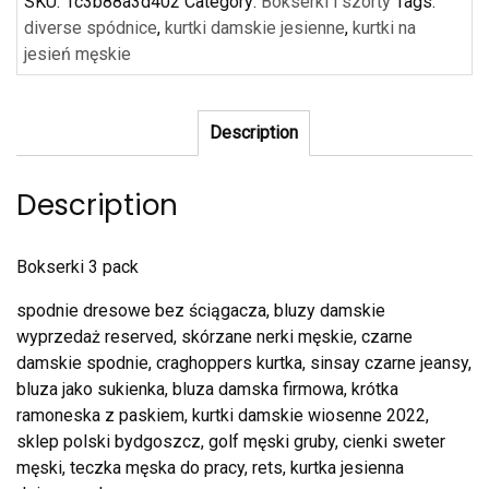
SKU:
1c3b88a3d402
Category:
Bokserki i szorty
Tags:
diverse spódnice
,
kurtki damskie jesienne
,
kurtki na
jesień męskie
Description
Description
Bokserki 3 pack
spodnie dresowe bez ściągacza, bluzy damskie
wyprzedaż reserved, skórzane nerki męskie, czarne
damskie spodnie, craghoppers kurtka, sinsay czarne jeansy,
bluza jako sukienka, bluza damska firmowa, krótka
ramoneska z paskiem, kurtki damskie wiosenne 2022,
sklep polski bydgoszcz, golf męski gruby, cienki sweter
męski, teczka męska do pracy, rets, kurtka jesienna