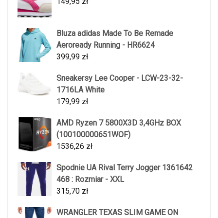
149,95
zł
Bluza adidas Made To Be Remade
Aeroready Running - HR6624
399,99
zł
Sneakersy Lee Cooper - LCW-23-32-
1716LA White
179,99
zł
AMD Ryzen 7 5800X3D 3,4GHz BOX
(100100000651WOF)
1536,26
zł
Spodnie UA Rival Terry Jogger 1361642
468 : Rozmiar - XXL
315,70
zł
WRANGLER TEXAS SLIM GAME ON