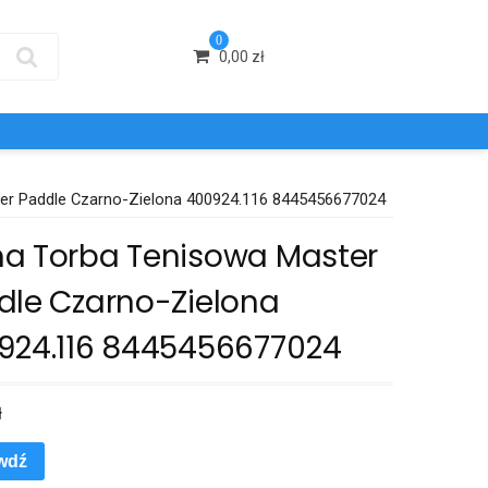
0
0,00
zł
er Paddle Czarno-Zielona 400924.116 8445456677024
a Torba Tenisowa Master
dle Czarno-Zielona
924.116 8445456677024
ł
wdź