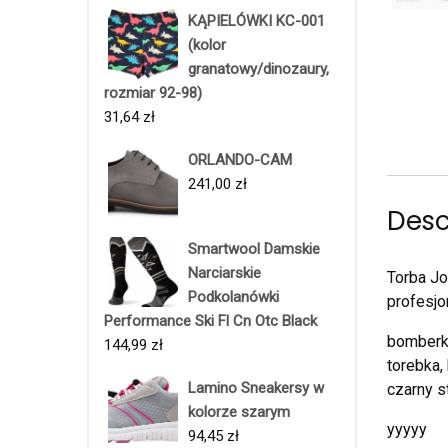
KĄPIELÓWKI KC-001
(kolor
granatowy/dinozaury,
rozmiar 92-98)
31,64
zł
ORLANDO-CAM
241,00
zł
Desc
Smartwool Damskie
Narciarskie
Torba Jo
Podkolanówki
profesjo
Performance Ski Fl Cn Otc Black
bomberka
144,99
zł
torebka,
Lamino Sneakersy w
czarny s
kolorze szarym
yyyyy
94,45
zł