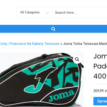
Search
for
Torby I Pokrowce Na Rakiety Tenisowe
» Joma Torba Tenisowa Mast
Jom
Pad
400
269,99
z
Spra