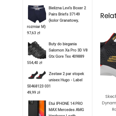
Bielizna Levi's Boxer 2
Rela
Pairs Briefs 37149
(kolor Granatowy,
rozmiar M)
97,63
zł
Buty do biegania
Salomon Xa Pro 3D V8
Gtx Gore Tex 409889
554,40
zł
Zestaw 2 par stopek
unisex Hugo - Label
50468123 031
49,99
zł
Skec
Dynami
Etui IPHONE 14 PRO
R
MAX Mercedes AMG
Hardcase Leath