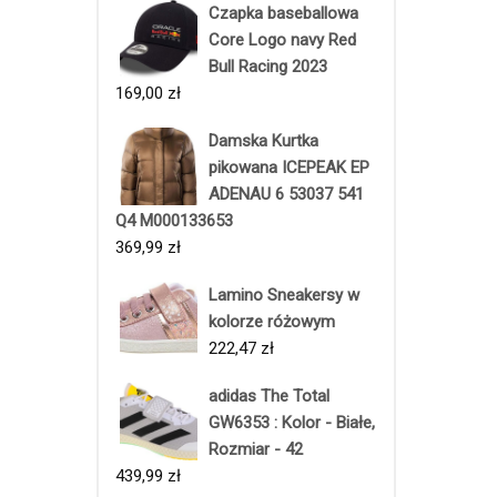
Czapka baseballowa
Core Logo navy Red
Bull Racing 2023
169,00
zł
Damska Kurtka
pikowana ICEPEAK EP
ADENAU 6 53037 541
Q4 M000133653
369,99
zł
Lamino Sneakersy w
kolorze różowym
222,47
zł
adidas The Total
GW6353 : Kolor - Białe,
Rozmiar - 42
439,99
zł