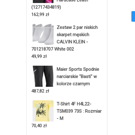
(12717434819)
162,99
zł
Zestaw 2 par niskich
skarpet męskich
CALVIN KLEIN -
701218707 White 002
49,99
zł
Maier Sports Spodnie
narciarskie "Basti" w
kolorze czarnym
487,82
zł
T-Shirt 4F H4L22-
TSM039 73S : Rozmiar
- M
70,40
zł