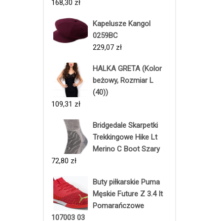
168,30
zł
Kapelusze Kangol
0259BC
229,07
zł
HALKA GRETA (Kolor
beżowy, Rozmiar L
(40))
109,31
zł
Bridgedale Skarpetki
Trekkingowe Hike Lt
Merino C Boot Szary
72,80
zł
Buty piłkarskie Puma
Męskie Future Z 3.4 It
Pomarańczowe
107003 03