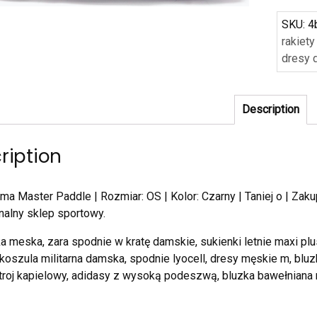
SKU:
4
rakiet
dresy 
Description
ription
ma Master Paddle | Rozmiar: OS | Kolor: Czarny | Taniej o | Zaku
nalny sklep sportowy.
 meska, zara spodnie w kratę damskie, sukienki letnie maxi pl
 koszula militarna damska, spodnie lyocell, dresy męskie m, blu
troj kapielowy, adidasy z wysoką podeszwą, bluzka bawełniana