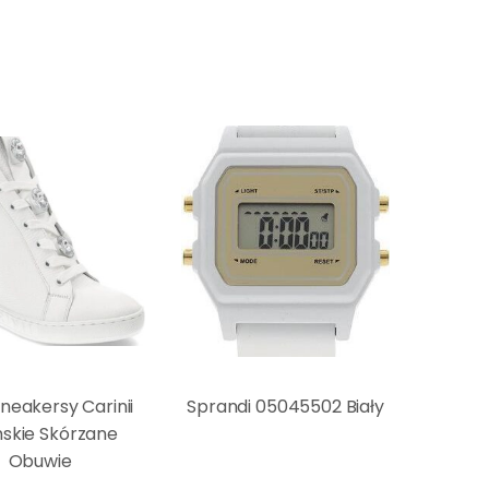
Sneakersy Carinii
Sprandi 05045502 Biały
skie Skórzane
Obuwie