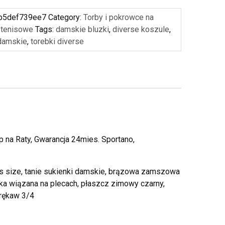
b5def739ee7
Category:
Torby i pokrowce na
y tenisowe
Tags:
damskie bluzki
,
diverse koszule
,
damskie
,
torebki diverse
p na Raty, Gwarancja 24mies. Sportano,
us size, tanie sukienki damskie, brązowa zamszowa
zka wiązana na plecach, płaszcz zimowy czarny,
 rękaw 3/4