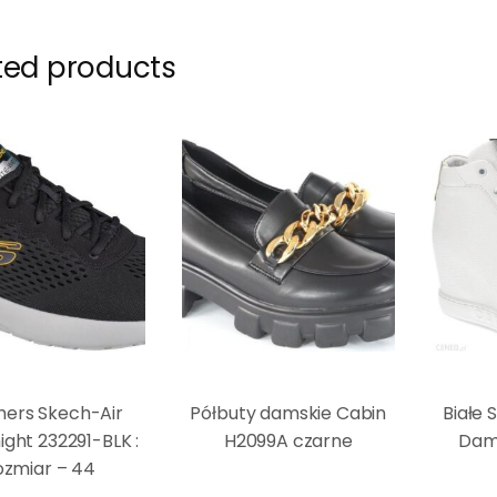
ted products
hers Skech-Air
Półbuty damskie Cabin
Białe 
ght 232291-BLK :
H2099A czarne
Dam
ozmiar – 44