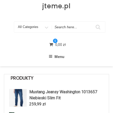
Skip
jteme.pl
to
content
Search
for
0
0,00
zł
Menu
PRODUKTY
Mustang Jeansy Washington 1013657
Niebieski Slim Fit
259,99
zł