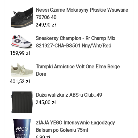
Nessi Czarne Mokasyny Płaskie Wsuwane
76706 40
249,90
zł
Sneakersy Champion - Rr Champ Mix
S21927-CHA-BS501 Nny/Wht/Red
159,99
zł
Trampki Armistice Volt One Elma Beige
Dore
401,52
zł
Duża walizka z ABS-u Club_49
245,00
zł
zIAJA YEGO Intensywnie Łagodzący
Balsam po Goleniu 75ml
6,89
zł