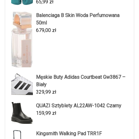
65,99
zł
Balenciaga B Skin Woda Perfumowana
50ml
679,00
zł
Męskie Buty Adidas Courtbeat Gw3867 –
Biały
329,99
zł
QUAZI Sztyblety AL22AW-1042 Czarny
159,99
zł
Kingsmith Walking Pad TRR1F