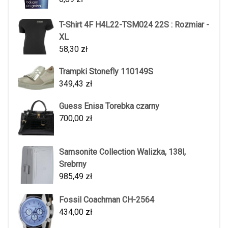
T-Shirt 4F H4L22-TSM024 22S : Rozmiar -
XL
58,30
zł
Trampki Stonefly 110149S
349,43
zł
Guess Enisa Torebka czarny
700,00
zł
Samsonite Collection Walizka, 138l,
Srebrny
985,49
zł
Fossil Coachman CH-2564
434,00
zł