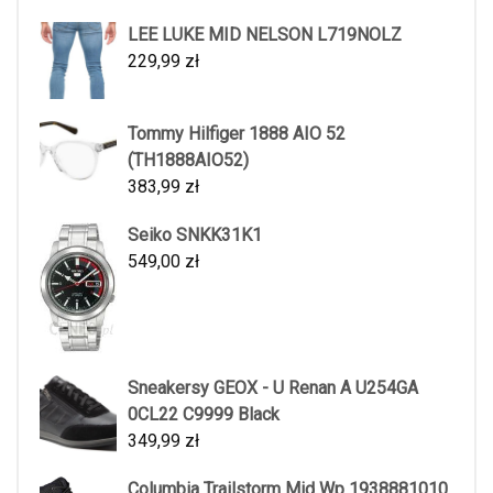
LEE LUKE MID NELSON L719NOLZ
229,99
zł
Tommy Hilfiger 1888 AIO 52
(TH1888AIO52)
383,99
zł
Seiko SNKK31K1
549,00
zł
Sneakersy GEOX - U Renan A U254GA
0CL22 C9999 Black
349,99
zł
Columbia Trailstorm Mid Wp 1938881010