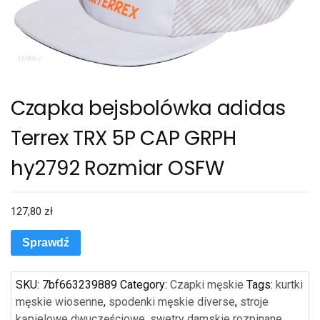
Czapka bejsbolówka adidas
Terrex TRX 5P CAP GRPH
hy2792 Rozmiar OSFW
127,80
zł
Sprawdź
SKU:
7bf663239889
Category:
Czapki męskie
Tags:
kurtki
męskie wiosenne
,
spodenki męskie diverse
,
stroje
kąpielowe dwuczęściowe
,
swetry damskie rozpinane
,