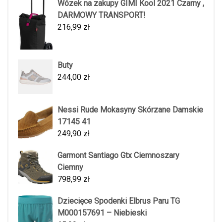
Wózek na zakupy GIMI Kool 2021 Czarny ,
DARMOWY TRANSPORT!
216,99
zł
Buty
244,00
zł
Nessi Rude Mokasyny Skórzane Damskie
17145 41
249,90
zł
Garmont Santiago Gtx Ciemnoszary
Ciemny
798,99
zł
Dziecięce Spodenki Elbrus Paru TG
M000157691 – Niebieski