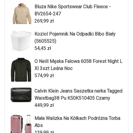
Bluza Nike Sportswear Club Fleece -
BV2654-247
269,99
zł
Koziol Pojemnik Na Odpadki Bibo Biały
(5605525)
54,45
zł
O Neill Męska Falowa 6058 Forest Night L
Xl 3szt Leśna Noc
574,99
zł
Calvin Klein Jeans Saszetka nerka Tagged
Waistbag38 Pu K50K510405 Czarny
449,99
zł
Mała Walizka Na Kółkach Podróżna Torba
Abs
139,99
zł