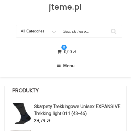
Skip
jteme.pl
to
content
Search
for
0
0,00
zł
Menu
PRODUKTY
Skarpety Trekkingowe Unisex EXPANSIVE
Trekking light 011 (43-46)
28,79
zł