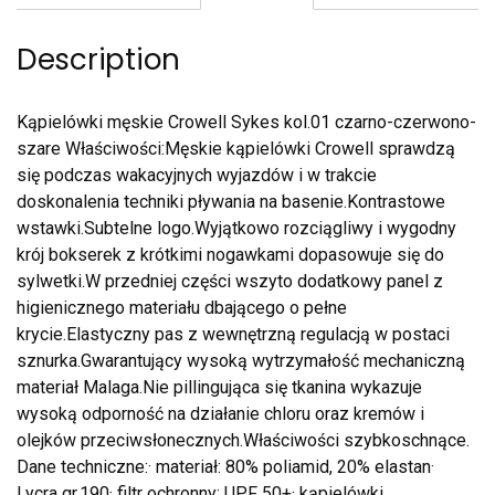
Description
Kąpielówki męskie Crowell Sykes kol.01 czarno-czerwono-
szare Właściwości:Męskie kąpielówki Crowell sprawdzą
się podczas wakacyjnych wyjazdów i w trakcie
doskonalenia techniki pływania na basenie.Kontrastowe
wstawki.Subtelne logo.Wyjątkowo rozciągliwy i wygodny
krój bokserek z krótkimi nogawkami dopasowuje się do
sylwetki.W przedniej części wszyto dodatkowy panel z
higienicznego materiału dbającego o pełne
krycie.Elastyczny pas z wewnętrzną regulacją w postaci
sznurka.Gwarantujący wysoką wytrzymałość mechaniczną
materiał Malaga.Nie pillingująca się tkanina wykazuje
wysoką odporność na działanie chloru oraz kremów i
olejków przeciwsłonecznych.Właściwości szybkoschnące.
Dane techniczne:· materiał: 80% poliamid, 20% elastan·
Lycra gr.190· filtr ochronny: UPF 50+· kąpielówki