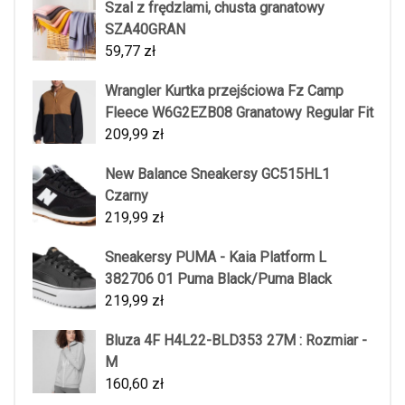
Szal z frędzlami, chusta granatowy
SZA40GRAN
59,77
zł
Wrangler Kurtka przejściowa Fz Camp
Fleece W6G2EZB08 Granatowy Regular Fit
209,99
zł
New Balance Sneakersy GC515HL1
Czarny
219,99
zł
Sneakersy PUMA - Kaia Platform L
382706 01 Puma Black/Puma Black
219,99
zł
Bluza 4F H4L22-BLD353 27M : Rozmiar -
M
160,60
zł