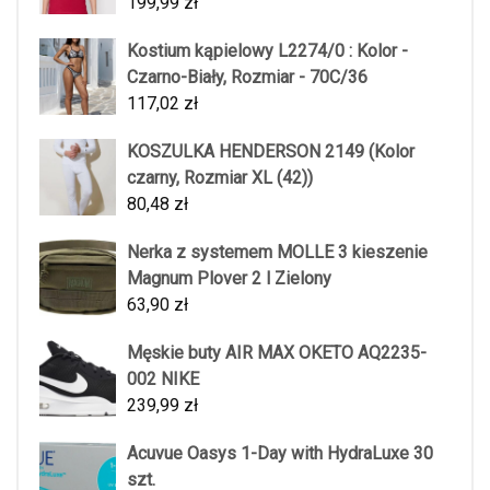
199,99
zł
Kostium kąpielowy L2274/0 : Kolor -
Czarno-Biały, Rozmiar - 70C/36
117,02
zł
KOSZULKA HENDERSON 2149 (Kolor
czarny, Rozmiar XL (42))
80,48
zł
Nerka z systemem MOLLE 3 kieszenie
Magnum Plover 2 l Zielony
63,90
zł
Męskie buty AIR MAX OKETO AQ2235-
002 NIKE
239,99
zł
Acuvue Oasys 1-Day with HydraLuxe 30
szt.