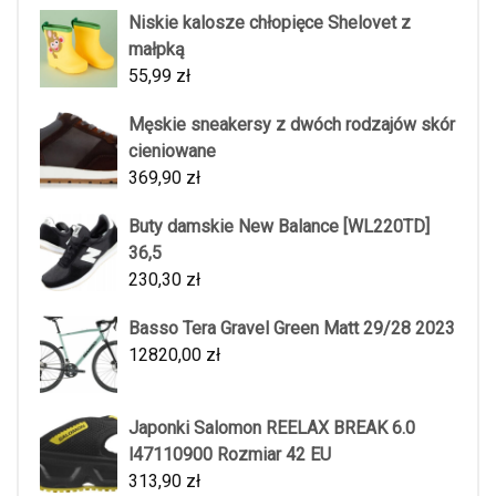
Niskie kalosze chłopięce Shelovet z
małpką
55,99
zł
Męskie sneakersy z dwóch rodzajów skór
cieniowane
369,90
zł
Buty damskie New Balance [WL220TD]
36,5
230,30
zł
Basso Tera Gravel Green Matt 29/28 2023
12820,00
zł
Japonki Salomon REELAX BREAK 6.0
l47110900 Rozmiar 42 EU
313,90
zł