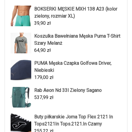
BOKSERKI MĘSKIE MXH 138 A23 (kolor
zielony, rozmiar XL)
39,90
zł
Koszulka Bawełniana Męska Puma T-Shirt
Szary Melanż
64,90
zł
PUMA Męska Czapka Golfowa Driver,
Niebieski
179,00
zł
Rab Aeon Nd 33l Zielony Sagano
537,99
zł
Buty piłkarskie Joma Top Flex 2121 In
Tops2121In Tops.2121.In Czarny
255,22
zł