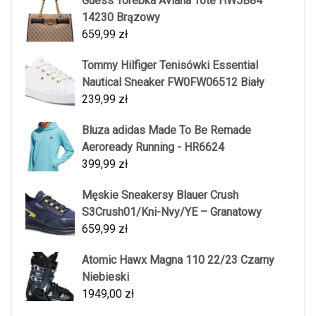
Guess Torebka Aviana Tote HWJB84
14230 Brązowy
659,99
zł
Tommy Hilfiger Tenisówki Essential
Nautical Sneaker FW0FW06512 Biały
239,99
zł
Bluza adidas Made To Be Remade
Aeroready Running - HR6624
399,99
zł
Męskie Sneakersy Blauer Crush
S3Crush01/Kni-Nvy/YE – Granatowy
659,99
zł
Atomic Hawx Magna 110 22/23 Czarny
Niebieski
1949,00
zł