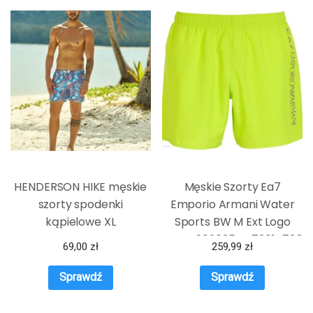
HENDERSON HIKE męskie
Męskie Szorty Ea7
szorty spodenki
Emporio Armani Water
kąpielowe XL
Sports BW M Ext Logo
Boxer 902035CC72014783
69,00
zł
259,99
zł
– Zielony
Sprawdź
Sprawdź