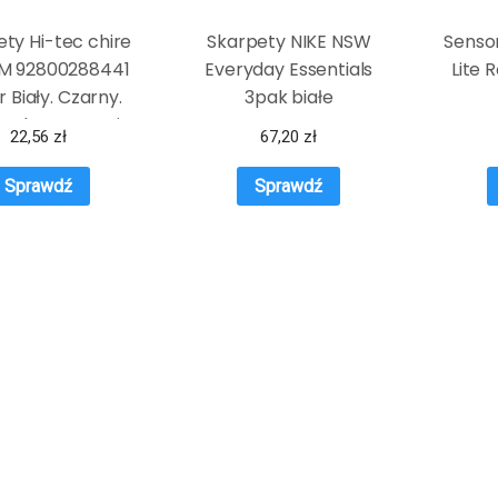
ty Hi-tec chire
Skarpety NIKE NSW
Senso
M 92800288441
Everyday Essentials
Lite 
r Biały. Czarny.
3pak białe
Srebrny, rozmiar
22,56
zł
67,20
zł
36-39)
Sprawdź
Sprawdź