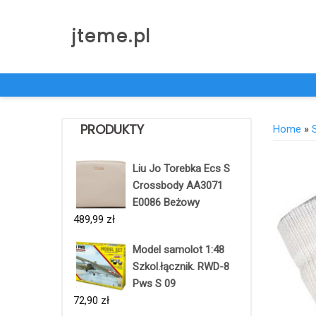
Skip
to
jteme.pl
content
PRODUKTY
Home
»
Liu Jo Torebka Ecs S
Crossbody AA3071
E0086 Beżowy
489,99
zł
Model samolot 1:48
Szkol.łącznik. RWD-8
Pws S 09
72,90
zł