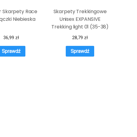
r Skarpety Race
Skarpety Trekkingowe
Rączki Niebieska
Unisex EXPANSIVE
Trekking light 01 (35-38)
36,99
zł
28,79
zł
Sprawdź
Sprawdź