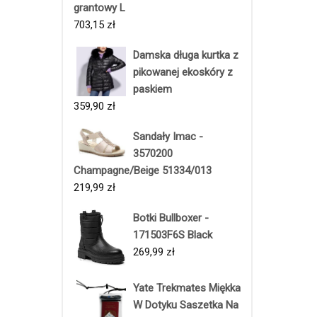
grantowy L
703,15
zł
Damska długa kurtka z
pikowanej ekoskóry z
paskiem
359,90
zł
Sandały Imac -
3570200
Champagne/Beige 51334/013
219,99
zł
Botki Bullboxer -
171503F6S Black
269,99
zł
Yate Trekmates Miękka
W Dotyku Saszetka Na