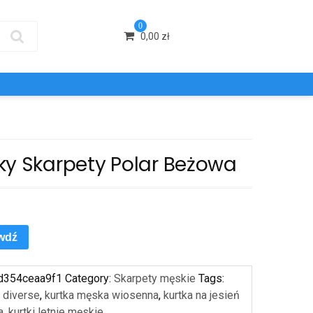
0
0,00
zł
ky Skarpety Polar Beżowa
wdź
d354ceaa9f1
Category:
Skarpety męskie
Tags:
 diverse
,
kurtka męska wiosenna
,
kurtka na jesień
a
,
kurtki letnie męskie