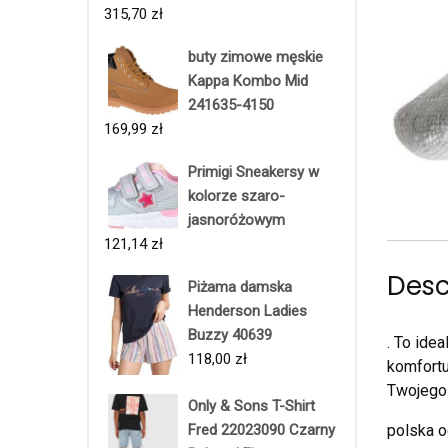
315,70
zł
buty zimowe męskie
Kappa Kombo Mid
241635-4150
169,99
zł
Primigi Sneakersy w
kolorze szaro-
jasnoróżowym
121,14
zł
Desc
Piżama damska
Henderson Ladies
Buzzy 40639
. To ide
118,00
zł
komfortu
Twojego
Only & Sons T-Shirt
polska o
Fred 22023090 Czarny