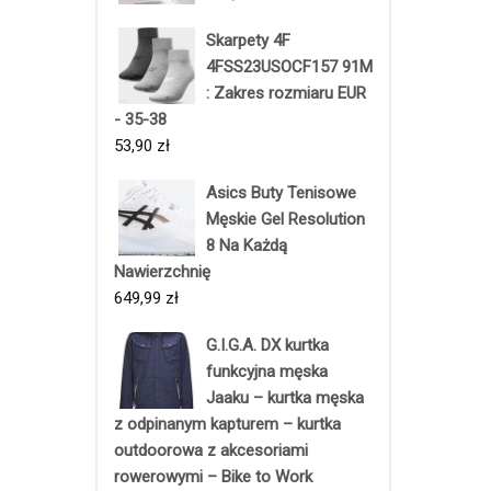
Skarpety 4F
4FSS23USOCF157 91M
: Zakres rozmiaru EUR
- 35-38
53,90
zł
Asics Buty Tenisowe
Męskie Gel Resolution
8 Na Każdą
Nawierzchnię
649,99
zł
G.I.G.A. DX kurtka
funkcyjna męska
Jaaku – kurtka męska
z odpinanym kapturem – kurtka
outdoorowa z akcesoriami
rowerowymi – Bike to Work