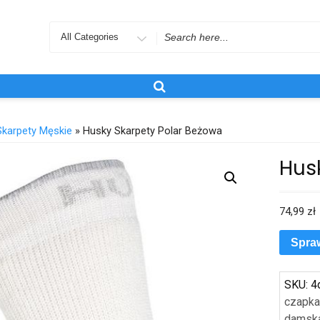
Search
for
Skarpety Męskie
» Husky Skarpety Polar Beżowa
Hus
74,99
zł
Spra
SKU:
4
czapka
damsk