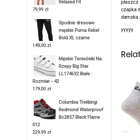
płaszcz 
Relaxed Fit
czapka n
79,99
zł
damska 
Spodnie dresowe
yyyyy
męskie Puma Rebel
Bold XL czarne
149,00
zł
Rela
Męskie Tenisówki Na
Rzepy Big Star
LL174632 Białe :
Rozmiar - 42
179,00
zł
Columbia Trekkingi
Redmond Waterproof
Bc2857 Black Flame
012
229,99
zł