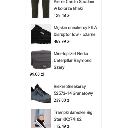
Pierre Cardin Spodnie
w kolorze khaki
128,48
zł
Męskie sneakersy FILA
Disruptor low - czarne
469,99
zł
Mini-Isprzet Nerka
Caterpillar Raymond
Szary
99,00
zł
Rieker Sneakersy
52573-14 Granatowy
239,00
zł
Trampki damskie Big
Star KK274102
112,49
zł