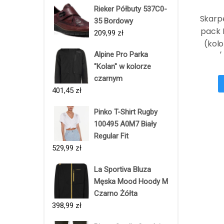
Rieker Półbuty 537C0-
Skarpe
35 Bordowy
pack 
209,99
zł
(kolo
Alpine Pro Parka
Szary/
"Kolan" w kolorze
czarnym
401,45
zł
Pinko T-Shirt Rugby
100495 A0M7 Biały
Regular Fit
529,99
zł
La Sportiva Bluza
Męska Mood Hoody M
Czarno Żółta
398,99
zł