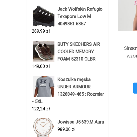
Jack Wolfskin Refugio
Texapore Low M
4049851 6357
269,99
zł
BUTY SKECHERS AIR
Sinsa
COOLED MEMORY
wzo
FOAM 52310 OLBR
149,00
zł
Koszulka męska
UNDER ARMOUR
1326849-465 : Rozmiar
- 5XL
122,24
zł
Jowissa J5.639.M Aura
989,00
zł