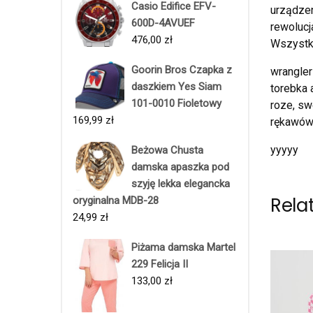
Casio Edifice EFV-
urządzen
600D-4AVUEF
rewolucj
476,00
zł
Wszystko
Goorin Bros Czapka z
wrangler
daszkiem Yes Siam
torebka 
101-0010 Fioletowy
roze, sw
169,99
zł
rękawów 
yyyyy
Beżowa Chusta
damska apaszka pod
szyję lekka elegancka
Rela
oryginalna MDB-28
24,99
zł
Piżama damska Martel
229 Felicja II
133,00
zł