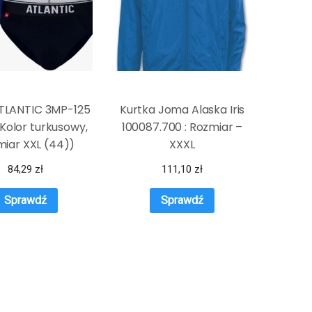
ATLANTIC 3MP-125
Kurtka Joma Alaska Iris
Kolor turkusowy,
100087.700 : Rozmiar –
iar XXL (44))
XXXL
84,29
zł
111,10
zł
Sprawdź
Sprawdź