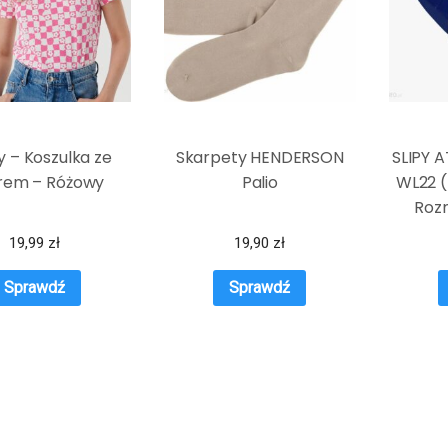
y – Koszulka ze
Skarpety HENDERSON
SLIPY 
rem – Różowy
Palio
WL22 (
Rozm
19,99
zł
19,90
zł
Sprawdź
Sprawdź