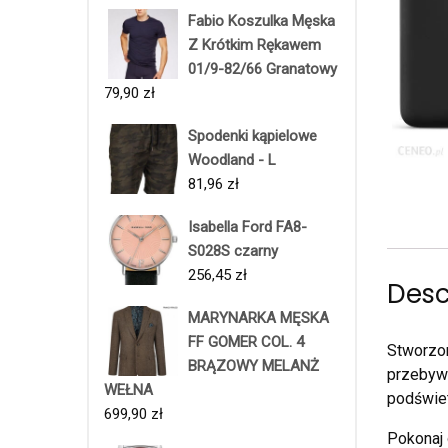
Fabio Koszulka Męska
Z Krótkim Rękawem
01/9-82/66 Granatowy
79,90
zł
Spodenki kąpielowe
Woodland - L
81,96
zł
Isabella Ford FA8-
S028S czarny
256,45
zł
Desc
MARYNARKA MĘSKA
FF GOMER COL. 4
Stworzon
BRĄZOWY MELANŻ
przebywa
WEŁNA
podświet
699,90
zł
Pokonaj 