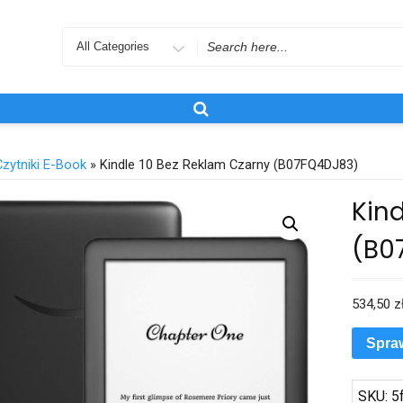
Search
for
Czytniki E-Book
» Kindle 10 Bez Reklam Czarny (B07FQ4DJ83)
Kind
(B0
534,50
z
Spra
SKU:
5