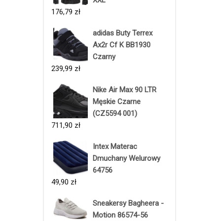
XXL
176,79
zł
adidas Buty Terrex
Ax2r Cf K BB1930
Czarny
239,99
zł
Nike Air Max 90 LTR
Męskie Czarne
(CZ5594 001)
711,90
zł
Intex Materac
Dmuchany Welurowy
64756
49,90
zł
Sneakersy Bagheera -
Motion 86574-56