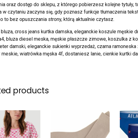
ia oraz dostęp do sklepu, z którego pobierzesz kolejne tytuły, 
a w czytaniu zaczyna się, gdy poznasz funkcje tłumaczenia tekstu
 to bez opuszczania strony, którą aktualnie czytasz.
 bluza, cross jeans kurtka damska, eleganckie koszule męskie d
a4, bluza diesel meska, męskie płaszcze zimowe, koszulka z k
eter damski, eleganckie sukienki wyprzedaż, czarna ramoneska z
meskie, wiatrówka męska 4f, dostaniesz lanie, cienkie kurtki d
ted products