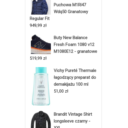
Puchowa M1Rl47
Wdq50 Granatowy
Regular Fit
949,99
zł
Buty New Balance
Fresh Foam 1080 v12
M1080E12 - granatowe
519,99
zł
Vichy Pureté Thermale
łagodzący preparat do
demakijażu 100 ml
51,00
zł
Brandit Vintage Shirt
longsleeve czarny -