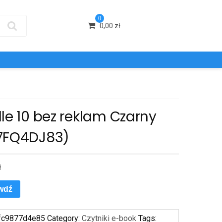
0
0,00
zł
le 10 bez reklam Czarny
7FQ4DJ83)
ł
wdź
fc9877d4e85
Category:
Czytniki e-book
Tags: