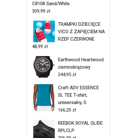
C8108 Sand/White
309,99
zł
TRAMPKI DZIECIĘCE
VICO Z ZAPIĘCIEM NA
RZEP CZERWONE
48,99
zł
Earthwood Heartwood
ciemnobrązowy
244,95
zł
Craft ADV ESSENCE
SL TEE T-shirt,
uniwersalny, S
166,20
zł
REEBOK ROYAL GLIDE
RPLCLP