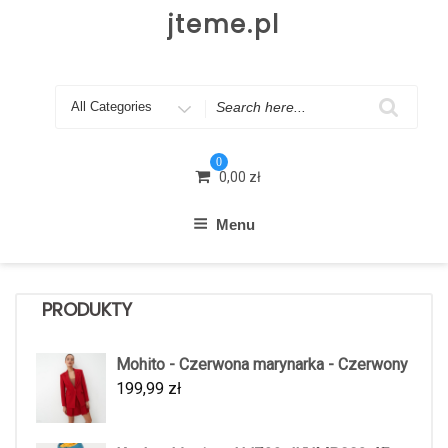
Skip
jteme.pl
to
content
Search
for
0
0,00
zł
Menu
PRODUKTY
Mohito - Czerwona marynarka - Czerwony
199,99
zł