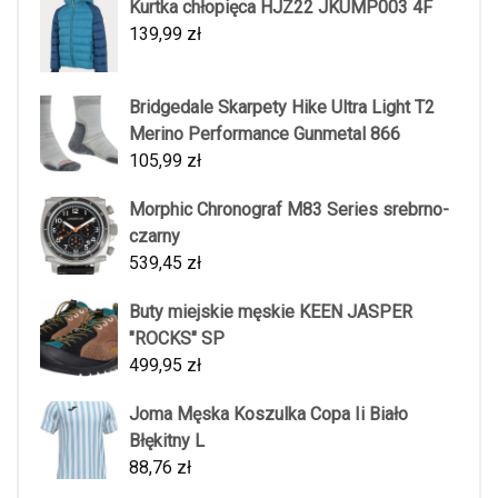
Kurtka chłopięca HJZ22 JKUMP003 4F
139,99
zł
Bridgedale Skarpety Hike Ultra Light T2
Merino Performance Gunmetal 866
105,99
zł
Morphic Chronograf M83 Series srebrno-
czarny
539,45
zł
Buty miejskie męskie KEEN JASPER
"ROCKS" SP
499,95
zł
Joma Męska Koszulka Copa Ii Biało
Błękitny L
88,76
zł