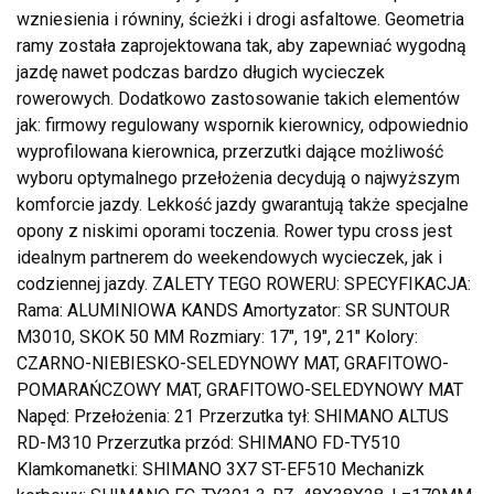
wzniesienia i równiny, ścieżki i drogi asfaltowe. Geometria
ramy została zaprojektowana tak, aby zapewniać wygodną
jazdę nawet podczas bardzo długich wycieczek
rowerowych. Dodatkowo zastosowanie takich elementów
jak: firmowy regulowany wspornik kierownicy, odpowiednio
wyprofilowana kierownica, przerzutki dające możliwość
wyboru optymalnego przełożenia decydują o najwyższym
komforcie jazdy. Lekkość jazdy gwarantują także specjalne
opony z niskimi oporami toczenia. Rower typu cross jest
idealnym partnerem do weekendowych wycieczek, jak i
codziennej jazdy. ZALETY TEGO ROWERU: SPECYFIKACJA:
Rama: ALUMINIOWA KANDS Amortyzator: SR SUNTOUR
M3010, SKOK 50 MM Rozmiary: 17″, 19″, 21″ Kolory:
CZARNO-NIEBIESKO-SELEDYNOWY MAT, GRAFITOWO-
POMARAŃCZOWY MAT, GRAFITOWO-SELEDYNOWY MAT
Napęd: Przełożenia: 21 Przerzutka tył: SHIMANO ALTUS
RD-M310 Przerzutka przód: SHIMANO FD-TY510
Klamkomanetki: SHIMANO 3X7 ST-EF510 Mechanizk