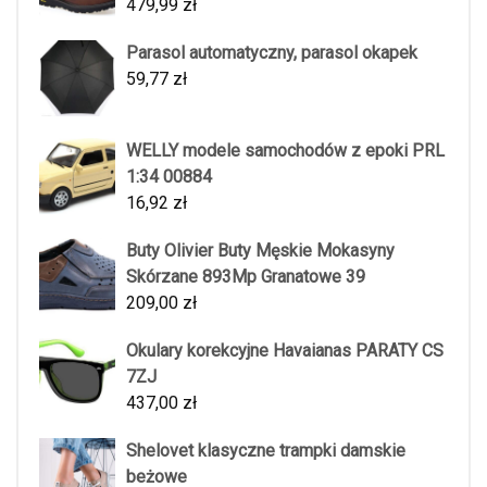
479,99
zł
Parasol automatyczny, parasol okapek
59,77
zł
WELLY modele samochodów z epoki PRL
1:34 00884
16,92
zł
Buty Olivier Buty Męskie Mokasyny
Skórzane 893Mp Granatowe 39
209,00
zł
Okulary korekcyjne Havaianas PARATY CS
7ZJ
437,00
zł
Shelovet klasyczne trampki damskie
beżowe