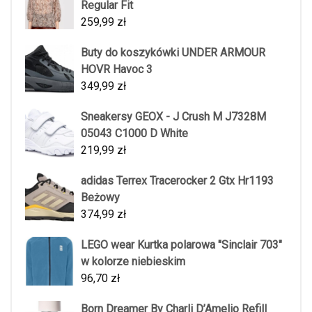
Regular Fit
259,99
zł
Buty do koszykówki UNDER ARMOUR
HOVR Havoc 3
349,99
zł
Sneakersy GEOX - J Crush M J7328M
05043 C1000 D White
219,99
zł
adidas Terrex Tracerocker 2 Gtx Hr1193
Beżowy
374,99
zł
LEGO wear Kurtka polarowa "Sinclair 703"
w kolorze niebieskim
96,70
zł
Born Dreamer By Charli D’Amelio Refill