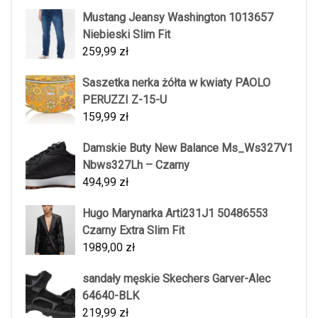
Mustang Jeansy Washington 1013657
Niebieski Slim Fit
259,99
zł
Saszetka nerka żółta w kwiaty PAOLO
PERUZZI Z-15-U
159,99
zł
Damskie Buty New Balance Ms_Ws327V1
Nbws327Lh – Czarny
494,99
zł
Hugo Marynarka Arti231J1 50486553
Czarny Extra Slim Fit
1989,00
zł
sandały męskie Skechers Garver-Alec
64640-BLK
219,99
zł