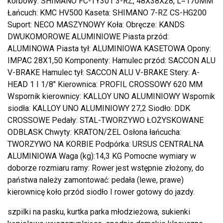
korbowy: SHIMANO FC-TY301 3-RZ, 48X38X28, L=170MM
Łańcuch: KMC HV500 Kaseta: SHIMANO 7-RZ CS-HG200
Suport: NECO MASZYNOWY Koła: Obręcze: KANDS
DWUKOMOROWE ALUMINIOWE Piasta przód:
ALUMINOWA Piasta tył: ALUMINIOWA KASETOWA Opony:
IMPAC 28X1,50 Komponenty: Hamulec przód: SACCON ALU
V-BRAKE Hamulec tył: SACCON ALU V-BRAKE Stery: A-
HEAD 1 I 1/8″ Kierownica: PROFIL CROSSOWY 620 MM
Wspornik kierownicy: KALLOY UNO ALUMINIOWY Wspornik
siodła: KALLOY UNO ALUMINIOWY 27,2 Siodło: DDK
CROSSOWE Pedały: STAL-TWORZYWO ŁOŻYSKOWANE
ODBLASK Chwyty: KRATON/ŻEL Osłona łańcucha:
TWORZYWO NA KORBIE Podpórka: URSUS CENTRALNA
ALUMINIOWA Waga (kg):14,3 KG Pomocne wymiary w
doborze rozmiaru ramy: Rower jest wstępnie złożony, do
państwa należy zamontować: pedała (lewe, prawe)
kierownicę koło przód siodło I rower gotowy do jazdy.
szpilki na pasku, kurtka parka młodzieżowa, sukienki