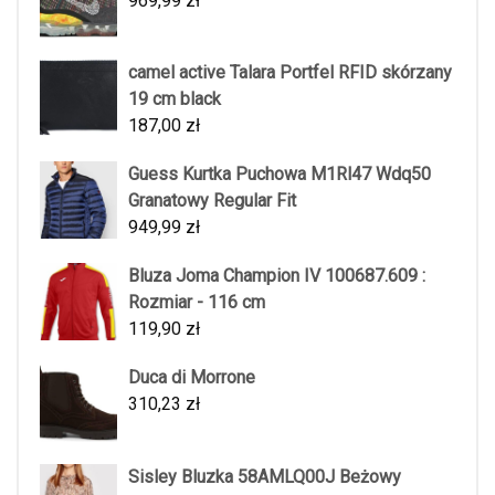
969,99
zł
camel active Talara Portfel RFID skórzany
19 cm black
187,00
zł
Guess Kurtka Puchowa M1Rl47 Wdq50
Granatowy Regular Fit
949,99
zł
Bluza Joma Champion IV 100687.609 :
Rozmiar - 116 cm
119,90
zł
Duca di Morrone
310,23
zł
Sisley Bluzka 58AMLQ00J Beżowy