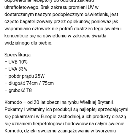
odpowiednie receptory do odbioru zakresu
ultrafioletowego. Brak zakresu promieni UV w
dostarczanym naszym podopiecznym oświetleniu, jest
często bagatelizowany przez opiekunów, ponieważ jak
wspomniano człowiek nie potrafi dostrzec tego światła i
koncentruje się na oświetleniu w zakresie światła
widzialnego dla siebie.
Specyfikacja:
– UVB 10%
– UVA 33%
– pobór prądu 25W
– długość 74cm / 75cm
– grubość T8
Komodo – od 20 lat obecni na rynku Wielkiej Brytanii.
Pokarmy i witaminy ich produkcji są najlepiej sprzedającymi
się pokarmami w Europie zachodniej, a ich produkty cieszą
się uznaniem herpetologów i hodowców na całym świecie.
Komodo, dzięki swojemu zaangażowaniu w tworzeniu