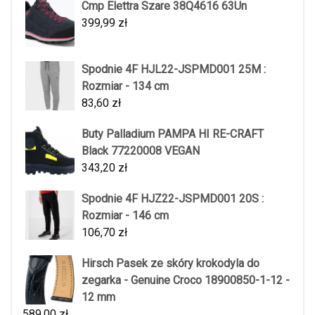
Cmp Elettra Szare 38Q4616 63Un
399,99
zł
Spodnie 4F HJL22-JSPMD001 25M :
Rozmiar - 134 cm
83,60
zł
Buty Palladium PAMPA HI RE-CRAFT
Black 77220008 VEGAN
343,20
zł
Spodnie 4F HJZ22-JSPMD001 20S :
Rozmiar - 146 cm
106,70
zł
Hirsch Pasek ze skóry krokodyla do
zegarka - Genuine Croco 18900850-1-12 -
12 mm
589,00
zł