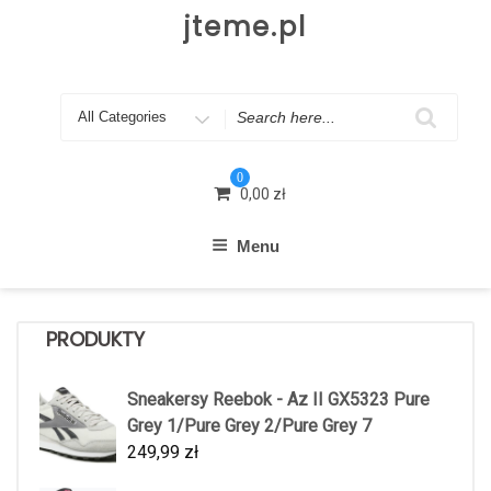
Skip
jteme.pl
to
content
Search
for
0
0,00
zł
Menu
PRODUKTY
Sneakersy Reebok - Az II GX5323 Pure
Grey 1/Pure Grey 2/Pure Grey 7
249,99
zł