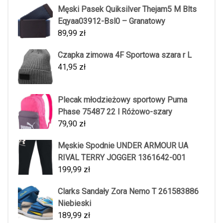
Męski Pasek Quiksilver Thejam5 M Blts
Eqyaa03912-Bsl0 – Granatowy
89,99
zł
Czapka zimowa 4F Sportowa szara r L
41,95
zł
Plecak młodzieżowy sportowy Puma
Phase 75487 22 l Różowo-szary
79,90
zł
Męskie Spodnie UNDER ARMOUR UA
RIVAL TERRY JOGGER 1361642-001
199,99
zł
Clarks Sandały Zora Nemo T 261583886
Niebieski
189,99
zł