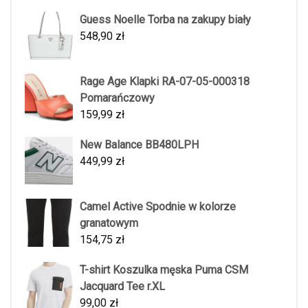
Guess Noelle Torba na zakupy biały
548,90
zł
Rage Age Klapki RA-07-05-000318
Pomarańczowy
159,99
zł
New Balance BB480LPH
449,99
zł
Camel Active Spodnie w kolorze
granatowym
154,75
zł
T-shirt Koszulka męska Puma CSM
Jacquard Tee r.XL
99,00
zł