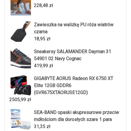
228,48
zł
Zawieszka na walizkę PU róża wiatrów
czarna
18,95
zł
Sneakersy SALAMANDER Dayman 31
54901 02 Navy Cognac
419,99
zł
GIGABYTE AORUS Radeon RX 6750 XT
Elite 12GB GDDR6
(GVR675XTAORUSE12GD)
2505,99
zł
SEA-BAND opaski akupresurowe przeciw
mdłościom dla dorosłych szare 1 para
31,35
zł