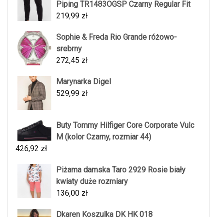
Piping TR1483OGSP Czarny Regular Fit
219,99
zł
Sophie & Freda Rio Grande różowo-
srebrny
272,45
zł
Marynarka Digel
529,99
zł
Buty Tommy Hilfiger Core Corporate Vulc
M (kolor Czarny, rozmiar 44)
426,92
zł
Piżama damska Taro 2929 Rosie biały
kwiaty duże rozmiary
136,00
zł
Dkaren Koszulka DK HK 018