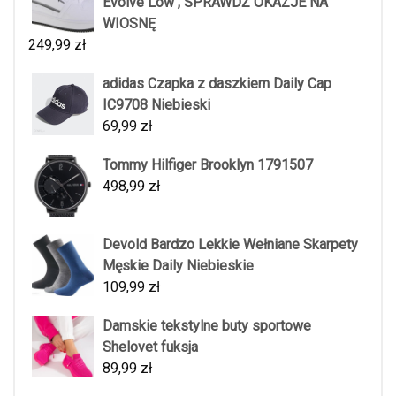
Evolve Low , SPRAWDŹ OKAZJE NA
WIOSNĘ
249,99
zł
adidas Czapka z daszkiem Daily Cap
IC9708 Niebieski
69,99
zł
Tommy Hilfiger Brooklyn 1791507
498,99
zł
Devold Bardzo Lekkie Wełniane Skarpety
Męskie Daily Niebieskie
109,99
zł
Damskie tekstylne buty sportowe
Shelovet fuksja
89,99
zł