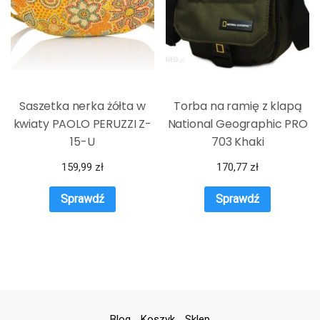
Saszetka nerka żółta w
Torba na ramię z klapą
kwiaty PAOLO PERUZZI Z-
National Geographic PRO
15-U
703 Khaki
159,99
zł
170,77
zł
Sprawdź
Sprawdź
Blog
Koszyk
Sklep