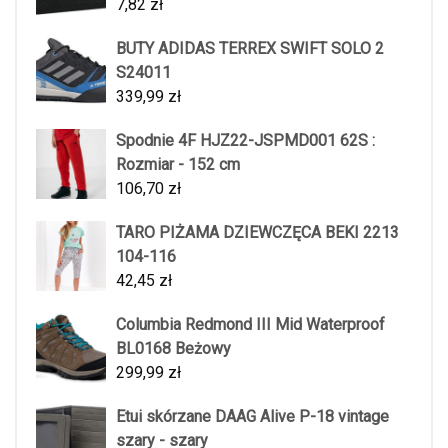
7,82
zł
BUTY ADIDAS TERREX SWIFT SOLO 2
S24011
339,99
zł
Spodnie 4F HJZ22-JSPMD001 62S :
Rozmiar - 152 cm
106,70
zł
TARO PIŻAMA DZIEWCZĘCA BEKI 2213
104-116
42,45
zł
Columbia Redmond III Mid Waterproof
BL0168 Beżowy
299,99
zł
Etui skórzane DAAG Alive P-18 vintage
szary - szary