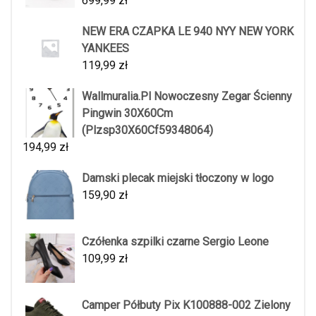
699,99
zł
NEW ERA CZAPKA LE 940 NYY NEW YORK
YANKEES
119,99
zł
Wallmuralia.Pl Nowoczesny Zegar Ścienny
Pingwin 30X60Cm
(Plzsp30X60Cf59348064)
194,99
zł
Damski plecak miejski tłoczony w logo
159,90
zł
Czółenka szpilki czarne Sergio Leone
109,99
zł
Camper Półbuty Pix K100888-002 Zielony