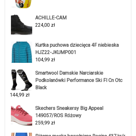
ACHILLE-CAM
224,00
zł
Kurtka puchowa dziecięca 4F niebieska
HJZ22-JKUMP001
104,99
zł
Smartwool Damskie Narciarskie
Podkolanówki Performance Ski Fl Cn Otc
Black
144,99
zł
Skechers Sneakersy Big Appeal
149057/ROS Różowy
259,99
zł