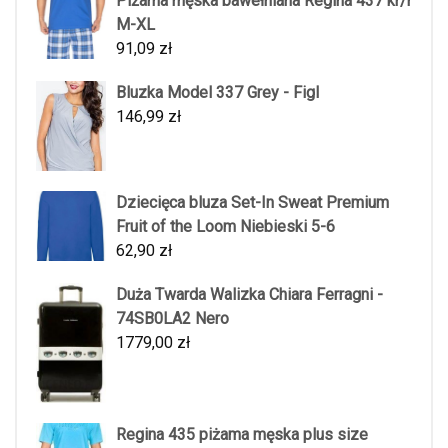
Piżama męska bawełniana Regina 437 kr/r
M-XL
91,09
zł
Bluzka Model 337 Grey - Figl
146,99
zł
Dziecięca bluza Set-In Sweat Premium
Fruit of the Loom Niebieski 5-6
62,90
zł
Duża Twarda Walizka Chiara Ferragni -
74SB0LA2 Nero
1779,00
zł
Regina 435 piżama męska plus size