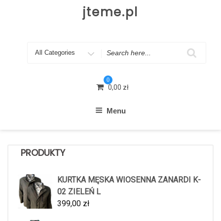
Skip
jteme.pl
to
content
Search
for
0
0,00
zł
Menu
PRODUKTY
KURTKA MĘSKA WIOSENNA ZANARDI K-
02 ZIELEŃ L
399,00
zł