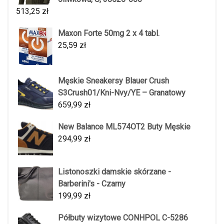
513,25
zł
Maxon Forte 50mg 2 x 4 tabl.
25,59
zł
Męskie Sneakersy Blauer Crush
S3Crush01/Kni-Nvy/YE – Granatowy
659,99
zł
New Balance ML574OT2 Buty Męskie
294,99
zł
Listonoszki damskie skórzane -
Barberini's - Czarny
199,99
zł
Półbuty wizytowe CONHPOL C-5286