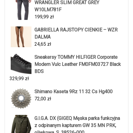
WRANGLER SLIM GREAT GREY
W10LM781F
199,99
zł
GABRIELLA RAJSTOPY CIENKIE – WZR
DALMA
24,65
zł
Sneakersy TOMMY HILFIGER Corporate
Modern Vulc Leather FM0FM03727 Black
BDS
329,99
zł
Shimano Kaseta 9Rz 11 32 Cs Hg400
72,00
zł
G.I.G.A. DX (GIGEQ Męska parka funkcyjna
z odpinanym kapturem GW 35 MN PRK,
oliwkowa, S, 38526-000