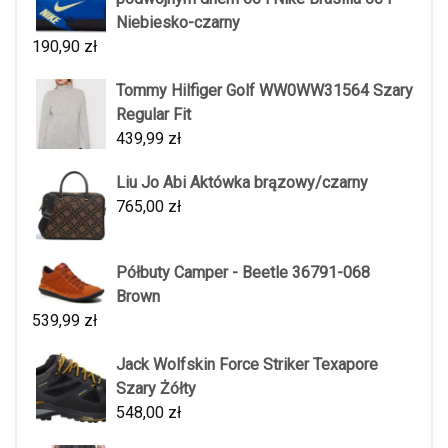
Niebiesko-czarny
190,90
zł
Tommy Hilfiger Golf WW0WW31564 Szary
Regular Fit
439,99
zł
Liu Jo Abi Aktówka brązowy/czarny
765,00
zł
Półbuty Camper - Beetle 36791-068
Brown
539,99
zł
Jack Wolfskin Force Striker Texapore
Szary Żółty
548,00
zł