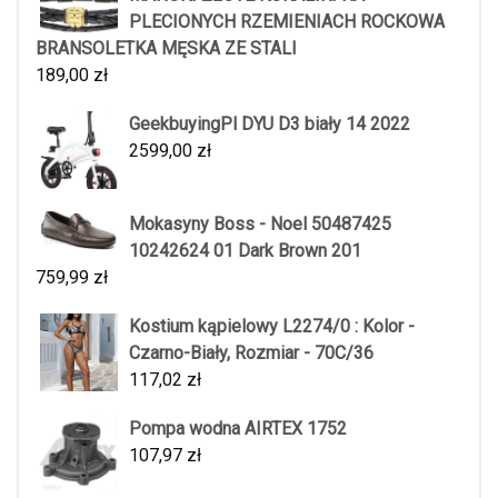
PLECIONYCH RZEMIENIACH ROCKOWA
BRANSOLETKA MĘSKA ZE STALI
189,00
zł
GeekbuyingPl DYU D3 biały 14 2022
2599,00
zł
Mokasyny Boss - Noel 50487425
10242624 01 Dark Brown 201
759,99
zł
Kostium kąpielowy L2274/0 : Kolor -
Czarno-Biały, Rozmiar - 70C/36
117,02
zł
Pompa wodna AIRTEX 1752
107,97
zł