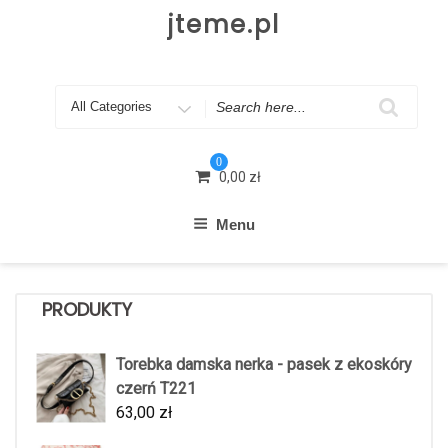
Skip
jteme.pl
to
content
Search
for
0
0,00
zł
Menu
PRODUKTY
Torebka damska nerka - pasek z ekoskóry
czerń T221
63,00
zł