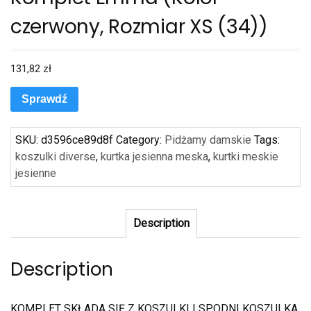
czerwony, Rozmiar XS (34))
131,82
zł
Sprawdź
SKU:
d3596ce89d8f
Category:
Pidżamy damskie
Tags:
koszulki diverse
,
kurtka jesienna meska
,
kurtki meskie
jesienne
Description
Description
KOMPLET SKŁADA SIĘ Z KOSZULKI I SPODNI KOSZULKA