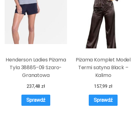
Henderson Ladies Piżama
Piżama Komplet Model
Tyla 38885-09 Szaro-
Termi satyna Black –
Granatowa
Kalimo
237,48
zł
157,99
zł
Sprawdź
Sprawdź