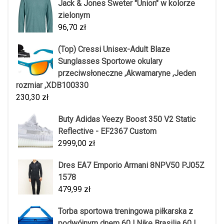
Jack & Jones Sweter "Union" w kolorze
zielonym
96,70
zł
(Top) Cressi Unisex-Adult Blaze
Sunglasses Sportowe okulary
przeciwsłoneczne ,Akwamaryne ,Jeden
rozmiar ,XDB100330
230,30
zł
Buty Adidas Yeezy Boost 350 V2 Static
Reflective - EF2367 Custom
2999,00
zł
Dres EA7 Emporio Armani 8NPV50 PJ05Z
1578
479,99
zł
Torba sportowa treningowa piłkarska z
podwójnym dnem 60 l Nike Brasilia 60 l