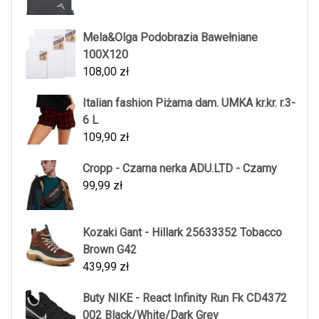
Mela&Olga Podobrazia Bawełniane
100X120
108,00
zł
Italian fashion Piżama dam. UMKA kr.kr. r.3-
6 L
109,90
zł
Cropp - Czarna nerka ADU.LTD - Czarny
99,99
zł
Kozaki Gant - Hillark 25633352 Tobacco
Brown G42
439,99
zł
Buty NIKE - React Infinity Run Fk CD4372
002 Black/White/Dark Grey