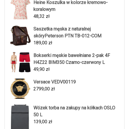
Heine Koszulka w kolorze kremowo-
koralowym
48,32
zł
Saszetka męska z naturalnej
skóryPeterson PTN TB-012-COM
189,00
zł
Bokserki męskie bawełniane 2-pak 4F
H4Z22 BIM350 Czarno-czerwony L
49,90
zł
Versace VEDV00119
2799,00
zł
Wózek torba na zakupy na kółkach OSLO
50 L
139,00
zł