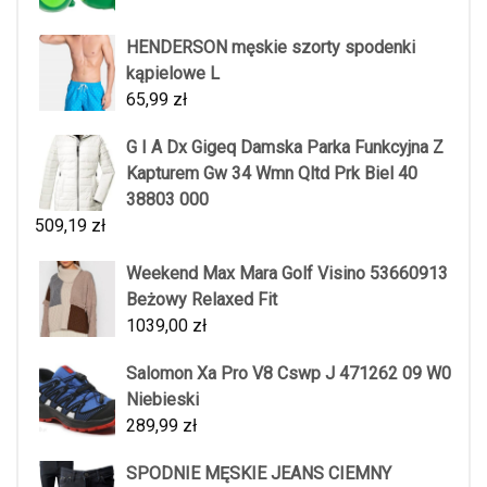
HENDERSON męskie szorty spodenki
kąpielowe L
65,99
zł
G I A Dx Gigeq Damska Parka Funkcyjna Z
Kapturem Gw 34 Wmn Qltd Prk Biel 40
38803 000
509,19
zł
Weekend Max Mara Golf Visino 53660913
Beżowy Relaxed Fit
1039,00
zł
Salomon Xa Pro V8 Cswp J 471262 09 W0
Niebieski
289,99
zł
SPODNIE MĘSKIE JEANS CIEMNY