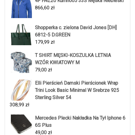
4F H4Z20 Kumn005 33S Męska Niebieski
866,60
zł
Shopperka c. zielona David Jones [DH]
6812-5 D.GREEN
179,99
zł
T SHIRT MĘSKI-KOSZULKA LETNIA
WZÓR KWIATOWY M
79,00
zł
Elli Pierścień Damski Pierścionek Wrap
Trini Look Basic Minimal W Srebrze 925
Sterling Silver 54
308,99
zł
Mercedes Plecki Nakładka Na Tył Iphone 6
6S Plus
49,00
zł