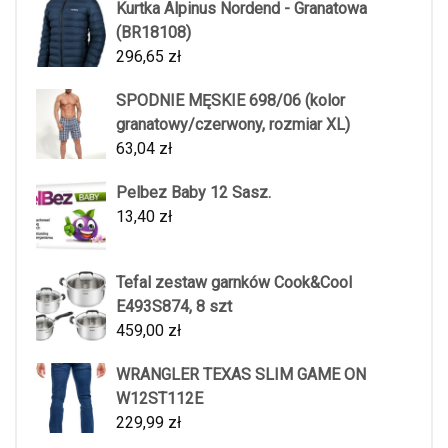
Kurtka Alpinus Nordend - Granatowa
(BR18108)
296,65
zł
SPODNIE MĘSKIE 698/06 (kolor
granatowy/czerwony, rozmiar XL)
63,04
zł
Pelbez Baby 12 Sasz.
13,40
zł
Tefal zestaw garnków Cook&Cool
E493S874, 8 szt
459,00
zł
WRANGLER TEXAS SLIM GAME ON
W12ST112E
229,99
zł