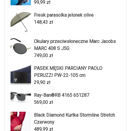
99,99
zł
Fresk parasolka jelonek olive
148,43
zł
Okulary przeciwsłoneczne Marc Jacobs
MARC 408 S J5G
749,00
zł
PASEK MĘSKI PARCIANY PAOLO
PERUZZI PW-22-105 cm
29,90
zł
Ray-Ban®RB 4165 651287
569,00
zł
Black Diamond Kurtka Stormline Stretch
Czerwony
489,99
zł