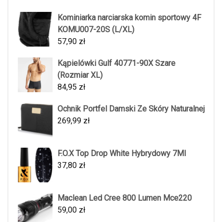
Kominiarka narciarska komin sportowy 4F
KOMU007-20S (L/XL)
57,90
zł
Kąpielówki Gulf 40771-90X Szare
(Rozmiar XL)
84,95
zł
Ochnik Portfel Damski Ze Skóry Naturalnej
269,99
zł
F.O.X Top Drop White Hybrydowy 7Ml
37,80
zł
Maclean Led Cree 800 Lumen Mce220
59,00
zł