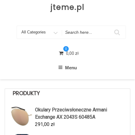
Skip
jteme.pl
to
content
Search
for
0
0,00
zł
Menu
PRODUKTY
Okulary Przeciwsłoneczne Armani
Exchange AX 2043S 60485A
291,00
zł