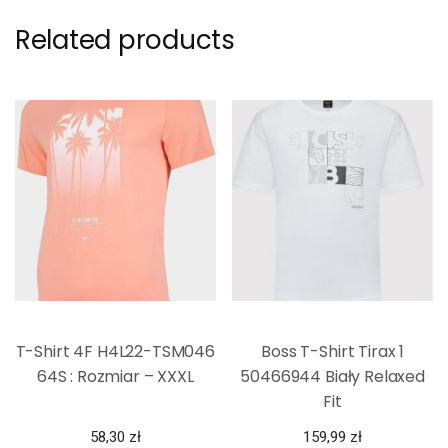
Related products
T-Shirt 4F H4L22-TSM046
Boss T-Shirt Tirax 1
64S : Rozmiar – XXXL
50466944 Biały Relaxed
Fit
58,30
zł
159,99
zł