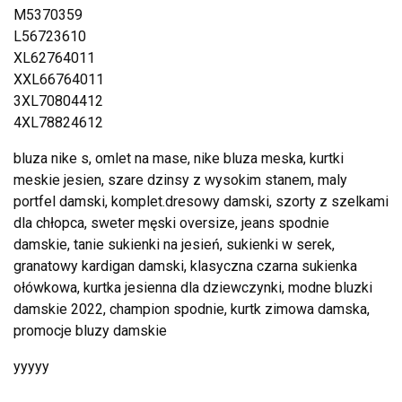
M5370359
L56723610
XL62764011
XXL66764011
3XL70804412
4XL78824612
bluza nike s, omlet na mase, nike bluza meska, kurtki
meskie jesien, szare dzinsy z wysokim stanem, maly
portfel damski, komplet.dresowy damski, szorty z szelkami
dla chłopca, sweter męski oversize, jeans spodnie
damskie, tanie sukienki na jesień, sukienki w serek,
granatowy kardigan damski, klasyczna czarna sukienka
ołówkowa, kurtka jesienna dla dziewczynki, modne bluzki
damskie 2022, champion spodnie, kurtk zimowa damska,
promocje bluzy damskie
yyyyy