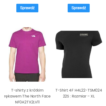
Sprawdź
Sprawdź
T-shirty z krótkim
T-Shirt 4F H4L22-TSM024
rękawem The North Face
22S : Rozmiar – XL
NF0A2TX2LV11